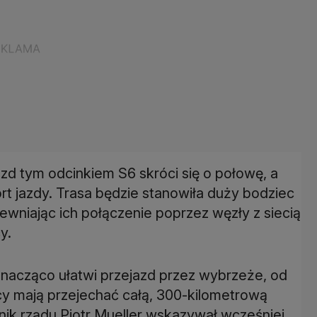
zd tym odcinkiem S6 skróci się o połowę, a
t jazdy. Trasa będzie stanowiła duży bodziec
ewniając ich połączenie poprzez węzły z siecią
y.
znacząco ułatwi przejazd przez wybrzeże, od
 mają przejechać całą, 300-kilometrową
k rządu Piotr Mueller wskazywał wcześniej,