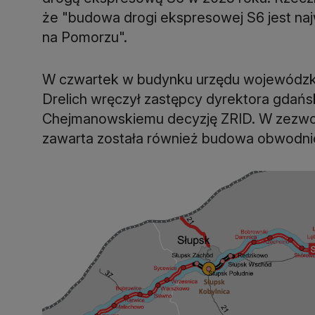
że "budowa drogi ekspresowej S6 jest naj
na Pomorzu".
W czwartek w budynku urzędu wojewódzk
Drelich wręczył zastępcy dyrektora gda
Chejmanowskiemu decyzję ZRID. W zezwole
zawarta została również budowa obwodni