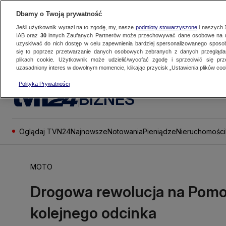
Dbamy o Twoją prywatność
Jeśli użytkownik wyrazi na to zgodę, my, nasze
podmioty stowarzyszone
i naszych
IAB oraz
30
innych Zaufanych Partnerów może przechowywać dane osobowe na ur
uzyskiwać do nich dostęp w celu zapewnienia bardziej spersonalizowanego sposo
się to poprzez przetwarzanie danych osobowych zebranych z danych przegląd
plikach cookie. Użytkownik może udzielić/wycofać zgodę i sprzeciwić się pr
uzasadniony interes w dowolnym momencie, klikając przycisk „Ustawienia plików cook
Polityka Prywatności
BIZNES
Oglądaj TVN24
Najnowsze
Notowania
Pieniądze
Nieruchomości
MOTO
Drogowa rewolucja na Pomo
kolejnego odcinka