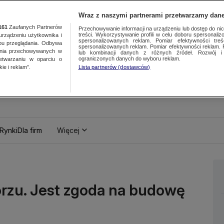
Wraz z naszymi partnerami przetwarzamy dane
161
Zaufanych Partnerów
Przechowywanie informacji na urządzeniu lub dostęp do nich.
treści. Wykorzystywanie profili w celu doboru spersonalizo
ządzeniu użytkownika i
spersonalizowanych reklam. Pomiar efektywności treś
bu przeglądania. Odbywa
spersonalizowanych reklam. Pomiar efektywności reklam. 
ania przechowywanych w
lub kombinacji danych z różnych źródeł. Rozwój i 
ograniczonych danych do wyboru reklam.
zetwarzaniu w oparciu o
ie i reklam”.
Lista partnerów (dostawców)
Rynki
Dla firm
Więcej
rzu. Jest zgoda na budowę