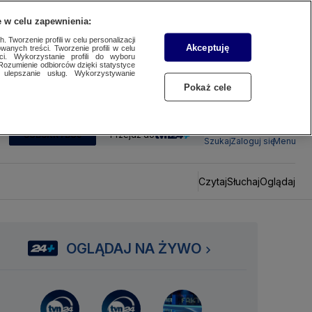
 w celu zapewnienia:
 Tworzenie profili w celu personalizacji
Akceptuję
wanych treści. Tworzenie profili w celu
ci. Wykorzystanie profili do wyboru
Rozumienie odbiorców dzięki statystyce
ulepszanie usług. Wykorzystywanie
Pokaż cele
SUBSKRYBUJ
Przejdź do
Szukaj
Zaloguj się
Menu
Czytaj
Słuchaj
Oglądaj
OGLĄDAJ NA ŻYWO