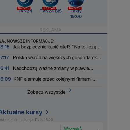
NA ŻYWO
NA ŻYWO
NA ŻYWO
TVN24
TVN24 BiS
"Fakty"
19:00
NAJNOWSZE INFORMACJE:
18:15
Jak bezpiecznie kupić bilet? "Na to liczą
cyberprzestępcy"
17:17
Polska wśród największych gospodarek
UE. Wyprzedzamy Belgię i Szwecję
16:41
Nadchodzą ważne zmiany w prawie
energetycznym
16:09
KNF alarmuje przed kolejnymi firmami.
Sprawy zbada prokuratura
Zobacz wszystkie
Aktualne kursy
statnia aktualizacja: Dziś, 16:23