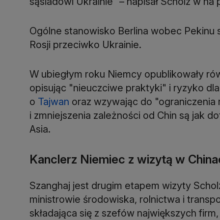
sąsiadowi Ukrainie" – napisał Scholz w na 
Ogólne stanowisko Berlina wobec Pekinu st
Rosji przeciwko Ukrainie.
W ubiegłym roku Niemcy opublikowały rów
opisując "nieuczciwe praktyki" i ryzyko d
o
Tajwan
oraz wzywając do "ograniczenia r
i zmniejszenia zależności od Chin są jak d
Asia.
Kanclerz Niemiec z wizytą w China
Szanghaj jest drugim etapem wizyty Schol
ministrowie środowiska, rolnictwa i trans
składająca się z szefów największych fir