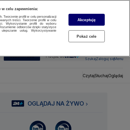
 w celu zapewnienia:
 Tworzenie profili w celu personalizacji
Akceptuję
wanych treści. Tworzenie profili w celu
ci. Wykorzystanie profili do wyboru
Rozumienie odbiorców dzięki statystyce
ulepszanie usług. Wykorzystywanie
Pokaż cele
SUBSKRYBUJ
Przejdź do
Szukaj
Zaloguj się
Menu
Czytaj
Słuchaj
Oglądaj
OGLĄDAJ NA ŻYWO