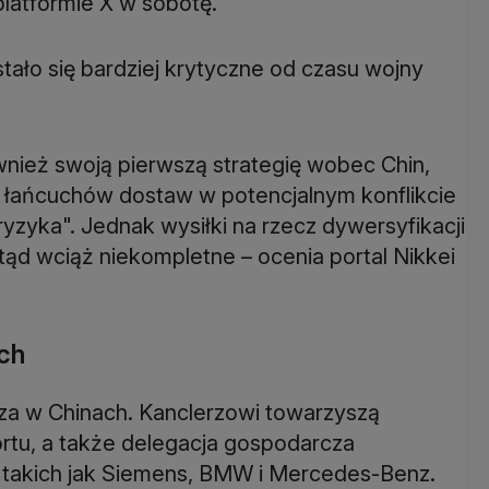
platformie X w sobotę.
ało się bardziej krytyczne od czasu wojny
nież swoją pierwszą strategię wobec Chin,
la łańcuchów dostaw w potencjalnym konflikcie
yzyka". Jednak wysiłki na rzecz dywersyfikacji
otąd wciąż niekompletne – ocenia portal Nikkei
ch
za w Chinach. Kanclerzowi towarzyszą
portu, a także delegacja gospodarcza
m, takich jak Siemens, BMW i Mercedes-Benz.