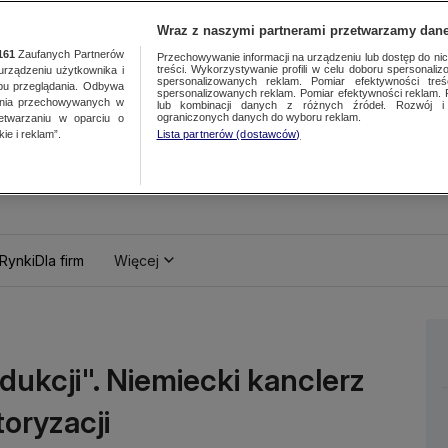
Wraz z naszymi partnerami przetwarzamy dane
161
Zaufanych Partnerów
Przechowywanie informacji na urządzeniu lub dostęp do nich.
treści. Wykorzystywanie profili w celu doboru spersonalizo
ządzeniu użytkownika i
spersonalizowanych reklam. Pomiar efektywności treś
bu przeglądania. Odbywa
spersonalizowanych reklam. Pomiar efektywności reklam. 
ania przechowywanych w
lub kombinacji danych z różnych źródeł. Rozwój i 
ograniczonych danych do wyboru reklam.
zetwarzaniu w oparciu o
ie i reklam”.
Lista partnerów (dostawców)
Rynki
Dla firm
Więcej
ukcji". Niemiecki kanclerz
oryzacji