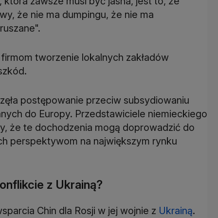
 która zawsze musi być jasna, jest to, że
owy, że nie ma dumpingu, że nie ma
ruszane".
e firmom tworzenie lokalnych zakładów
szkód.
ęła postępowanie przeciw subsydiowaniu
nych do Europy. Przedstawiciele niemieckiego
y, że te dochodzenia mogą doprowadzić do
ich perspektywom na największym rynku
onflikcie z Ukrainą?
sparcia Chin dla Rosji w jej wojnie z
Ukrainą
.