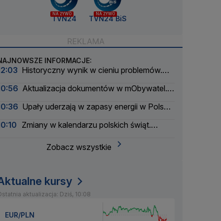
NA ŻYWO
NA ŻYWO
TVN24
TVN24 BiS
NAJNOWSZE INFORMACJE:
12:03
Historyczny wynik w cieniu problemów.
Padł rekord na lotnisku w Radomiu
10:56
Aktualizacja dokumentów w mObywatel.
Informacja dla spóźnialskich
10:36
Upały uderzają w zapasy energii w Polsce.
Kolejne przywoływanie na rynku
10:10
Zmiany w kalendarzu polskich świąt.
Trwają prace
Zobacz wszystkie
Aktualne kursy
statnia aktualizacja: Dziś, 10:08
EUR/PLN