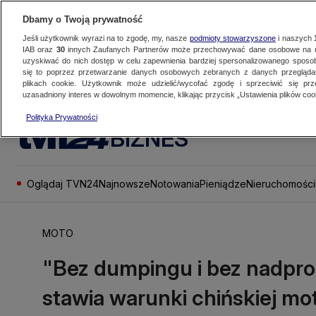
Dbamy o Twoją prywatność
Jeśli użytkownik wyrazi na to zgodę, my, nasze
podmioty stowarzyszone
i naszych
IAB oraz
30
innych Zaufanych Partnerów może przechowywać dane osobowe na ur
uzyskiwać do nich dostęp w celu zapewnienia bardziej spersonalizowanego sposo
się to poprzez przetwarzanie danych osobowych zebranych z danych przegląd
plikach cookie. Użytkownik może udzielić/wycofać zgodę i sprzeciwić się pr
uzasadniony interes w dowolnym momencie, klikając przycisk „Ustawienia plików cook
Polityka Prywatności
BIZNES
Oglądaj TVN24
Najnowsze
Notowania
Pieniądze
Nieruchomości
MOTO
"Bez dumpingu i bez nadprod
stawia warunki chińskiej mot