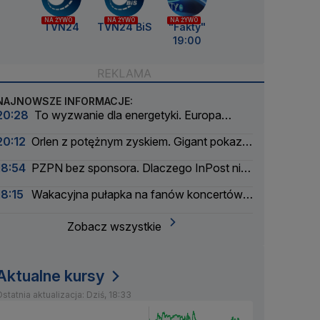
NA ŻYWO
NA ŻYWO
NA ŻYWO
TVN24
TVN24 BiS
"Fakty"
19:00
NAJNOWSZE INFORMACJE:
20:28
To wyzwanie dla energetyki. Europa
szykuje się na zaćmienie Słońca
20:12
Orlen z potężnym zyskiem. Gigant pokazał
wyniki
18:54
PZPN bez sponsora. Dlaczego InPost nie
przedłużył umowy?
18:15
Wakacyjna pułapka na fanów koncertów.
Łatwo stracić pieniądze
Zobacz wszystkie
Aktualne kursy
statnia aktualizacja: Dziś, 18:33