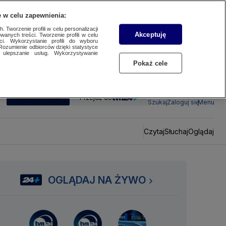
 w celu zapewnienia:
 Tworzenie profili w celu personalizacji
Akceptuję
wanych treści. Tworzenie profili w celu
ci. Wykorzystanie profili do wyboru
Rozumienie odbiorców dzięki statystyce
ulepszanie usług. Wykorzystywanie
Pokaż cele
SUBSKRYBUJ
Przejdź do
Szukaj
Zaloguj się
Menu
Czytaj
Słuchaj
Oglądaj
OGLĄDAJ NA ŻYWO