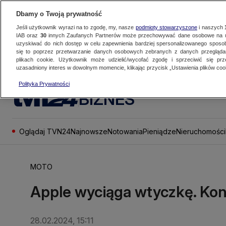
Dbamy o Twoją prywatność
Jeśli użytkownik wyrazi na to zgodę, my, nasze
podmioty stowarzyszone
i naszych
IAB oraz
30
innych Zaufanych Partnerów może przechowywać dane osobowe na ur
uzyskiwać do nich dostęp w celu zapewnienia bardziej spersonalizowanego sposo
się to poprzez przetwarzanie danych osobowych zebranych z danych przegląd
plikach cookie. Użytkownik może udzielić/wycofać zgodę i sprzeciwić się pr
uzasadniony interes w dowolnym momencie, klikając przycisk „Ustawienia plików cook
Polityka Prywatności
BIZNES
Oglądaj TVN24
Najnowsze
Notowania
Pieniądze
Nieruchomości
MOTO
Apple wyciąga wtyczkę. Kon
28.02.2024, 15:11