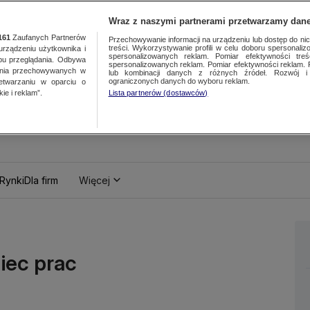
Wraz z naszymi partnerami przetwarzamy dane
161
Zaufanych Partnerów
Przechowywanie informacji na urządzeniu lub dostęp do nich.
treści. Wykorzystywanie profili w celu doboru spersonalizo
ządzeniu użytkownika i
spersonalizowanych reklam. Pomiar efektywności treś
bu przeglądania. Odbywa
spersonalizowanych reklam. Pomiar efektywności reklam. 
ania przechowywanych w
lub kombinacji danych z różnych źródeł. Rozwój i 
ograniczonych danych do wyboru reklam.
zetwarzaniu w oparciu o
ie i reklam”.
Lista partnerów (dostawców)
Rynki
Dla firm
Więcej
iec prac