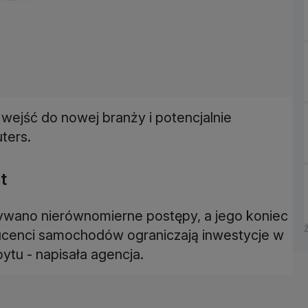
 wejść do nowej branży i potencjalnie
ters.
t
wywano nierównomierne postępy, a jego koniec
ucenci samochodów ograniczają inwestycje w
tu - napisała agencja.