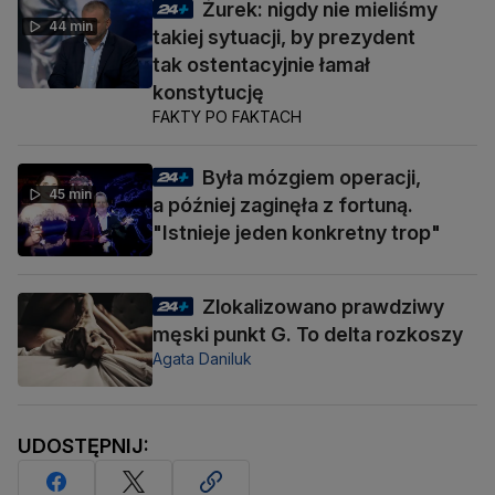
Żurek: nigdy nie mieliśmy
44 min
takiej sytuacji, by prezydent
tak ostentacyjnie łamał
konstytucję
FAKTY PO FAKTACH
Była mózgiem operacji,
45 min
a później zaginęła z fortuną.
"Istnieje jeden konkretny trop"
Zlokalizowano prawdziwy
męski punkt G. To delta rozkoszy
Agata Daniluk
UDOSTĘPNIJ: