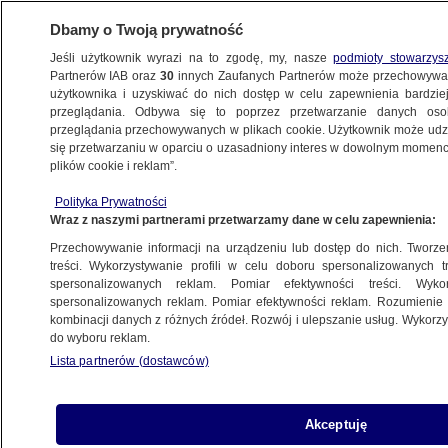
Dbamy o Twoją prywatność
Jeśli użytkownik wyrazi na to zgodę, my, nasze
podmioty stowarzys
Partnerów IAB oraz
30
innych Zaufanych Partnerów może przechowywa
użytkownika i uzyskiwać do nich dostęp w celu zapewnienia bardzi
przeglądania. Odbywa się to poprzez przetwarzanie danych os
przeglądania przechowywanych w plikach cookie. Użytkownik może udzie
BIAŁYSTOK
się przetwarzaniu w oparciu o uzasadniony interes w dowolnym momencie
plików cookie i reklam”.
Szukają wilka Geralta. Pod koniec stycznia
Polityka Prywatności
jego obroża przestała wysyłać lokalizację
Wraz z naszymi partnerami przetwarzamy dane w celu zapewnienia:
Przechowywanie informacji na urządzeniu lub dostęp do nich. Tworzeni
28.02.2023, 13:56
treści. Wykorzystywanie profili w celu doboru spersonalizowanych tr
spersonalizowanych reklam. Pomiar efektywności treści. Wyko
spersonalizowanych reklam. Pomiar efektywności reklam. Rozumienie o
Udostępnij
kombinacji danych z różnych źródeł. Rozwój i ulepszanie usług. Wykor
do wyboru reklam.
Lista partnerów (dostawców)
Akceptuję