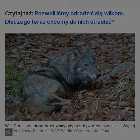
Czytaj też:
Pozwoliliśmy odrodzić się wilkom.
Dlaczego teraz chcemy do nich strzelać?
Wilk Geralt został zaobrożowany gdy przebywał jeszcze na
Więcej
terenie Puszczy Świętokrzyskiej
Źródło zdjęcia: Fundacja SAVE Wildlife Conservation Fund