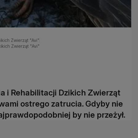
ikich Zwierząt "Avi"
zikich Zwierząt "Avi"
i Rehabilitacji Dzikich Zwierząt
jawami ostrego zatrucia. Gdyby nie
ajprawdopodobniej by nie przeżył.