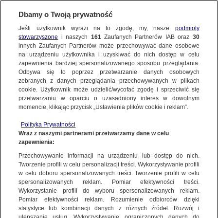
Dbamy o Twoją prywatność
METEO
Jeśli użytkownik wyrazi na to zgodę, my, nasze
podmioty
stowarzyszone
i naszych
161
Zaufanych Partnerów IAB oraz
30
ŚWIAT
innych Zaufanych Partnerów może przechowywać dane osobowe
na urządzeniu użytkownika i uzyskiwać do nich dostęp w celu
W panice wyskakiwali z okien, 14-latka
zapewnienia bardziej spersonalizowanego sposobu przeglądania.
nie żyje. Trzęsienie ziemi w Turcji
Odbywa się to poprzez przetwarzanie danych osobowych
zebranych z danych przeglądania przechowywanych w plikach
cookie. Użytkownik może udzielić/wycofać zgodę i sprzeciwić się
3.06.2025, 09:48
przetwarzaniu w oparciu o uzasadniony interes w dowolnym
momencie, klikając przycisk „Ustawienia plików cookie i reklam”.
Udostępnij
Polityka Prywatności
Wraz z naszymi partnerami przetwarzamy dane w celu
zapewnienia:
Przechowywanie informacji na urządzeniu lub dostęp do nich.
Tworzenie profili w celu personalizacji treści. Wykorzystywanie profili
w celu doboru spersonalizowanych treści. Tworzenie profili w celu
spersonalizowanych reklam. Pomiar efektywności treści.
Wykorzystanie profili do wyboru spersonalizowanych reklam.
Pomiar efektywności reklam. Rozumienie odbiorców dzięki
statystyce lub kombinacji danych z różnych źródeł. Rozwój i
ulepszanie usług. Wykorzystywanie ograniczonych danych do