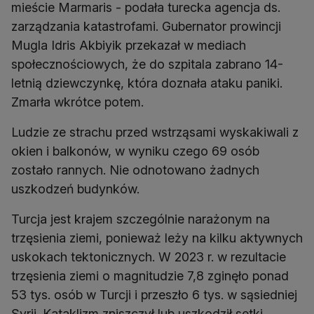
mieście Marmaris - podała turecka agencja ds.
zarządzania katastrofami. Gubernator prowincji
Mugla Idris Akbiyik przekazał w mediach
społecznościowych, że do szpitala zabrano 14-
letnią dziewczynkę, która doznała ataku paniki.
Zmarła wkrótce potem.
Ludzie ze strachu przed wstrząsami wyskakiwali z
okien i balkonów, w wyniku czego 69 osób
zostało rannych. Nie odnotowano żadnych
uszkodzeń budynków.
Turcja jest krajem szczególnie narażonym na
trzęsienia ziemi, ponieważ leży na kilku aktywnych
uskokach tektonicznych. W 2023 r. w rezultacie
trzęsienia ziemi o magnitudzie 7,8 zginęło ponad
53 tys. osób w Turcji i przeszło 6 tys. w sąsiedniej
Syrii. Kataklizm zniszczył lub uszkodził setki