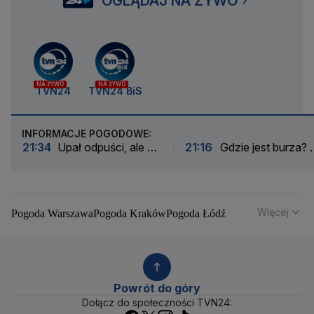
OGLĄDAJ NA ŻYWO
NA ŻYWO
NA ŻYWO
TVN24
TVN24 BiS
INFORMACJE POGODOWE:
21:34
Upał odpuści, ale nie
21:16
Gdzie jest burza? 
na długo
mocno pada i silnie wieje
Więcej
Pogoda Warszawa
Pogoda Kraków
Pogoda Łódź
Pogoda Wrocław
Pogoda Poznań
Pogoda Gdańsk
Pogoda Szczecin
Pogoda Bydgoszcz
Pogoda Lublin
Pogoda Białystok
Pogoda Katowice
Pogoda Kielce
Pogoda Olsztyn
Pogoda Opole
Pogoda Rzeszów
Powrót do góry
Pogoda Toruń
Pogoda Gorzów Wielkopolski
Dołącz do społeczności TVN24: