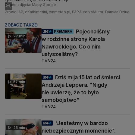
Źródło zdjęcia: Mapy Google
Źródło: AP, eKathimerini, tvnmeteo.pl, PAP
Autorka/Autor: Damian Dziugieł
ZOBACZ TAKŻE:
Pojechaliśmy
PREMIERA
27 min
w rodzinne strony Karola
Nawrockiego. Co o nim
usłyszeliśmy?
TVN24
Dziś mija 15 lat od śmierci
57 min
Andrzeja Leppera. "Nigdy
nie uwierzę, że to było
samobójstwo"
TVN24
"Jesteśmy w bardzo
25 min
niebezpiecznym momencie".