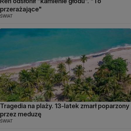
Ren odsłonił "kamienie głodu". "To
przerażające"
ŚWIAT
Tragedia na plaży. 13-latek zmarł poparzony
przez meduzę
ŚWIAT