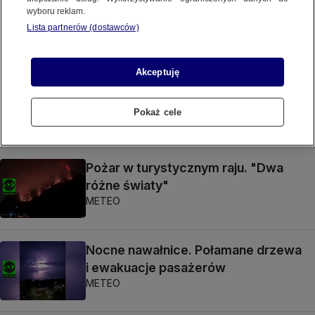
"W Zakopanem jak w strefie
wyboru reklam.
zwrotnikowej"
Lista partnerów (dostawców)
METEO
Akceptuję
Historyczny rekord padł pod osłoną
nocy
Pokaż cele
METEO
Pożar w turystycznym raju. "Dwa
różne światy"
METEO
Nocne nawałnice. Połamane drzewa
i ewakuacje pasażerów
METEO