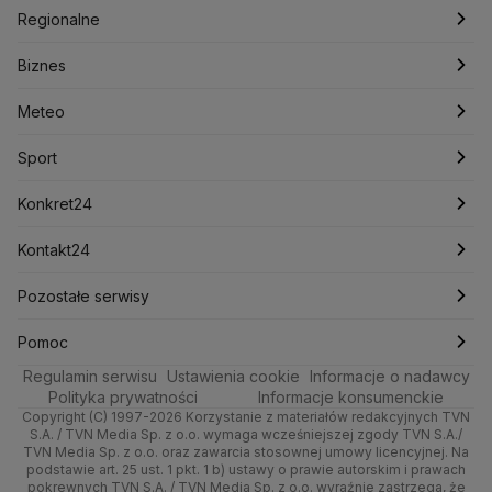
Justin Trudeau
Kanada
Koalicja Obywatelska
Polska
Filmy dokumentalne
Oglądaj Fakty
Regionalne
Konfederacja
Krajowa Administracja Skarbowa
Biznes
Podcasty
Kryptowaluty
Fakty po Faktach
Krzysztof Bosak
Krzysztof Hetman
Warszawa
Biznes
Lasy Państwowe
Lech Wałęsa
Lewica
Meteo
Artykuły
Fakty o Świecie
Łódź
Najnowsze
Meteo
Lotnisko Chopina
Lotto
Maciej Wąsik
Marcin Przydacz
Marcin Kierwiński
Marian Banaś
Sport
Newslettery
Ludzie Faktów
Katowice
Notowania
Pogoda godzinowa
Sport
Mariusz Błaszczak
Mariusz Kamiński
Mark Zuckerberg
Mateusz Morawiecki
Zdrowie
Kraków
Pieniądze
Pogoda długoterminowa
Piłka Nożna
Konkret24
Michał Kamiński
Technologia
Poznań
Nieruchomości
Pogoda na jutro
Ministerstwo Aktywów Państwowych
Tenis
Najnowsze
Kontakt24
Ministerstwo Edukacji i Nauki
Kultura i styl
Trójmiasto
Rynki
Pogoda na weekend
Kolarstwo
Polska
Najnowsze
Pozostałe serwisy
Ministerstwo Infrastruktury
Ministerstwo Kultury
Ministerstwo Obrony Narodowej
Ciekawostki
Wrocław
Dla firm
Najnowsze
Skoki Narciarskie
Świat
Gorące Tematy
TVN
Pomoc
Ministerstwo Rolnictwa
Regulamin serwisu
Quizy
Ustawienia cookie
Informacje o nadawcy
Ministerstwo Rozwoju i Technologii
Kielce
Handel
Polska
Sporty zimowe
Polityka
Wyślij zgłoszenie
Dzień Dobry TVN
Centrum pomocy
Polityka prywatności
Informacje konsumenckie
Ministerstwo Sportu i Turystyki
Copyright (C) 1997-2026 Korzystanie z materiałów redakcyjnych TVN
Tematy
Kujawsko-pomorskie
Ze świata
Prognoza
Lekkoatletyka
Zdrowie
Uwaga TVN
Ministerstwo Cyfryzacji
Test zgodności
S.A. / TVN Media Sp. z o.o. wymaga wcześniejszej zgody TVN S.A./
TVN Media Sp. z o.o. oraz zawarcia stosownej umowy licencyjnej. Na
Ministerstwo Edukacji Narodowej
Lublin
podstawie art. 25 ust. 1 pkt. 1 b) ustawy o prawie autorskim i prawach
Tech
Świat
Siatkówka
Tech
HGTV
Oglądaj na TV
Ministerstwo Finansów
pokrewnych TVN S.A. / TVN Media Sp. z o.o. wyraźnie zastrzega, że