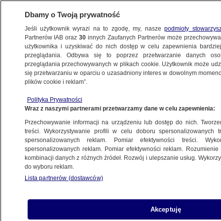
Dbamy o Twoją prywatność
Jeśli użytkownik wyrazi na to zgodę, my, nasze
podmioty stowarzys
Partnerów IAB oraz
30
innych Zaufanych Partnerów może przechowywa
użytkownika i uzyskiwać do nich dostęp w celu zapewnienia bardzi
przeglądania. Odbywa się to poprzez przetwarzanie danych os
przeglądania przechowywanych w plikach cookie. Użytkownik może udzie
TRÓJMIASTO
się przetwarzaniu w oparciu o uzasadniony interes w dowolnym momencie
plików cookie i reklam”.
Samorządy bez KPO: zagrożona budowa
Polityka Prywatności
szpitala, studnia zamiast wodociągu, ścieki
Wraz z naszymi partnerami przetwarzamy dane w celu zapewnienia:
na polu i kopciuchy
Przechowywanie informacji na urządzeniu lub dostęp do nich. Tworzeni
treści. Wykorzystywanie profili w celu doboru spersonalizowanych tr
18.08.2023, 13:08
spersonalizowanych reklam. Pomiar efektywności treści. Wyko
spersonalizowanych reklam. Pomiar efektywności reklam. Rozumienie o
kombinacji danych z różnych źródeł. Rozwój i ulepszanie usług. Wykor
Udostępnij
do wyboru reklam.
Lista partnerów (dostawców)
Akceptuję