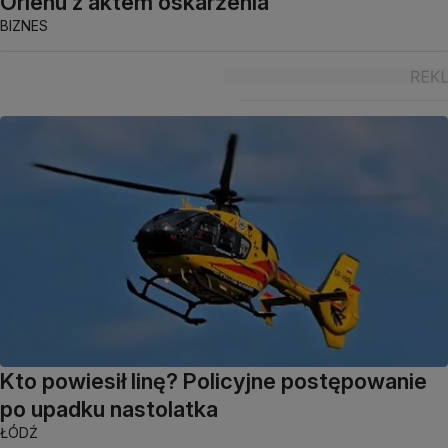
Orlenu z aktem oskarżenia
BIZNES
Kto powiesił linę? Policyjne postępowanie
po upadku nastolatka
ŁÓDŹ