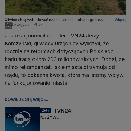
Gliwice chcą wybudować szpital, ale nie zrobią tego bez
Więcej
środków z KPO
Źródło zdjęcia: TVN24
Jak relacjonował reporter TVN24 Jerzy
Korczyński, gliwiccy urzędnicy wyliczyli, że
rocznie na reformach dotyczących Polskiego
Ładu tracą około 200 milionów złotych. Dodał, że
mimo rekompensat, jakie miasta otrzymują od
rządu, to pokaźna kwota, która ma istotny wpływ
na funkcjonowanie miasta.
DOWIEDZ SIĘ WIĘCEJ:
TVN24
NA ŻYWO