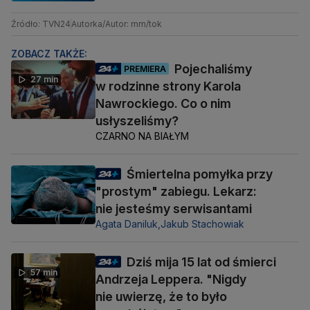
Źródło: TVN24
Autorka/Autor: mm/tok
ZOBACZ TAKŻE:
Pojechaliśmy
PREMIERA
27 min
w rodzinne strony Karola
Nawrockiego. Co o nim
usłyszeliśmy?
CZARNO NA BIAŁYM
Śmiertelna pomyłka przy
"prostym" zabiegu. Lekarz:
nie jesteśmy serwisantami
Agata Daniluk,
Jakub Stachowiak
Dziś mija 15 lat od śmierci
57 min
Andrzeja Leppera. "Nigdy
nie uwierzę, że to było