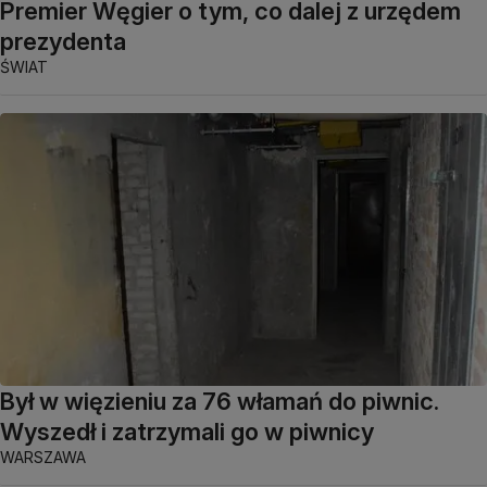
Premier Węgier o tym, co dalej z urzędem
prezydenta
ŚWIAT
Był w więzieniu za 76 włamań do piwnic.
Wyszedł i zatrzymali go w piwnicy
WARSZAWA