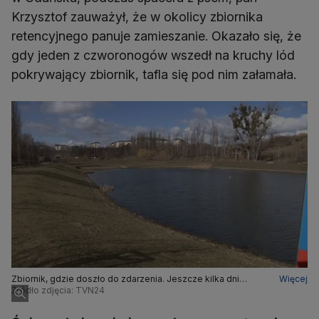
Krzysztof zauważył, że w okolicy zbiornika
retencyjnego panuje zamieszanie. Okazało się, że
gdy jeden z czworonogów wszedł na kruchy lód
pokrywający zbiornik, tafla się pod nim załamała.
Zbiornik, gdzie doszło do zdarzenia. Jeszcze kilka dni
Więcej
wcześniej był skuty lodem
Źródło zdjęcia: TVN24