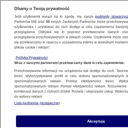
Dbamy o Twoją prywatność
Jeśli użytkownik wyrazi na to zgodę, my, nasze
podmioty stowarzys
Partnerów IAB oraz
30
innych Zaufanych Partnerów może przechowywa
użytkownika i uzyskiwać do nich dostęp w celu zapewnienia bardzi
przeglądania. Odbywa się to poprzez przetwarzanie danych os
przeglądania przechowywanych w plikach cookie. Użytkownik może udzie
TRÓJMIASTO
się przetwarzaniu w oparciu o uzasadniony interes w dowolnym momencie
plików cookie i reklam”.
Pod psem załamał się lód, uratował go
Polityka Prywatności
pasjonat morsowania. "Nie polecam innym,
Wraz z naszymi partnerami przetwarzamy dane w celu zapewnienia:
lepiej wezwać służby"
Przechowywanie informacji na urządzeniu lub dostęp do nich. Tworzeni
treści. Wykorzystywanie profili w celu doboru spersonalizowanych tr
15.03.2023, 15:23
spersonalizowanych reklam. Pomiar efektywności treści. Wyko
spersonalizowanych reklam. Pomiar efektywności reklam. Rozumienie o
kombinacji danych z różnych źródeł. Rozwój i ulepszanie usług. Wykor
Udostępnij
do wyboru reklam.
Lista partnerów (dostawców)
Akceptuję