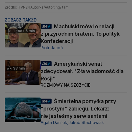
Źródło: TVN24
Autorka/Autor: ng/ tam
ZOBACZ TAKŻE:
Machulski mówi o relacji
1 godz 6 min
z przyrodnim bratem. To polityk
Konfederacji
Piotr Jacoń
Amerykański senat
38 min
zdecydował. "Zła wiadomość dla
Rosji"
ROZMOWY NA SZCZYCIE
Śmiertelna pomyłka przy
"prostym" zabiegu. Lekarz:
nie jesteśmy serwisantami
Agata Daniluk,
Jakub Stachowiak