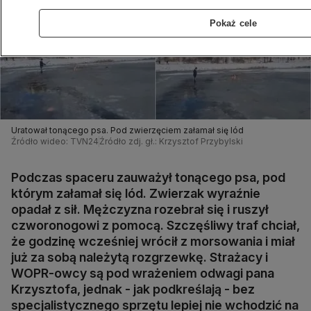
Pokaż cele
Uratował tonącego psa. Pod zwierzęciem załamał się lód
Źródło wideo: TVN24
Źródło zdj. gł.: Krzysztof Przybylski
Podczas spaceru zauważył tonącego psa, pod
którym załamał się lód. Zwierzak wyraźnie
opadał z sił. Mężczyzna rozebrał się i ruszył
czworonogowi z pomocą. Szczęśliwy traf chciał,
że godzinę wcześniej wrócił z morsowania i miał
już za sobą należytą rozgrzewkę. Strażacy i
WOPR-owcy są pod wrażeniem odwagi pana
Krzysztofa, jednak - jak podkreślają - bez
specjalistycznego sprzętu lepiej nie wchodzić na