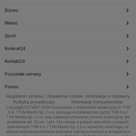
Konfederacja
Krajowa Administracja Skarbowa
Biznes
Podcasty
Kryptowaluty
Fakty po Faktach
Krzysztof Bosak
Krzysztof Hetman
Warszawa
Biznes
Lasy Państwowe
Lech Wałęsa
Lewica
Meteo
Artykuły
Fakty o Świecie
Łódź
Najnowsze
Meteo
Lotnisko Chopina
Lotto
Maciej Wąsik
Marcin Przydacz
Marcin Kierwiński
Marian Banaś
Sport
Newslettery
Ludzie Faktów
Katowice
Notowania
Pogoda godzinowa
Sport
Mariusz Błaszczak
Mariusz Kamiński
Mark Zuckerberg
Mateusz Morawiecki
Zdrowie
Kraków
Pieniądze
Pogoda długoterminowa
Piłka Nożna
Konkret24
Michał Kamiński
Technologia
Poznań
Nieruchomości
Pogoda na jutro
Ministerstwo Aktywów Państwowych
Tenis
Najnowsze
Kontakt24
Ministerstwo Edukacji i Nauki
Kultura i styl
Trójmiasto
Rynki
Pogoda na weekend
Kolarstwo
Polska
Najnowsze
Pozostałe serwisy
Ministerstwo Infrastruktury
Ministerstwo Kultury
Ministerstwo Obrony Narodowej
Ciekawostki
Wrocław
Dla firm
Najnowsze
Skoki Narciarskie
Świat
Gorące Tematy
TVN
Pomoc
Ministerstwo Rolnictwa
Regulamin serwisu
Quizy
Ustawienia cookie
Informacje o nadawcy
Ministerstwo Rozwoju i Technologii
Kielce
Handel
Polska
Sporty zimowe
Polityka
Wyślij zgłoszenie
Dzień Dobry TVN
Centrum pomocy
Polityka prywatności
Informacje konsumenckie
Ministerstwo Sportu i Turystyki
Copyright (C) 1997-2026 Korzystanie z materiałów redakcyjnych TVN
Tematy
Kujawsko-pomorskie
Ze świata
Prognoza
Lekkoatletyka
Zdrowie
Uwaga TVN
Ministerstwo Cyfryzacji
Test zgodności
S.A. / TVN Media Sp. z o.o. wymaga wcześniejszej zgody TVN S.A./
TVN Media Sp. z o.o. oraz zawarcia stosownej umowy licencyjnej. Na
Ministerstwo Edukacji Narodowej
Lublin
podstawie art. 25 ust. 1 pkt. 1 b) ustawy o prawie autorskim i prawach
Tech
Świat
Siatkówka
Tech
HGTV
Oglądaj na TV
Ministerstwo Finansów
pokrewnych TVN S.A. / TVN Media Sp. z o.o. wyraźnie zastrzega, że
dalsze rozpowszechnianie artykułów zamieszczonych w programach
Ministerstwo Klimatu i Środowiska
Lubuskie
Moto
Nauka
F1
Nauka