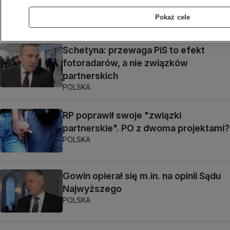
Prezydent podsuwa rozwiązania
Pokaż cele
POLSKA
Schetyna: przewaga PiS to efekt
fotoradarów, a nie związków
partnerskich
POLSKA
RP poprawił swoje "związki
partnerskie". PO z dwoma projektami?
POLSKA
Gowin opierał się m.in. na opinii Sądu
Najwyższego
POLSKA