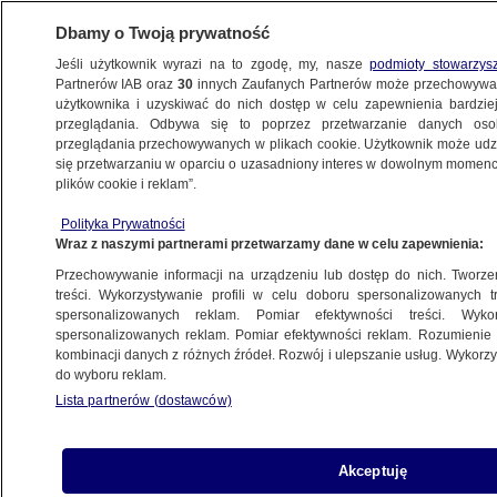
Dbamy o Twoją prywatność
Jeśli użytkownik wyrazi na to zgodę, my, nasze
podmioty stowarzys
Partnerów IAB oraz
30
innych Zaufanych Partnerów może przechowywa
użytkownika i uzyskiwać do nich dostęp w celu zapewnienia bardzi
przeglądania. Odbywa się to poprzez przetwarzanie danych os
przeglądania przechowywanych w plikach cookie. Użytkownik może udzie
ZWIĄZKI PARTNERSKIE
się przetwarzaniu w oparciu o uzasadniony interes w dowolnym momencie
plików cookie i reklam”.
Białystok pożegnał posłankę
Pawłowicz. "Krycha Go Home"
Polityka Prywatności
Wraz z naszymi partnerami przetwarzamy dane w celu zapewnienia:
POLSKA
Przechowywanie informacji na urządzeniu lub dostęp do nich. Tworzeni
treści. Wykorzystywanie profili w celu doboru spersonalizowanych tr
spersonalizowanych reklam. Pomiar efektywności treści. Wyko
"Przyjął" wyjaśnienie Gowina.
spersonalizowanych reklam. Pomiar efektywności reklam. Rozumienie o
W PO mogą być 2 projekty ws.
kombinacji danych z różnych źródeł. Rozwój i ulepszanie usług. Wykor
do wyboru reklam.
związków partnerskich
Lista partnerów (dostawców)
POLSKA
Sejm nie miał "wystarczająco dobrego
Akceptuję
pomysłu" na związki partnerskie?