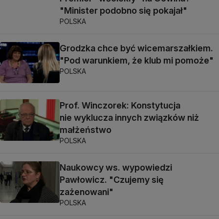
"Minister podobno się pokajał"
POLSKA
Grodzka chce być wicemarszałkiem.
"Pod warunkiem, że klub mi pomoże"
POLSKA
Prof. Winczorek: Konstytucja
nie wyklucza innych związków niż
małżeństwo
POLSKA
Naukowcy ws. wypowiedzi
Pawłowicz. "Czujemy się
zażenowani"
POLSKA