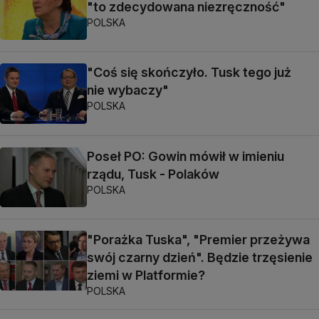
"to zdecydowana niezręczność"
POLSKA
"Coś się skończyło. Tusk tego już
nie wybaczy"
POLSKA
Poseł PO: Gowin mówił w imieniu
rządu, Tusk - Polaków
POLSKA
"Porażka Tuska", "Premier przeżywa
swój czarny dzień". Będzie trzęsienie
ziemi w Platformie?
POLSKA