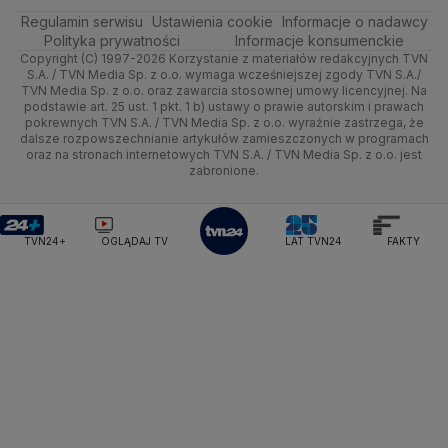
Ministerstwo Rolnictwa
Regulamin serwisu
Quizy
Ustawienia cookie
Informacje o nadawcy
Ministerstwo Rozwoju i Technologii
Kielce
Handel
Polska
Sporty zimowe
Polityka
Wyślij zgłoszenie
Dzień Dobry TVN
Centrum pomocy
Polityka prywatności
Informacje konsumenckie
Ministerstwo Sportu i Turystyki
Copyright (C) 1997-2026 Korzystanie z materiałów redakcyjnych TVN
Tematy
Kujawsko-pomorskie
Ze świata
Prognoza
Lekkoatletyka
Zdrowie
Uwaga TVN
Ministerstwo Cyfryzacji
Test zgodności
S.A. / TVN Media Sp. z o.o. wymaga wcześniejszej zgody TVN S.A./
TVN Media Sp. z o.o. oraz zawarcia stosownej umowy licencyjnej. Na
Ministerstwo Edukacji Narodowej
Lublin
podstawie art. 25 ust. 1 pkt. 1 b) ustawy o prawie autorskim i prawach
Tech
Świat
Siatkówka
Tech
HGTV
Oglądaj na TV
Ministerstwo Finansów
pokrewnych TVN S.A. / TVN Media Sp. z o.o. wyraźnie zastrzega, że
dalsze rozpowszechnianie artykułów zamieszczonych w programach
Ministerstwo Klimatu i Środowiska
Lubuskie
Moto
Nauka
F1
Nauka
TVN Turbo
Zrealizuj voucher
oraz na stronach internetowych TVN S.A. / TVN Media Sp. z o.o. jest
Ministerstwo Nauki i Szkolnictwa Wyższego
zabronione.
Olsztyn
Dla seniora
Ciekawostki
Ministerstwo Sprawiedliwości
Rozrywka
TVN Style
Ministerstwo Rodziny, Pracy i Polityki Społecznej
Opole
Turystyka
Podróże
TVN7
Ministerstwo Spraw Zagranicznych
Moskwa
TVN24+
OGLĄDAJ TV
LAT TVN24
FAKTY
Naczelny Sąd Administracyjny
Rzeszów
Smog
TTV
Najwyższa Izba Kontroli
Szczecin
Narodowe Centrum Badań i Rozwoju
Narodowy Bank Polski
Narodowy Fundusz Zdrowia
Białystok
NASA
NATO
Niemcy
Nord Stream 2
Nowa Lewica
Ordo Iuris
Organizacja Narodów Zjednoczonych
Orlen
Parlament Europejski
Partia Demokratyczna USA
Partia Republikańska