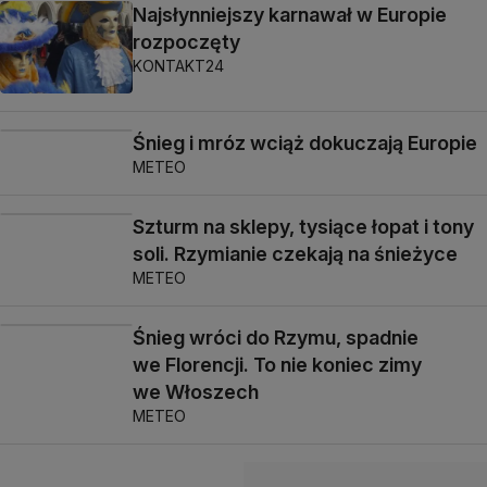
Najsłynniejszy karnawał w Europie
rozpoczęty
KONTAKT24
Śnieg i mróz wciąż dokuczają Europie
METEO
Szturm na sklepy, tysiące łopat i tony
soli. Rzymianie czekają na śnieżyce
METEO
Śnieg wróci do Rzymu, spadnie
we Florencji. To nie koniec zimy
we Włoszech
METEO