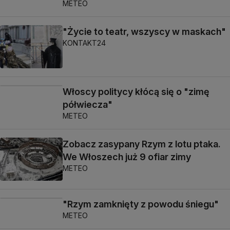
METEO
"Życie to teatr, wszyscy w maskach"
KONTAKT24
Włoscy politycy kłócą się o "zimę
półwiecza"
METEO
Zobacz zasypany Rzym z lotu ptaka.
We Włoszech już 9 ofiar zimy
METEO
"Rzym zamknięty z powodu śniegu"
METEO