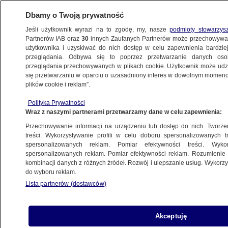
Dbamy o Twoją prywatność
Jeśli użytkownik wyrazi na to zgodę, my, nasze
podmioty stowarzys
Partnerów IAB oraz
30
innych Zaufanych Partnerów może przechowywa
użytkownika i uzyskiwać do nich dostęp w celu zapewnienia bardzi
przeglądania. Odbywa się to poprzez przetwarzanie danych os
przeglądania przechowywanych w plikach cookie. Użytkownik może udzie
WŁOCHY
się przetwarzaniu w oparciu o uzasadniony interes w dowolnym momencie
plików cookie i reklam”.
Chmura pary i popiołów nad Etną
METEO
Polityka Prywatności
Wraz z naszymi partnerami przetwarzamy dane w celu zapewnienia:
Przechowywanie informacji na urządzeniu lub dostęp do nich. Tworzeni
Nie "ukłonią" się już Wenecji
treści. Wykorzystywanie profili w celu doboru spersonalizowanych tr
METEO
spersonalizowanych reklam. Pomiar efektywności treści. Wyko
spersonalizowanych reklam. Pomiar efektywności reklam. Rozumienie o
kombinacji danych z różnych źródeł. Rozwój i ulepszanie usług. Wykor
do wyboru reklam.
Lista partnerów (dostawców)
Naukowcy alarmują: Pompeje
w katastrofalnym stanie
METEO
Akceptuję