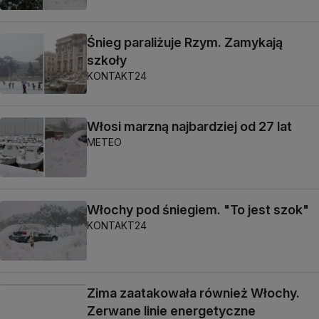
Śnieg paraliżuje Rzym. Zamykają
szkoły
KONTAKT24
Włosi marzną najbardziej od 27 lat
METEO
Włochy pod śniegiem. "To jest szok"
KONTAKT24
Zima zaatakowała również Włochy.
Zerwane linie energetyczne