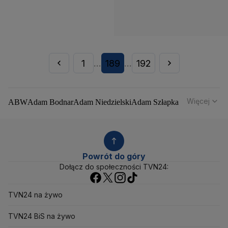
1
189
192
...
...
Więcej
ABW
Adam Bodnar
Adam Niedzielski
Adam Szłapka
Administracja Donalda Trumpa
Agencja Bezpieczeństwa Wewnętrznego
Agrounia
Alaksandr Łukaszenka
Aleksander Kwaśniewski
Aleksandra Dulkiewicz
Alert RCB
Powrót do góry
Ambasada USA w Polsce
Andrzej Duda
Białoruś
Dołącz do społeczności TVN24:
Bitcoin
Biuro Bezpieczeństwa Narodowego
Bliski Wschód
Bomba atomowa
Borys Budka
TVN24 na żywo
Bruksela
CBŚP
CBA
Ceny paliw
Ceny żywności
Ceny prądu
Ceny mieszkań
Chiny
Choroby zakaźne
TVN24 BiS na żywo
CIA
COVID-19
Cyberbezpieczeństwo