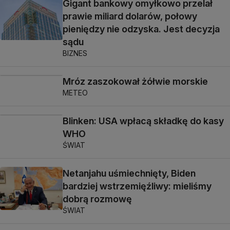
Gigant bankowy omyłkowo przelał
prawie miliard dolarów, połowy
pieniędzy nie odzyska. Jest decyzja
sądu
BIZNES
Mróz zaszokował żółwie morskie
METEO
Blinken: USA wpłacą składkę do kasy
WHO
ŚWIAT
Netanjahu uśmiechnięty, Biden
bardziej wstrzemięźliwy: mieliśmy
dobrą rozmowę
ŚWIAT