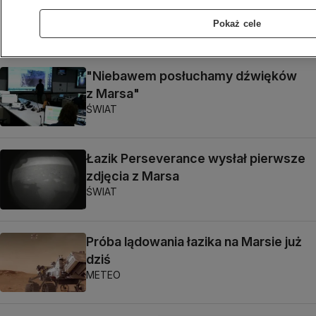
"Wyroki wydają się motywowane
politycznie"
Pokaż cele
ŚWIAT
"Niebawem posłuchamy dźwięków
z Marsa"
ŚWIAT
Łazik Perseverance wysłał pierwsze
zdjęcia z Marsa
ŚWIAT
Próba lądowania łazika na Marsie już
dziś
METEO