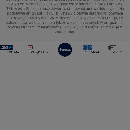
Tematy
Kujawsko-pomorskie
Ze świata
Prognoza
Lekkoatletyka
Zdrowie
Uwaga TVN
Ministerstwo Cyfryzacji
Test zgodności
S.A. / TVN Media Sp. z o.o. wymaga wcześniejszej zgody TVN S.A./
TVN Media Sp. z o.o. oraz zawarcia stosownej umowy licencyjnej. Na
Ministerstwo Edukacji Narodowej
Lublin
podstawie art. 25 ust. 1 pkt. 1 b) ustawy o prawie autorskim i prawach
Tech
Świat
Siatkówka
Tech
HGTV
Oglądaj na TV
Ministerstwo Finansów
pokrewnych TVN S.A. / TVN Media Sp. z o.o. wyraźnie zastrzega, że
dalsze rozpowszechnianie artykułów zamieszczonych w programach
Ministerstwo Klimatu i Środowiska
Lubuskie
Moto
Nauka
F1
Nauka
TVN Turbo
Zrealizuj voucher
oraz na stronach internetowych TVN S.A. / TVN Media Sp. z o.o. jest
Ministerstwo Nauki i Szkolnictwa Wyższego
zabronione.
Olsztyn
Dla seniora
Ciekawostki
Ministerstwo Sprawiedliwości
Rozrywka
TVN Style
Ministerstwo Rodziny, Pracy i Polityki Społecznej
Opole
Turystyka
Podróże
TVN7
Ministerstwo Spraw Zagranicznych
Moskwa
TVN24+
OGLĄDAJ TV
LAT TVN24
FAKTY
Naczelny Sąd Administracyjny
Rzeszów
Smog
TTV
Najwyższa Izba Kontroli
Szczecin
Narodowe Centrum Badań i Rozwoju
Narodowy Bank Polski
Narodowy Fundusz Zdrowia
Białystok
NASA
NATO
Niemcy
Nord Stream 2
Nowa Lewica
Ordo Iuris
Organizacja Narodów Zjednoczonych
Orlen
Parlament Europejski
Partia Demokratyczna USA
Partia Republikańska
Pentagon
Piotr Gliński
PIT
PKB Polski
PKO BP
PKP Cargo
PKP Intercity
PKP PLK
Platforma Obywatelska
PLL LOT
Poczta Polska