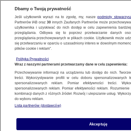
Dbamy o Twoją prywatność
Jeśli użytkownik wyrazi na to zgodę, my, nasze
podmioty stowarzys
Partnerów IAB oraz
30
innych Zaufanych Partnerów może przechowywa
użytkownika i uzyskiwać do nich dostęp w celu zapewnienia bardzi
przeglądania. Odbywa się to poprzez przetwarzanie danych os
przeglądania przechowywanych w plikach cookie. Użytkownik może udzie
USA
się przetwarzaniu w oparciu o uzasadniony interes w dowolnym momencie
plików cookie i reklam”.
Ma marsjański rok, żeby odnaleźć
ślady życia
Polityka Prywatności
Wraz z naszymi partnerami przetwarzamy dane w celu zapewnienia:
ŚWIAT
Przechowywanie informacji na urządzeniu lub dostęp do nich. Tworzeni
treści. Wykorzystywanie profili w celu doboru spersonalizowanych tr
"To dowód na potęgę nauki
spersonalizowanych reklam. Pomiar efektywności treści. Wyko
i amerykańską pomysłowość". Biden
spersonalizowanych reklam. Pomiar efektywności reklam. Rozumienie o
kombinacji danych z różnych źródeł. Rozwój i ulepszanie usług. Wykor
gratuluje NASA
do wyboru reklam.
ŚWIAT
Lista partnerów (dostawców)
Departament Stanu USA potępił
Akceptuję
skazanie dziennikarek Biełsatu.