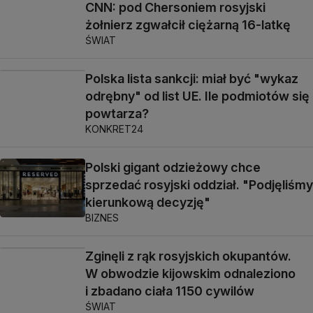
CNN: pod Chersoniem rosyjski
żołnierz zgwałcił ciężarną 16-latkę
ŚWIAT
Polska lista sankcji: miał być "wykaz
odrębny" od list UE. Ile podmiotów się
powtarza?
KONKRET24
Polski gigant odzieżowy chce
sprzedać rosyjski oddział. "Podjęliśmy
kierunkową decyzję"
BIZNES
Zginęli z rąk rosyjskich okupantów.
W obwodzie kijowskim odnaleziono
i zbadano ciała 1150 cywilów
ŚWIAT