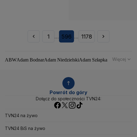
1
596
1178
...
...
Więcej
ABW
Adam Bodnar
Adam Niedzielski
Adam Szłapka
Administracja Donalda Trumpa
Agencja Bezpieczeństwa Wewnętrznego
Agrounia
Alaksandr Łukaszenka
Aleksander Kwaśniewski
Aleksandra Dulkiewicz
Alert RCB
Powrót do góry
Ambasada USA w Polsce
Andrzej Duda
Białoruś
Dołącz do społeczności TVN24:
Bitcoin
Biuro Bezpieczeństwa Narodowego
Bliski Wschód
Bomba atomowa
Borys Budka
TVN24 na żywo
Bruksela
CBŚP
CBA
Ceny paliw
Ceny żywności
Ceny prądu
Ceny mieszkań
Chiny
Choroby zakaźne
TVN24 BiS na żywo
CIA
COVID-19
Cyberbezpieczeństwo