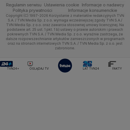
Regulamin serwisu
Quizy
Ustawienia cookie
Informacje o nadawcy
Ministerstwo Rozwoju i Technologii
Kielce
Handel
Polska
Sporty zimowe
Polityka
Wyślij zgłoszenie
Dzień Dobry TVN
Centrum pomocy
Polityka prywatności
Informacje konsumenckie
Ministerstwo Sportu i Turystyki
Copyright (C) 1997-2026 Korzystanie z materiałów redakcyjnych TVN
Tematy
Kujawsko-pomorskie
Ze świata
Prognoza
Lekkoatletyka
Zdrowie
Uwaga TVN
Ministerstwo Cyfryzacji
Test zgodności
S.A. / TVN Media Sp. z o.o. wymaga wcześniejszej zgody TVN S.A./
TVN Media Sp. z o.o. oraz zawarcia stosownej umowy licencyjnej. Na
Ministerstwo Edukacji Narodowej
Lublin
podstawie art. 25 ust. 1 pkt. 1 b) ustawy o prawie autorskim i prawach
Tech
Świat
Siatkówka
Tech
HGTV
Oglądaj na TV
Ministerstwo Finansów
pokrewnych TVN S.A. / TVN Media Sp. z o.o. wyraźnie zastrzega, że
dalsze rozpowszechnianie artykułów zamieszczonych w programach
Ministerstwo Klimatu i Środowiska
Lubuskie
Moto
Nauka
F1
Nauka
TVN Turbo
Zrealizuj voucher
oraz na stronach internetowych TVN S.A. / TVN Media Sp. z o.o. jest
Ministerstwo Nauki i Szkolnictwa Wyższego
zabronione.
Olsztyn
Dla seniora
Ciekawostki
Ministerstwo Sprawiedliwości
Rozrywka
TVN Style
Ministerstwo Rodziny, Pracy i Polityki Społecznej
Opole
Turystyka
Podróże
TVN7
Ministerstwo Spraw Zagranicznych
Moskwa
TVN24+
OGLĄDAJ TV
LAT TVN24
FAKTY
Naczelny Sąd Administracyjny
Rzeszów
Smog
TTV
Najwyższa Izba Kontroli
Szczecin
Narodowe Centrum Badań i Rozwoju
Narodowy Bank Polski
Narodowy Fundusz Zdrowia
Białystok
NASA
NATO
Niemcy
Nord Stream 2
Nowa Lewica
Ordo Iuris
Organizacja Narodów Zjednoczonych
Orlen
Parlament Europejski
Partia Demokratyczna USA
Partia Republikańska