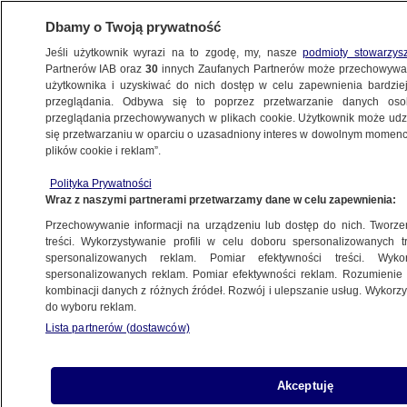
Dbamy o Twoją prywatność
Jeśli użytkownik wyrazi na to zgodę, my, nasze
podmioty stowarzys
Partnerów IAB oraz
30
innych Zaufanych Partnerów może przechowywa
użytkownika i uzyskiwać do nich dostęp w celu zapewnienia bardzi
przeglądania. Odbywa się to poprzez przetwarzanie danych os
przeglądania przechowywanych w plikach cookie. Użytkownik może udzie
ROSJA
się przetwarzaniu w oparciu o uzasadniony interes w dowolnym momencie
plików cookie i reklam”.
"Broń dla Ukrainy jest zbawieniem
nie tylko dla naszego narodu.
Polityka Prywatności
Wraz z naszymi partnerami przetwarzamy dane w celu zapewnienia:
To zbawienie dla was wszystkich"
ŚWIAT
Przechowywanie informacji na urządzeniu lub dostęp do nich. Tworzeni
treści. Wykorzystywanie profili w celu doboru spersonalizowanych tr
spersonalizowanych reklam. Pomiar efektywności treści. Wyko
"Gdyby taki pocisk zabłądził, mógłby
spersonalizowanych reklam. Pomiar efektywności reklam. Rozumienie o
kombinacji danych z różnych źródeł. Rozwój i ulepszanie usług. Wykor
mieć poważny wpływ na fizyczną
do wyboru reklam.
integralność elektrowni"
Lista partnerów (dostawców)
ŚWIAT
Akceptuję
Mer Mariupola: ponad 600 rannych