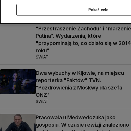
na terenie Azowstalu
RELACJA
Pokaż cele
"Przestraszenie Zachodu" i "marzenie
Putina". Wydarzenia, które
"przypominają to, co działo się w 2014
roku"
ŚWIAT
Dwa wybuchy w Kijowie, na miejscu
reporterka "Faktów" TVN.
"Pozdrowienia z Moskwy dla szefa
ONZ"
ŚWIAT
Pracowała u Medwedczuka jako
gosposia. W czasie rewizji znaleziono