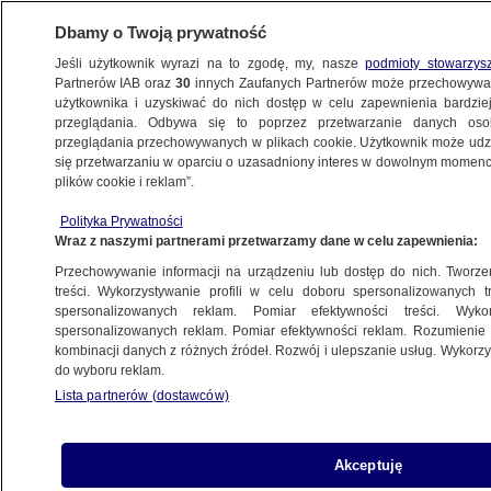
Dbamy o Twoją prywatność
Jeśli użytkownik wyrazi na to zgodę, my, nasze
podmioty stowarzys
Partnerów IAB oraz
30
innych Zaufanych Partnerów może przechowywa
użytkownika i uzyskiwać do nich dostęp w celu zapewnienia bardzi
przeglądania. Odbywa się to poprzez przetwarzanie danych os
przeglądania przechowywanych w plikach cookie. Użytkownik może udzie
INDONEZJA
się przetwarzaniu w oparciu o uzasadniony interes w dowolnym momencie
plików cookie i reklam”.
Trzęsienie "było dość silne i trwało
dość długo". Co najmniej siedem osób
Polityka Prywatności
Wraz z naszymi partnerami przetwarzamy dane w celu zapewnienia:
nie żyje
METEO
Przechowywanie informacji na urządzeniu lub dostęp do nich. Tworzeni
treści. Wykorzystywanie profili w celu doboru spersonalizowanych tr
spersonalizowanych reklam. Pomiar efektywności treści. Wyko
Domy pokryte błotem, wodą, lawą.
spersonalizowanych reklam. Pomiar efektywności reklam. Rozumienie o
kombinacji danych z różnych źródeł. Rozwój i ulepszanie usług. Wykor
Trwają poszukiwania ocalałych
do wyboru reklam.
METEO
Lista partnerów (dostawców)
"Domy zmyte przez powódź",
Akceptuję
zawalone mosty. Wzrasta liczba ofiar,