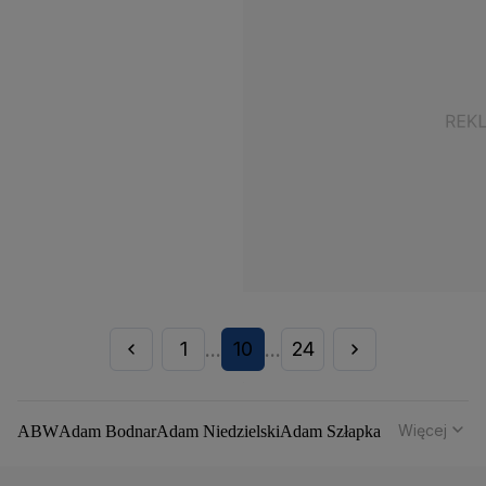
1
10
24
...
...
Więcej
ABW
Adam Bodnar
Adam Niedzielski
Adam Szłapka
Administracja Donalda Trumpa
Agencja Bezpieczeństwa Wewnętrznego
Agrounia