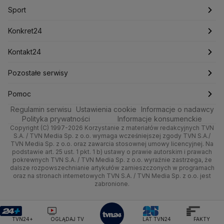
Marcin Przydacz
Marcin Kierwiński
Marian Banaś
Sport
Newslettery
Ludzie Faktów
Katowice
Notowania
Pogoda godzinowa
Sport
Mariusz Błaszczak
Mariusz Kamiński
Mark Zuckerberg
Mateusz Morawiecki
Zdrowie
Kraków
Pieniądze
Pogoda długoterminowa
Piłka Nożna
Konkret24
Michał Kamiński
Technologia
Poznań
Nieruchomości
Pogoda na jutro
Ministerstwo Aktywów Państwowych
Tenis
Najnowsze
Kontakt24
Ministerstwo Edukacji i Nauki
Kultura i styl
Trójmiasto
Rynki
Pogoda na weekend
Kolarstwo
Polska
Najnowsze
Pozostałe serwisy
Ministerstwo Infrastruktury
Ministerstwo Kultury
Ministerstwo Obrony Narodowej
Ciekawostki
Wrocław
Dla firm
Najnowsze
Skoki Narciarskie
Świat
Gorące Tematy
TVN
Pomoc
Ministerstwo Rolnictwa
Regulamin serwisu
Quizy
Ustawienia cookie
Informacje o nadawcy
Ministerstwo Rozwoju i Technologii
Kielce
Handel
Polska
Sporty zimowe
Polityka
Wyślij zgłoszenie
Dzień Dobry TVN
Centrum pomocy
Polityka prywatności
Informacje konsumenckie
Ministerstwo Sportu i Turystyki
Copyright (C) 1997-2026 Korzystanie z materiałów redakcyjnych TVN
Tematy
Kujawsko-pomorskie
Ze świata
Prognoza
Lekkoatletyka
Zdrowie
Uwaga TVN
Ministerstwo Cyfryzacji
Test zgodności
S.A. / TVN Media Sp. z o.o. wymaga wcześniejszej zgody TVN S.A./
TVN Media Sp. z o.o. oraz zawarcia stosownej umowy licencyjnej. Na
Ministerstwo Edukacji Narodowej
Lublin
podstawie art. 25 ust. 1 pkt. 1 b) ustawy o prawie autorskim i prawach
Tech
Świat
Siatkówka
Tech
HGTV
Oglądaj na TV
Ministerstwo Finansów
pokrewnych TVN S.A. / TVN Media Sp. z o.o. wyraźnie zastrzega, że
dalsze rozpowszechnianie artykułów zamieszczonych w programach
Ministerstwo Klimatu i Środowiska
Lubuskie
Moto
Nauka
F1
Nauka
TVN Turbo
Zrealizuj voucher
oraz na stronach internetowych TVN S.A. / TVN Media Sp. z o.o. jest
Ministerstwo Nauki i Szkolnictwa Wyższego
zabronione.
Olsztyn
Dla seniora
Ciekawostki
Ministerstwo Sprawiedliwości
Rozrywka
TVN Style
Ministerstwo Rodziny, Pracy i Polityki Społecznej
Opole
Turystyka
Podróże
TVN7
Ministerstwo Spraw Zagranicznych
Moskwa
TVN24+
OGLĄDAJ TV
LAT TVN24
FAKTY