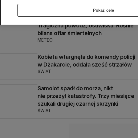
są zaginieni
METEO
Pokaż cele
Tragiczna powódź, osuwiska. Rośnie
bilans ofiar śmiertelnych
METEO
Kobieta wtargnęła do komendy policji
w Dżakarcie, oddała sześć strzałów
ŚWIAT
Samolot spadł do morza, nikt
nie przeżył katastrofy. Trzy miesiące
szukali drugiej czarnej skrzynki
ŚWIAT