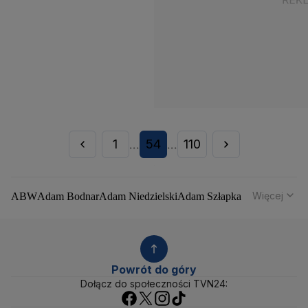
1
54
110
...
...
Więcej
ABW
Adam Bodnar
Adam Niedzielski
Adam Szłapka
Administracja Donalda Trumpa
Agencja Bezpieczeństwa Wewnętrznego
Agrounia
Alaksandr Łukaszenka
Aleksander Kwaśniewski
Aleksandra Dulkiewicz
Alert RCB
Powrót do góry
Ambasada USA w Polsce
Andrzej Duda
Białoruś
Dołącz do społeczności TVN24:
Bitcoin
Biuro Bezpieczeństwa Narodowego