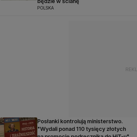
będzie w ścianę
POLSKA
Posłanki kontrolują ministerstwo.
"Wydali ponad 110 tysięcy złotych
na promocję podręcznika do HiT-u"