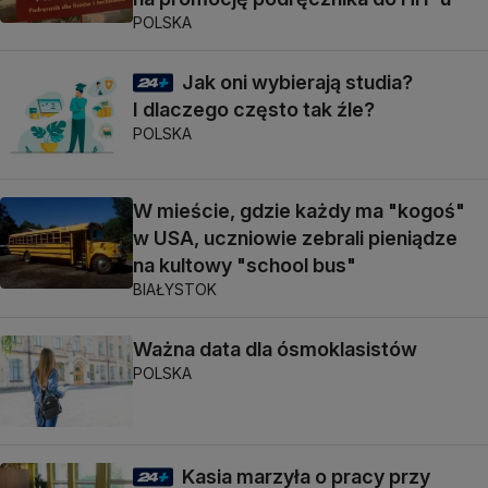
POLSKA
Jak oni wybierają studia?
I dlaczego często tak źle?
POLSKA
W mieście, gdzie każdy ma "kogoś"
w USA, uczniowie zebrali pieniądze
na kultowy "school bus"
BIAŁYSTOK
Ważna data dla ósmoklasistów
POLSKA
Kasia marzyła o pracy przy