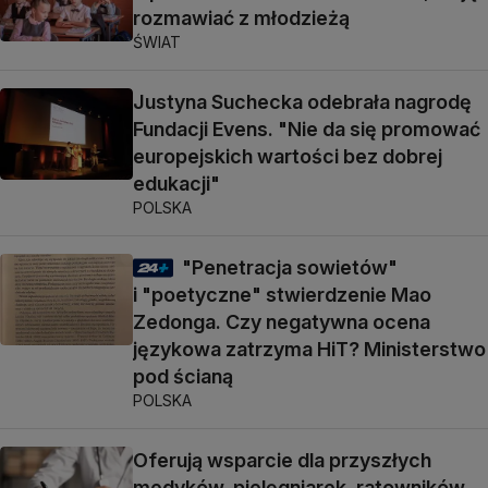
rozmawiać z młodzieżą
ŚWIAT
Justyna Suchecka odebrała nagrodę
Fundacji Evens. "Nie da się promować
europejskich wartości bez dobrej
edukacji"
POLSKA
"Penetracja sowietów"
i "poetyczne" stwierdzenie Mao
Zedonga. Czy negatywna ocena
językowa zatrzyma HiT? Ministerstwo
pod ścianą
POLSKA
Oferują wsparcie dla przyszłych
medyków, pielęgniarek, ratowników