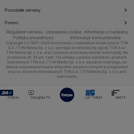
Ministerstwo Edukacji i Nauki
Kultura i styl
Trójmiasto
Rynki
Pogoda na weekend
Kolarstwo
Polska
Najnowsze
Pozostałe serwisy
Ministerstwo Infrastruktury
Ministerstwo Kultury
Ministerstwo Obrony Narodowej
Ciekawostki
Wrocław
Dla firm
Najnowsze
Skoki Narciarskie
Świat
Gorące Tematy
TVN
Pomoc
Ministerstwo Rolnictwa
Regulamin serwisu
Quizy
Ustawienia cookie
Informacje o nadawcy
Ministerstwo Rozwoju i Technologii
Kielce
Handel
Polska
Sporty zimowe
Polityka
Wyślij zgłoszenie
Dzień Dobry TVN
Centrum pomocy
Polityka prywatności
Informacje konsumenckie
Ministerstwo Sportu i Turystyki
Copyright (C) 1997-2026 Korzystanie z materiałów redakcyjnych TVN
Tematy
Kujawsko-pomorskie
Ze świata
Prognoza
Lekkoatletyka
Zdrowie
Uwaga TVN
Ministerstwo Cyfryzacji
Test zgodności
S.A. / TVN Media Sp. z o.o. wymaga wcześniejszej zgody TVN S.A./
TVN Media Sp. z o.o. oraz zawarcia stosownej umowy licencyjnej. Na
Ministerstwo Edukacji Narodowej
Lublin
podstawie art. 25 ust. 1 pkt. 1 b) ustawy o prawie autorskim i prawach
Tech
Świat
Siatkówka
Tech
HGTV
Oglądaj na TV
Ministerstwo Finansów
pokrewnych TVN S.A. / TVN Media Sp. z o.o. wyraźnie zastrzega, że
dalsze rozpowszechnianie artykułów zamieszczonych w programach
Ministerstwo Klimatu i Środowiska
Lubuskie
Moto
Nauka
F1
Nauka
TVN Turbo
Zrealizuj voucher
oraz na stronach internetowych TVN S.A. / TVN Media Sp. z o.o. jest
Ministerstwo Nauki i Szkolnictwa Wyższego
zabronione.
Olsztyn
Dla seniora
Ciekawostki
Ministerstwo Sprawiedliwości
Rozrywka
TVN Style
Ministerstwo Rodziny, Pracy i Polityki Społecznej
Opole
Turystyka
Podróże
TVN7
Ministerstwo Spraw Zagranicznych
Moskwa
TVN24+
OGLĄDAJ TV
LAT TVN24
FAKTY
Naczelny Sąd Administracyjny
Rzeszów
Smog
TTV
Najwyższa Izba Kontroli
Szczecin
Narodowe Centrum Badań i Rozwoju
Narodowy Bank Polski
Narodowy Fundusz Zdrowia
Białystok
NASA
NATO
Niemcy
Nord Stream 2
Nowa Lewica