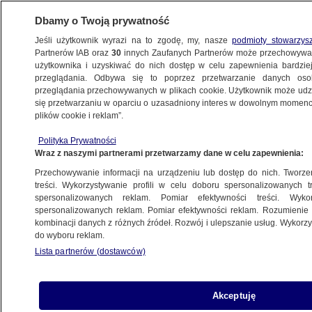
Dbamy o Twoją prywatność
Jeśli użytkownik wyrazi na to zgodę, my, nasze
podmioty stowarzys
Partnerów IAB oraz
30
innych Zaufanych Partnerów może przechowywa
użytkownika i uzyskiwać do nich dostęp w celu zapewnienia bardzi
przeglądania. Odbywa się to poprzez przetwarzanie danych os
przeglądania przechowywanych w plikach cookie. Użytkownik może udzie
EDUKACJA
się przetwarzaniu w oparciu o uzasadniony interes w dowolnym momencie
plików cookie i reklam”.
400 osób przez jeden dzień cieszyło
się z przyjęcia na studia. Potem
Polityka Prywatności
Wraz z naszymi partnerami przetwarzamy dane w celu zapewnienia:
okazało się, że to awaria systemu
TRÓJMIASTO
Przechowywanie informacji na urządzeniu lub dostęp do nich. Tworzeni
treści. Wykorzystywanie profili w celu doboru spersonalizowanych tr
spersonalizowanych reklam. Pomiar efektywności treści. Wyko
Wyniki rekrutacji do szkół
spersonalizowanych reklam. Pomiar efektywności reklam. Rozumienie o
kombinacji danych z różnych źródeł. Rozwój i ulepszanie usług. Wykor
ponadpodstawowych. Co mają zrobić
do wyboru reklam.
zakwalifikowani i ci, dla
Lista partnerów (dostawców)
których zabrakło miejsca
POLSKA
Akceptuję