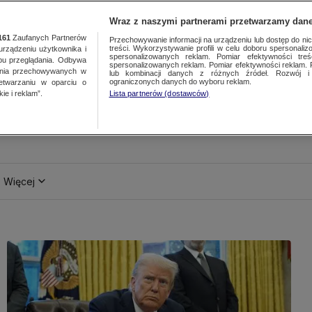
Wraz z naszymi partnerami przetwarzamy dane
161
Zaufanych Partnerów
Przechowywanie informacji na urządzeniu lub dostęp do nich.
treści. Wykorzystywanie profili w celu doboru spersonalizo
ządzeniu użytkownika i
spersonalizowanych reklam. Pomiar efektywności treś
bu przeglądania. Odbywa
spersonalizowanych reklam. Pomiar efektywności reklam. 
ania przechowywanych w
lub kombinacji danych z różnych źródeł. Rozwój i 
ograniczonych danych do wyboru reklam.
zetwarzaniu w oparciu o
ie i reklam”.
Lista partnerów (dostawców)
Więcej