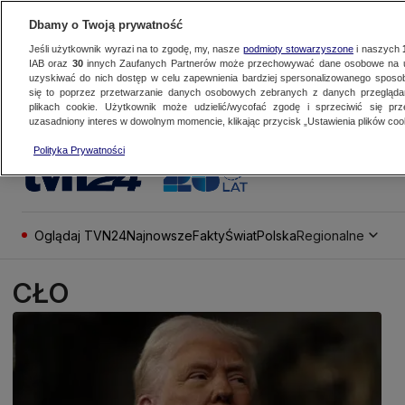
Dbamy o Twoją prywatność
Jeśli użytkownik wyrazi na to zgodę, my, nasze
podmioty stowarzyszone
i naszych
IAB oraz
30
innych Zaufanych Partnerów może przechowywać dane osobowe na ur
uzyskiwać do nich dostęp w celu zapewnienia bardziej spersonalizowanego sposo
się to poprzez przetwarzanie danych osobowych zebranych z danych przegląd
plikach cookie. Użytkownik może udzielić/wycofać zgodę i sprzeciwić się pr
uzasadniony interes w dowolnym momencie, klikając przycisk „Ustawienia plików cook
Polityka Prywatności
Oglądaj TVN24
Najnowsze
Fakty
Świat
Polska
Regionalne
CŁO