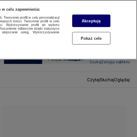
 w celu zapewnienia:
 Tworzenie profili w celu personalizacji
Akceptuję
wanych treści. Tworzenie profili w celu
ci. Wykorzystanie profili do wyboru
Rozumienie odbiorców dzięki statystyce
ulepszanie usług. Wykorzystywanie
Pokaż cele
SUBSKRYBUJ
Przejdź do
Szukaj
Zaloguj się
Menu
Czytaj
Słuchaj
Oglądaj