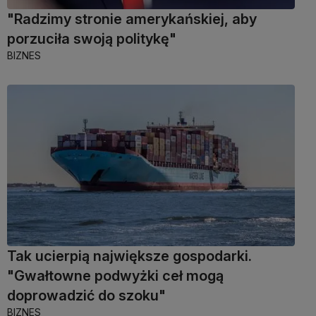
"Radzimy stronie amerykańskiej, aby
porzuciła swoją politykę"
BIZNES
Tak ucierpią największe gospodarki.
"Gwałtowne podwyżki ceł mogą
doprowadzić do szoku"
BIZNES