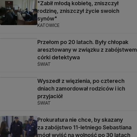
"Zabił młodą kobietę, zniszczył
rodzinę, zniszczył życie swoich
synów"
KATOWICE
Przełom po 20 latach. Były chłopak
aresztowany w związku z zabójstwem
córki detektywa
ŚWIAT
Wyszedł z więzienia, po czterech
dniach zamordował rodziców i ich
przyjaciół
ŚWIAT
Prokuratura nie chce, by skazany
za zabójstwo 11-letniego Sebastiana
mógł wyjść na wolność po 30 latach