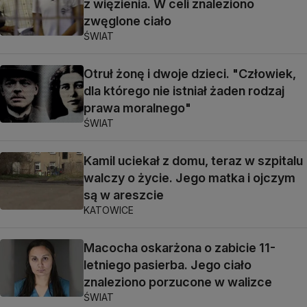
z więzienia. W celi znaleziono
zwęglone ciało
ŚWIAT
Otruł żonę i dwoje dzieci. "Człowiek,
dla którego nie istniał żaden rodzaj
prawa moralnego"
ŚWIAT
Kamil uciekał z domu, teraz w szpitalu
walczy o życie. Jego matka i ojczym
są w areszcie
KATOWICE
Macocha oskarżona o zabicie 11-
letniego pasierba. Jego ciało
znaleziono porzucone w walizce
ŚWIAT