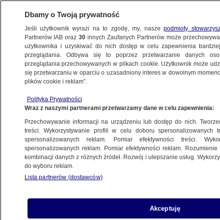
Dbamy o Twoją prywatność
Jeśli użytkownik wyrazi na to zgodę, my, nasze
podmioty stowarzys
Partnerów IAB oraz
30
innych Zaufanych Partnerów może przechowywa
użytkownika i uzyskiwać do nich dostęp w celu zapewnienia bardzi
przeglądania. Odbywa się to poprzez przetwarzanie danych os
przeglądania przechowywanych w plikach cookie. Użytkownik może udzie
MORDERSTWO
się przetwarzaniu w oparciu o uzasadniony interes w dowolnym momencie
plików cookie i reklam”.
"To było demoniczne". Klient
podejrzany o zamordowanie
Polityka Prywatności
Wraz z naszymi partnerami przetwarzamy dane w celu zapewnienia:
dostawcy jedzenia
ŚWIAT
Przechowywanie informacji na urządzeniu lub dostęp do nich. Tworzeni
treści. Wykorzystywanie profili w celu doboru spersonalizowanych tr
spersonalizowanych reklam. Pomiar efektywności treści. Wyko
Otworzyła drzwi klaunowi. Zastrzelił ją
spersonalizowanych reklam. Pomiar efektywności reklam. Rozumienie o
kombinacji danych z różnych źródeł. Rozwój i ulepszanie usług. Wykor
na oczach syna
do wyboru reklam.
ŚWIAT
Lista partnerów (dostawców)
Został uduszony i podpalony. Ciało
Akceptuję
znaleźli w 2005 roku, po latach