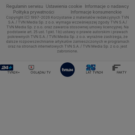
Regulamin serwisu
Quizy
Ustawienia cookie
Informacje o nadawcy
Ministerstwo Rozwoju i Technologii
Kielce
Handel
Polska
Sporty zimowe
Polityka
Wyślij zgłoszenie
Dzień Dobry TVN
Centrum pomocy
Polityka prywatności
Informacje konsumenckie
Ministerstwo Sportu i Turystyki
Copyright (C) 1997-2026 Korzystanie z materiałów redakcyjnych TVN
Tematy
Kujawsko-pomorskie
Ze świata
Prognoza
Lekkoatletyka
Zdrowie
Uwaga TVN
Ministerstwo Cyfryzacji
Test zgodności
S.A. / TVN Media Sp. z o.o. wymaga wcześniejszej zgody TVN S.A./
TVN Media Sp. z o.o. oraz zawarcia stosownej umowy licencyjnej. Na
Ministerstwo Edukacji Narodowej
Lublin
podstawie art. 25 ust. 1 pkt. 1 b) ustawy o prawie autorskim i prawach
Tech
Świat
Siatkówka
Tech
HGTV
Oglądaj na TV
Ministerstwo Finansów
pokrewnych TVN S.A. / TVN Media Sp. z o.o. wyraźnie zastrzega, że
dalsze rozpowszechnianie artykułów zamieszczonych w programach
Ministerstwo Klimatu i Środowiska
Lubuskie
Moto
Nauka
F1
Nauka
TVN Turbo
Zrealizuj voucher
oraz na stronach internetowych TVN S.A. / TVN Media Sp. z o.o. jest
Ministerstwo Nauki i Szkolnictwa Wyższego
zabronione.
Olsztyn
Dla seniora
Ciekawostki
Ministerstwo Sprawiedliwości
Rozrywka
TVN Style
Ministerstwo Rodziny, Pracy i Polityki Społecznej
Opole
Turystyka
Podróże
TVN7
Ministerstwo Spraw Zagranicznych
Moskwa
TVN24+
OGLĄDAJ TV
LAT TVN24
FAKTY
Naczelny Sąd Administracyjny
Rzeszów
Smog
TTV
Najwyższa Izba Kontroli
Szczecin
Narodowe Centrum Badań i Rozwoju
Narodowy Bank Polski
Narodowy Fundusz Zdrowia
Białystok
NASA
NATO
Niemcy
Nord Stream 2
Nowa Lewica
Ordo Iuris
Organizacja Narodów Zjednoczonych
Orlen
Parlament Europejski
Partia Demokratyczna USA
Partia Republikańska