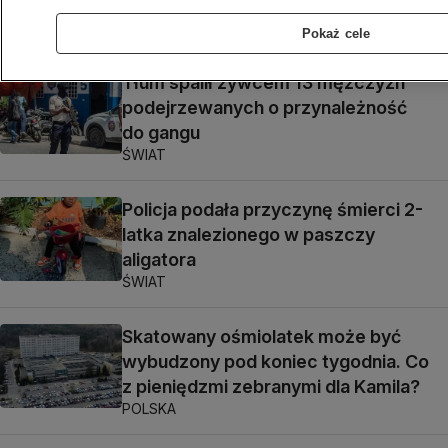
rozwiązali zagadkę
NAJNOWSZE
Pokaż cele
Tłum spalił żywcem 13 mężczyzn
podejrzewanych o przynależność
do gangu
ŚWIAT
Policja podała przyczynę śmierci 2-
latka znalezionego w paszczy
aligatora
ŚWIAT
Skatowany ośmiolatek może być
wybudzony pod koniec tygodnia. Co
z pieniędzmi zebranymi dla Kamila?
POLSKA