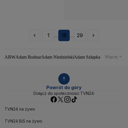
1
18
29
...
...
Więcej
ABW
Adam Bodnar
Adam Niedzielski
Adam Szłapka
Administracja Donalda Trumpa
Agencja Bezpieczeństwa Wewnętrznego
Agrounia
Alaksandr Łukaszenka
Aleksander Kwaśniewski
Aleksandra Dulkiewicz
Alert RCB
Powrót do góry
Ambasada USA w Polsce
Andrzej Duda
Białoruś
Dołącz do społeczności TVN24:
Bitcoin
Biuro Bezpieczeństwa Narodowego
Bliski Wschód
Bomba atomowa
Borys Budka
TVN24 na żywo
Bruksela
CBŚP
CBA
Ceny paliw
Ceny żywności
Ceny prądu
Ceny mieszkań
Chiny
Choroby zakaźne
TVN24 BiS na żywo
CIA
COVID-19
Cyberbezpieczeństwo