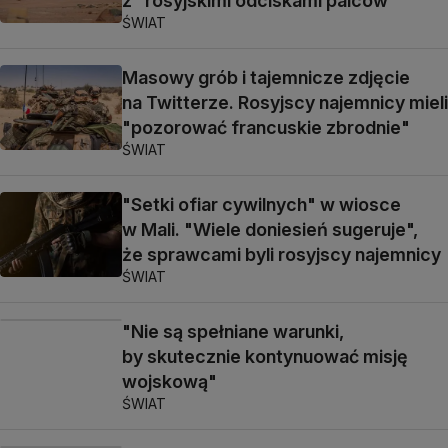
z "rosyjskimi odciskami palców"
ŚWIAT
Masowy grób i tajemnicze zdjęcie
na Twitterze. Rosyjscy najemnicy mieli
"pozorować francuskie zbrodnie"
ŚWIAT
"Setki ofiar cywilnych" w wiosce
w Mali. "Wiele doniesień sugeruje",
że sprawcami byli rosyjscy najemnicy
ŚWIAT
"Nie są spełniane warunki,
by skutecznie kontynuować misję
wojskową"
ŚWIAT