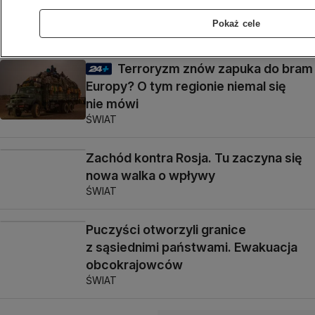
Zabrakło paliwa
BIZNES
Pokaż cele
Terroryzm znów zapuka do bram
Europy? O tym regionie niemal się
nie mówi
ŚWIAT
Zachód kontra Rosja. Tu zaczyna się
nowa walka o wpływy
ŚWIAT
Puczyści otworzyli granice
z sąsiednimi państwami. Ewakuacja
obcokrajowców
ŚWIAT