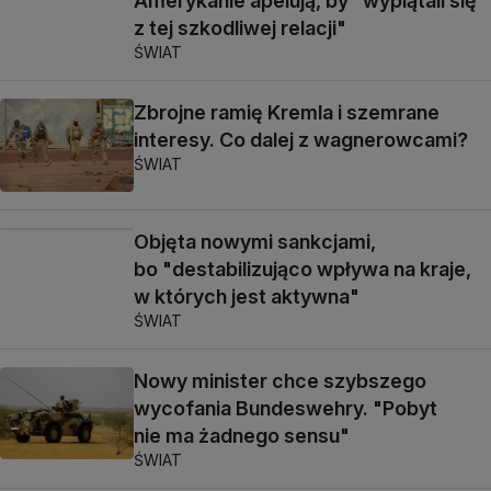
Amerykanie apelują, by "wyplątali się
z tej szkodliwej relacji"
ŚWIAT
Zbrojne ramię Kremla i szemrane
interesy. Co dalej z wagnerowcami?
ŚWIAT
Objęta nowymi sankcjami,
bo "destabilizująco wpływa na kraje,
w których jest aktywna"
ŚWIAT
Nowy minister chce szybszego
wycofania Bundeswehry. "Pobyt
nie ma żadnego sensu"
ŚWIAT