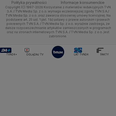
Centrum pomocy
Polityka prywatności
Informacje konsumenckie
Ministerstwo Sportu i Turystyki
Copyright (C) 1997-2026 Korzystanie z materiałów redakcyjnych TVN
Tematy
Kujawsko-pomorskie
Ze świata
Prognoza
Lekkoatletyka
Zdrowie
Uwaga TVN
Ministerstwo Cyfryzacji
Test zgodności
S.A. / TVN Media Sp. z o.o. wymaga wcześniejszej zgody TVN S.A./
TVN Media Sp. z o.o. oraz zawarcia stosownej umowy licencyjnej. Na
Ministerstwo Edukacji Narodowej
Lublin
podstawie art. 25 ust. 1 pkt. 1 b) ustawy o prawie autorskim i prawach
Tech
Świat
Siatkówka
Tech
HGTV
Oglądaj na TV
Ministerstwo Finansów
pokrewnych TVN S.A. / TVN Media Sp. z o.o. wyraźnie zastrzega, że
dalsze rozpowszechnianie artykułów zamieszczonych w programach
Ministerstwo Klimatu i Środowiska
Lubuskie
Moto
Nauka
F1
Nauka
TVN Turbo
Zrealizuj voucher
oraz na stronach internetowych TVN S.A. / TVN Media Sp. z o.o. jest
Ministerstwo Nauki i Szkolnictwa Wyższego
zabronione.
Olsztyn
Dla seniora
Ciekawostki
Ministerstwo Sprawiedliwości
Rozrywka
TVN Style
Ministerstwo Rodziny, Pracy i Polityki Społecznej
Opole
Turystyka
Podróże
TVN7
Ministerstwo Spraw Zagranicznych
Moskwa
TVN24+
OGLĄDAJ TV
LAT TVN24
FAKTY
Naczelny Sąd Administracyjny
Rzeszów
Smog
TTV
Najwyższa Izba Kontroli
Szczecin
Narodowe Centrum Badań i Rozwoju
Narodowy Bank Polski
Narodowy Fundusz Zdrowia
Białystok
NASA
NATO
Niemcy
Nord Stream 2
Nowa Lewica
Ordo Iuris
Organizacja Narodów Zjednoczonych
Orlen
Parlament Europejski
Partia Demokratyczna USA
Partia Republikańska
Pentagon
Piotr Gliński
PIT
PKB Polski
PKO BP