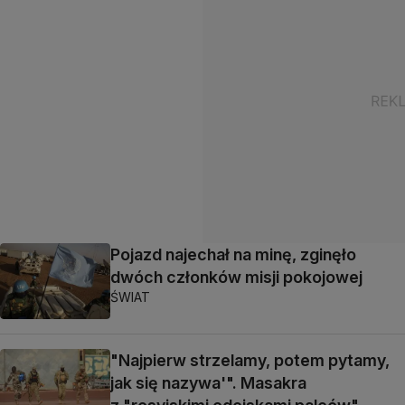
Pojazd najechał na minę, zginęło
dwóch członków misji pokojowej
ŚWIAT
"Najpierw strzelamy, potem pytamy,
jak się nazywa'". Masakra