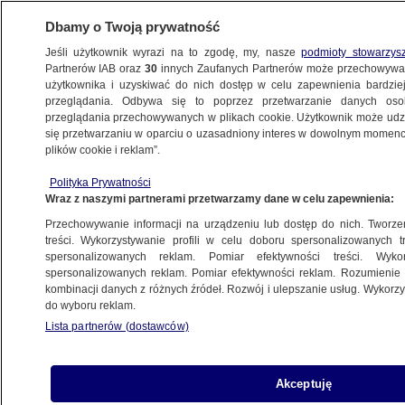
Dbamy o Twoją prywatność
Jeśli użytkownik wyrazi na to zgodę, my, nasze
podmioty stowarzys
Partnerów IAB oraz
30
innych Zaufanych Partnerów może przechowywa
użytkownika i uzyskiwać do nich dostęp w celu zapewnienia bardzi
przeglądania. Odbywa się to poprzez przetwarzanie danych os
przeglądania przechowywanych w plikach cookie. Użytkownik może udzie
MALI
się przetwarzaniu w oparciu o uzasadniony interes w dowolnym momencie
plików cookie i reklam”.
Tuaregowie zabili co najmniej 20
rosyjskich najemników. Zapozowali
Polityka Prywatności
Wraz z naszymi partnerami przetwarzamy dane w celu zapewnienia:
z ukraińską flagą
ŚWIAT
Przechowywanie informacji na urządzeniu lub dostęp do nich. Tworzeni
treści. Wykorzystywanie profili w celu doboru spersonalizowanych tr
spersonalizowanych reklam. Pomiar efektywności treści. Wyko
Rosjanie w tuareskiej pułapce. Mogło
spersonalizowanych reklam. Pomiar efektywności reklam. Rozumienie o
kombinacji danych z różnych źródeł. Rozwój i ulepszanie usług. Wykor
zginąć kilkudziesięciu byłych
do wyboru reklam.
wagnerowców
Lista partnerów (dostawców)
ŚWIAT
Akceptuję
Wstrzymali loty w całym kraju.