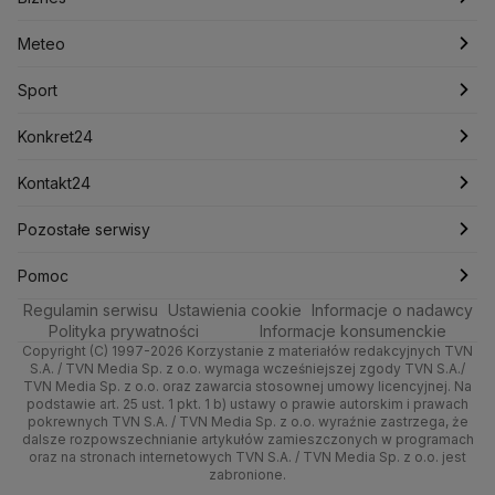
Lasy Państwowe
Lech Wałęsa
Lewica
Meteo
Artykuły
Fakty o Świecie
Łódź
Najnowsze
Meteo
Lotnisko Chopina
Lotto
Maciej Wąsik
Marcin Przydacz
Marcin Kierwiński
Marian Banaś
Sport
Newslettery
Ludzie Faktów
Katowice
Notowania
Pogoda godzinowa
Sport
Mariusz Błaszczak
Mariusz Kamiński
Mark Zuckerberg
Mateusz Morawiecki
Zdrowie
Kraków
Pieniądze
Pogoda długoterminowa
Piłka Nożna
Konkret24
Michał Kamiński
Technologia
Poznań
Nieruchomości
Pogoda na jutro
Ministerstwo Aktywów Państwowych
Tenis
Najnowsze
Kontakt24
Ministerstwo Edukacji i Nauki
Kultura i styl
Trójmiasto
Rynki
Pogoda na weekend
Kolarstwo
Polska
Najnowsze
Pozostałe serwisy
Ministerstwo Infrastruktury
Ministerstwo Kultury
Ministerstwo Obrony Narodowej
Ciekawostki
Wrocław
Dla firm
Najnowsze
Skoki Narciarskie
Świat
Gorące Tematy
TVN
Pomoc
Ministerstwo Rolnictwa
Regulamin serwisu
Quizy
Ustawienia cookie
Informacje o nadawcy
Ministerstwo Rozwoju i Technologii
Kielce
Handel
Polska
Sporty zimowe
Polityka
Wyślij zgłoszenie
Dzień Dobry TVN
Centrum pomocy
Polityka prywatności
Informacje konsumenckie
Ministerstwo Sportu i Turystyki
Copyright (C) 1997-2026 Korzystanie z materiałów redakcyjnych TVN
Tematy
Kujawsko-pomorskie
Ze świata
Prognoza
Lekkoatletyka
Zdrowie
Uwaga TVN
Ministerstwo Cyfryzacji
Test zgodności
S.A. / TVN Media Sp. z o.o. wymaga wcześniejszej zgody TVN S.A./
TVN Media Sp. z o.o. oraz zawarcia stosownej umowy licencyjnej. Na
Ministerstwo Edukacji Narodowej
Lublin
podstawie art. 25 ust. 1 pkt. 1 b) ustawy o prawie autorskim i prawach
Tech
Świat
Siatkówka
Tech
HGTV
Oglądaj na TV
Ministerstwo Finansów
pokrewnych TVN S.A. / TVN Media Sp. z o.o. wyraźnie zastrzega, że
dalsze rozpowszechnianie artykułów zamieszczonych w programach
Ministerstwo Klimatu i Środowiska
Lubuskie
Moto
Nauka
F1
Nauka
TVN Turbo
Zrealizuj voucher
oraz na stronach internetowych TVN S.A. / TVN Media Sp. z o.o. jest
Ministerstwo Nauki i Szkolnictwa Wyższego
zabronione.
Olsztyn