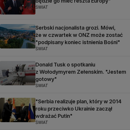
będzie go mieć reszta Europy"
ŚWIAT
Serbski nacjonalista grozi. Mówi,
że w czwartek w ONZ może zostać
"podpisany koniec istnienia Bośni"
ŚWIAT
Donald Tusk o spotkaniu
z Wołodymyrem Zełenskim. "Jestem
gotowy"
ŚWIAT
"Serbia realizuje plan, który w 2014
roku przeciwko Ukrainie zaczął
wdrażać Putin"
ŚWIAT