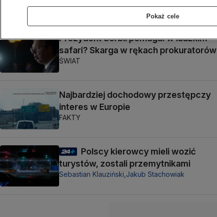
ŚWIAT
Pokaż cele
Prezydent Serbii pomagał w ludzkim
safari? Skarga w rękach prokuratorów
ŚWIAT
Najbardziej dochodowy przestępczy
interes w Europie
FAKTY
Polscy kierowcy mieli wozić
turystów, zostali przemytnikami
Sebastian Klauziński,
Jakub Stachowiak