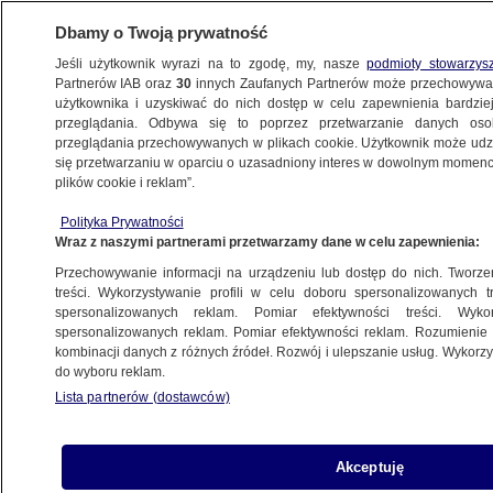
Dbamy o Twoją prywatność
Jeśli użytkownik wyrazi na to zgodę, my, nasze
podmioty stowarzys
Partnerów IAB oraz
30
innych Zaufanych Partnerów może przechowywa
użytkownika i uzyskiwać do nich dostęp w celu zapewnienia bardzi
przeglądania. Odbywa się to poprzez przetwarzanie danych os
przeglądania przechowywanych w plikach cookie. Użytkownik może udzie
BAŁKANY ZACHODNIE
się przetwarzaniu w oparciu o uzasadniony interes w dowolnym momencie
plików cookie i reklam”.
"Przez rok osiwiał i widać po nim lęk
utraty władzy"
Polityka Prywatności
Wraz z naszymi partnerami przetwarzamy dane w celu zapewnienia:
Sebastian Zakrzewski
Przechowywanie informacji na urządzeniu lub dostęp do nich. Tworzeni
treści. Wykorzystywanie profili w celu doboru spersonalizowanych tr
spersonalizowanych reklam. Pomiar efektywności treści. Wyko
Prezydent Serbii: zrezygnuję w ciągu
spersonalizowanych reklam. Pomiar efektywności reklam. Rozumienie o
kilku tygodni
kombinacji danych z różnych źródeł. Rozwój i ulepszanie usług. Wykor
ŚWIAT
do wyboru reklam.
Lista partnerów (dostawców)
Prezydent wskazuje trzy kraje
Akceptuję
i zapowiada zbrojenia