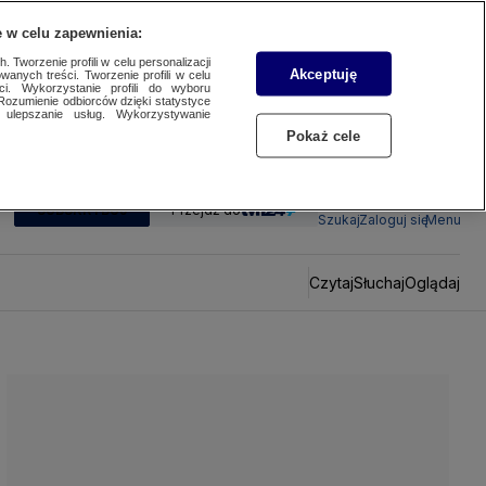
 w celu zapewnienia:
 Tworzenie profili w celu personalizacji
Akceptuję
wanych treści. Tworzenie profili w celu
ci. Wykorzystanie profili do wyboru
Rozumienie odbiorców dzięki statystyce
ulepszanie usług. Wykorzystywanie
Pokaż cele
SUBSKRYBUJ
Przejdź do
Szukaj
Zaloguj się
Menu
Czytaj
Słuchaj
Oglądaj