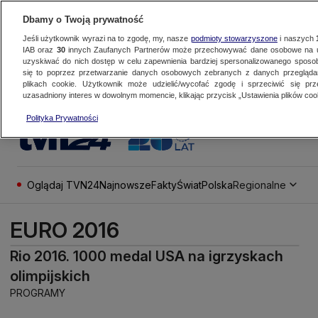
Dbamy o Twoją prywatność
Jeśli użytkownik wyrazi na to zgodę, my, nasze
podmioty stowarzyszone
i naszych
IAB oraz
30
innych Zaufanych Partnerów może przechowywać dane osobowe na ur
uzyskiwać do nich dostęp w celu zapewnienia bardziej spersonalizowanego sposo
się to poprzez przetwarzanie danych osobowych zebranych z danych przegląd
plikach cookie. Użytkownik może udzielić/wycofać zgodę i sprzeciwić się pr
uzasadniony interes w dowolnym momencie, klikając przycisk „Ustawienia plików cook
Polityka Prywatności
Oglądaj TVN24
Najnowsze
Fakty
Świat
Polska
Regionalne
EURO 2016
Rio 2016. 1000 medal USA na igrzyskach
olimpijskich
PROGRAMY