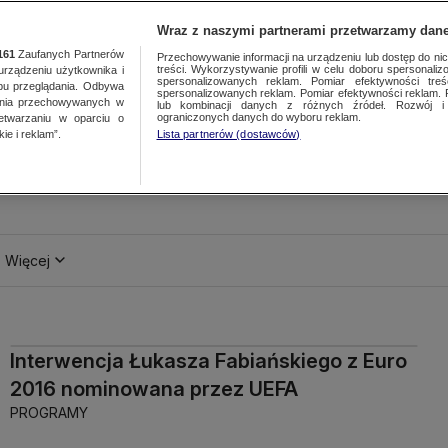
Wraz z naszymi partnerami przetwarzamy dane
161
Zaufanych Partnerów
Przechowywanie informacji na urządzeniu lub dostęp do nich.
treści. Wykorzystywanie profili w celu doboru spersonalizo
ządzeniu użytkownika i
spersonalizowanych reklam. Pomiar efektywności treś
bu przeglądania. Odbywa
spersonalizowanych reklam. Pomiar efektywności reklam. 
ania przechowywanych w
lub kombinacji danych z różnych źródeł. Rozwój i 
ograniczonych danych do wyboru reklam.
zetwarzaniu w oparciu o
ie i reklam”.
Lista partnerów (dostawców)
Więcej
Interwencja Łukasza Fabiańskiego z Euro
2016 nominowana przez UEFA
PROGRAMY