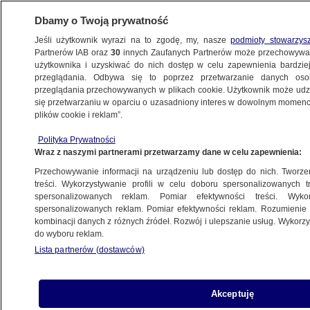
Dbamy o Twoją prywatność
Jeśli użytkownik wyrazi na to zgodę, my, nasze
podmioty stowarzys
Partnerów IAB oraz
30
innych Zaufanych Partnerów może przechowywa
użytkownika i uzyskiwać do nich dostęp w celu zapewnienia bardzi
przeglądania. Odbywa się to poprzez przetwarzanie danych os
przeglądania przechowywanych w plikach cookie. Użytkownik może udzie
SZCZECIN
się przetwarzaniu w oparciu o uzasadniony interes w dowolnym momencie
plików cookie i reklam”.
Był nietrzeźwy i kierował. Tłumaczył się
Polityka Prywatności
zjedzeniem jabłek
Wraz z naszymi partnerami przetwarzamy dane w celu zapewnienia:
Przechowywanie informacji na urządzeniu lub dostęp do nich. Tworzeni
1.08.2025, 11:38
treści. Wykorzystywanie profili w celu doboru spersonalizowanych tr
spersonalizowanych reklam. Pomiar efektywności treści. Wyko
Posłuchaj artykułu
spersonalizowanych reklam. Pomiar efektywności reklam. Rozumienie o
Czyta lektor AI
kombinacji danych z różnych źródeł. Rozwój i ulepszanie usług. Wykor
do wyboru reklam.
Lista partnerów (dostawców)
Akceptuję