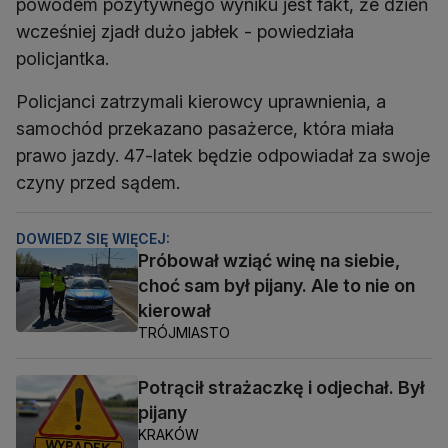
powodem pozytywnego wyniku jest fakt, że dzień
wcześniej zjadł dużo jabłek - powiedziała
policjantka.
Policjanci zatrzymali kierowcy uprawnienia, a
samochód przekazano pasażerce, która miała
prawo jazdy. 47-latek będzie odpowiadał za swoje
czyny przed sądem.
DOWIEDZ SIĘ WIĘCEJ:
Próbował wziąć winę na siebie,
choć sam był pijany. Ale to nie on
kierował
TRÓJMIASTO
Potrącił strażaczkę i odjechał. Był
pijany
KRAKÓW