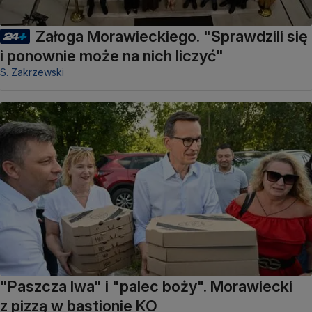
Załoga Morawieckiego. "Sprawdzili się
i ponownie może na nich liczyć"
S. Zakrzewski
"Paszcza lwa" i "palec boży". Morawiecki
z pizzą w bastionie KO