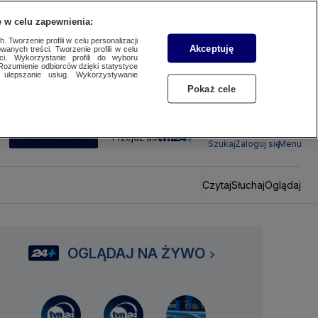
 w celu zapewnienia:
 Tworzenie profili w celu personalizacji
Akceptuję
wanych treści. Tworzenie profili w celu
ci. Wykorzystanie profili do wyboru
Rozumienie odbiorców dzięki statystyce
ulepszanie usług. Wykorzystywanie
Pokaż cele
SUBSKRYBUJ
Przejdź do
Szukaj
Zaloguj się
Menu
Czytaj
Słuchaj
Oglądaj
OGLĄDAJ NA ŻYWO