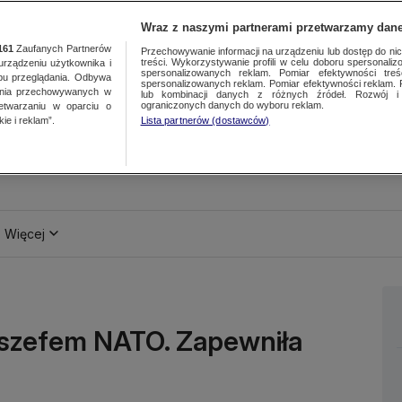
Wraz z naszymi partnerami przetwarzamy dane
161
Zaufanych Partnerów
Przechowywanie informacji na urządzeniu lub dostęp do nich.
treści. Wykorzystywanie profili w celu doboru spersonalizo
ządzeniu użytkownika i
spersonalizowanych reklam. Pomiar efektywności treś
bu przeglądania. Odbywa
spersonalizowanych reklam. Pomiar efektywności reklam. 
ania przechowywanych w
lub kombinacji danych z różnych źródeł. Rozwój i 
ograniczonych danych do wyboru reklam.
zetwarzaniu w oparciu o
ie i reklam”.
Lista partnerów (dostawców)
Więcej
z szefem NATO. Zapewniła