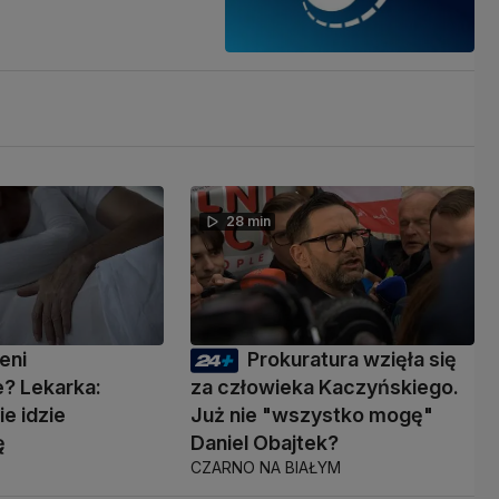
28 min
eni
Prokuratura wzięła się
? Lekarka:
za człowieka Kaczyńskiego.
ie idzie
Już nie "wszystko mogę"
ę
Daniel Obajtek?
CZARNO NA BIAŁYM