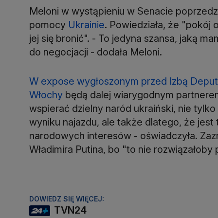
Meloni w wystąpieniu w Senacie poprzedza
pomocy
Ukrainie
. Powiedziała, że "pokój o
jej się bronić". - To jedyna szansa, jaką 
do negocjacji - dodała Meloni.
W expose wygłoszonym przed Izbą Depu
Włochy
będą dalej wiarygodnym partnerem
wspierać dzielny naród ukraiński, nie tylk
wyniku najazdu, ale także dlatego, że jes
narodowych interesów - oświadczyła. Zaz
Władimira Putina, bo "to nie rozwiązałoby
DOWIEDZ SIĘ WIĘCEJ:
TVN24