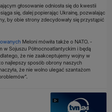
jącym głosowanie odniosła się do kwestii
siąga się, dalej popierając Ukrainę, pozwalając
mamy, by obie strony zdecydowały się przystąpić
towanych
Meloni mówiła także o NATO. -
 w Sojuszu Północnoatlantyckim i będą
o dlatego, że nie zaakceptujemy wojny w
t to najlepszy sposób obrony naszych
naczyła, że nie wolno ulegać szantażom
 problemów".