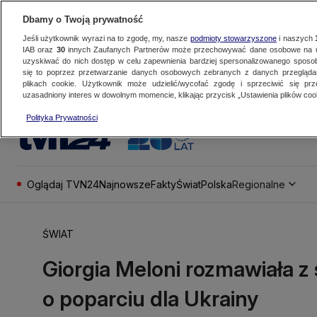
Dbamy o Twoją prywatność
Jeśli użytkownik wyrazi na to zgodę, my, nasze
podmioty stowarzyszone
i naszych
IAB oraz
30
innych Zaufanych Partnerów może przechowywać dane osobowe na ur
uzyskiwać do nich dostęp w celu zapewnienia bardziej spersonalizowanego sposo
się to poprzez przetwarzanie danych osobowych zebranych z danych przegląd
plikach cookie. Użytkownik może udzielić/wycofać zgodę i sprzeciwić się pr
uzasadniony interes w dowolnym momencie, klikając przycisk „Ustawienia plików cook
Polityka Prywatności
Oglądaj TVN24
Najnowsze
Fakty
Świat
Polska
Regionalne
ŚWIAT
Giorgia Meloni rozmawiała 
o poparciu dla Ukrainy