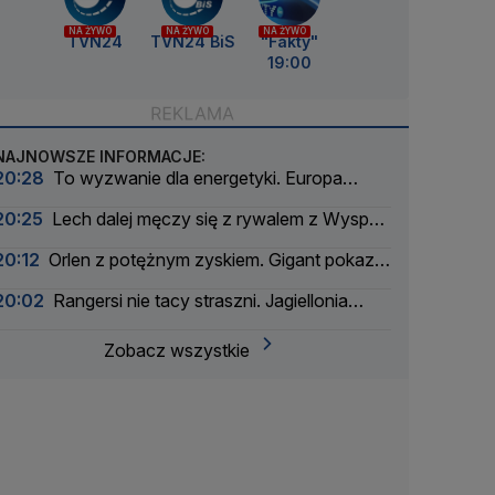
NA ŻYWO
NA ŻYWO
NA ŻYWO
TVN24
TVN24 BiS
"Fakty"
19:00
NAJNOWSZE INFORMACJE:
20:28
To wyzwanie dla energetyki. Europa
szykuje się na zaćmienie Słońca
20:25
Lech dalej męczy się z rywalem z Wysp
Owczych
20:12
Orlen z potężnym zyskiem. Gigant pokazał
wyniki
20:02
Rangersi nie tacy straszni. Jagiellonia
bliżej gry w Lidze Europy
Zobacz wszystkie