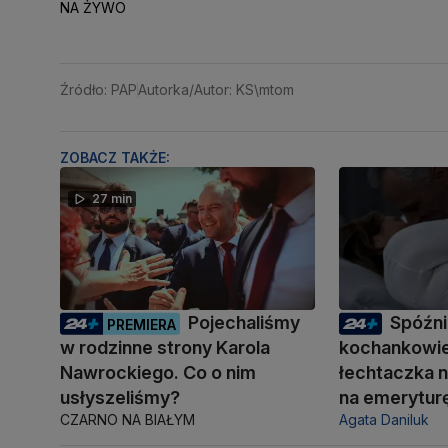
NA ŻYWO
Źródło: PAP
Autorka/Autor: KS\mtom
ZOBACZ TAKŻE:
27 min
Pojechaliśmy
Spóźni
PREMIERA
w rodzinne strony Karola
kochankowie
Nawrockiego. Co o nim
łechtaczka n
usłyszeliśmy?
na emerytur
CZARNO NA BIAŁYM
Agata Daniluk