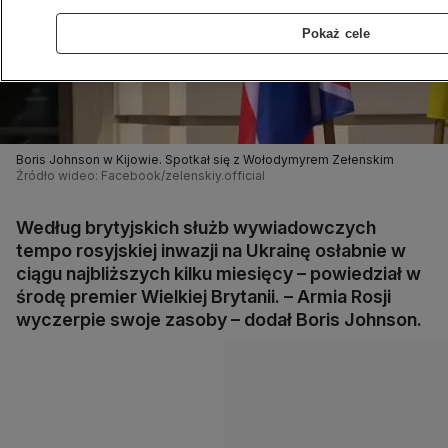
Pokaż cele
Boris Johnson w Kijowie. Spotkał się z Wołodymyrem Zełenskim
Źródło wideo: Facebook/zelenskiy.official
Według brytyjskich służb wywiadowczych
tempo rosyjskiej inwazji na Ukrainę osłabnie w
ciągu najbliższych kilku miesięcy – powiedział w
środę premier Wielkiej Brytanii. – Armia Rosji
wyczerpie swoje zasoby – dodał Boris Johnson.