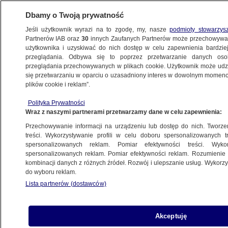
Dbamy o Twoją prywatność
Jeśli użytkownik wyrazi na to zgodę, my, nasze
podmioty stowarzys
Partnerów IAB oraz
30
innych Zaufanych Partnerów może przechowywa
użytkownika i uzyskiwać do nich dostęp w celu zapewnienia bardzi
przeglądania. Odbywa się to poprzez przetwarzanie danych os
przeglądania przechowywanych w plikach cookie. Użytkownik może udzie
ŚWIAT
się przetwarzaniu w oparciu o uzasadniony interes w dowolnym momencie
plików cookie i reklam”.
Johnson: tempo rosyjskiej inwazji osłabnie
Polityka Prywatności
w ciągu najbliższych kilku miesięcy
Wraz z naszymi partnerami przetwarzamy dane w celu zapewnienia:
Przechowywanie informacji na urządzeniu lub dostęp do nich. Tworzeni
22.06.2022, 21:53
treści. Wykorzystywanie profili w celu doboru spersonalizowanych tr
spersonalizowanych reklam. Pomiar efektywności treści. Wyko
spersonalizowanych reklam. Pomiar efektywności reklam. Rozumienie o
Udostępnij
kombinacji danych z różnych źródeł. Rozwój i ulepszanie usług. Wykor
do wyboru reklam.
Lista partnerów (dostawców)
Akceptuję