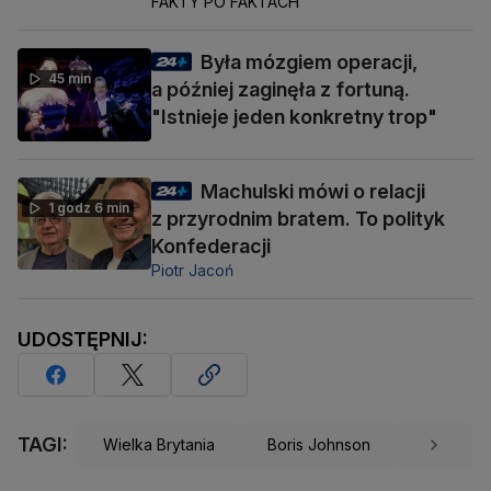
FAKTY PO FAKTACH
Była mózgiem operacji,
45 min
a później zaginęła z fortuną.
"Istnieje jeden konkretny trop"
Machulski mówi o relacji
1 godz 6 min
z przyrodnim bratem. To polityk
Konfederacji
Piotr Jacoń
UDOSTĘPNIJ:
TAGI:
Wielka Brytania
Boris Johnson