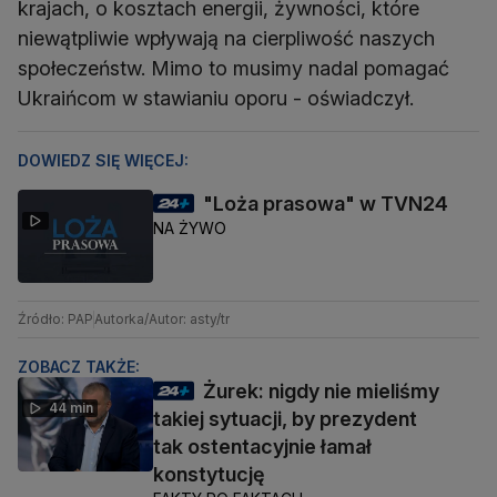
krajach, o kosztach energii, żywności, które
niewątpliwie wpływają na cierpliwość naszych
społeczeństw. Mimo to musimy nadal pomagać
Ukraińcom w stawianiu oporu - oświadczył.
DOWIEDZ SIĘ WIĘCEJ:
"Loża prasowa" w TVN24
NA ŻYWO
Źródło: PAP
Autorka/Autor: asty/tr
ZOBACZ TAKŻE:
Żurek: nigdy nie mieliśmy
44 min
takiej sytuacji, by prezydent
tak ostentacyjnie łamał
konstytucję