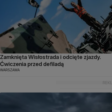
Zamknięta Wisłostrada i odcięte zjazdy.
Ćwiczenia przed defiladą
WARSZAWA