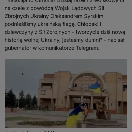
"Bałaklija to Ukraina! Dzisiaj razem z wojskowymi
na czele z dowódcą Wojsk Lądowych Sił
Zbrojnych Ukrainy Ołeksandrem Syrskim
podnieśliśmy ukraińską flagę. Chłopaki i
dziewczyny z Sił Zbrojnych - tworzycie dziś nową
historię wolnej Ukrainy, jesteśmy dumni" - napisał
gubernator w komunikatorze Telegram.