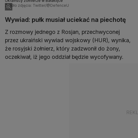
Ukraińscy żołnierze w Bałaklijce
Źródło zdjęcia: Twitter/@DefenceU
Wywiad: pułk musiał uciekać na piechotę
Z rozmowy jednego z Rosjan, przechwyconej
przez ukraiński wywiad wojskowy (HUR), wynika,
że rosyjski żołnierz, który zadzwonił do żony,
oczekiwał, iż jego oddział będzie wycofywany.