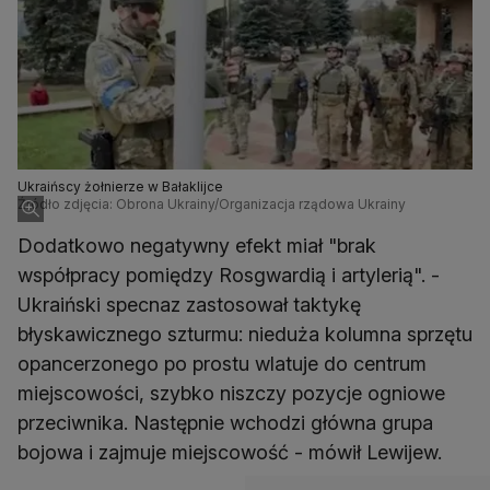
Ukraińscy żołnierze w Bałaklijce
Źródło zdjęcia: Obrona Ukrainy/Organizacja rządowa Ukrainy
Dodatkowo negatywny efekt miał "brak
współpracy pomiędzy Rosgwardią i artylerią". -
Ukraiński specnaz zastosował taktykę
błyskawicznego szturmu: nieduża kolumna sprzętu
opancerzonego po prostu wlatuje do centrum
miejscowości, szybko niszczy pozycje ogniowe
przeciwnika. Następnie wchodzi główna grupa
bojowa i zajmuje miejscowość - mówił Lewijew.