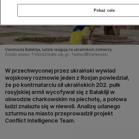
Pokaż cele
Uwolniona Bałaklija, ludzie reagują na ukraińskich żołnierzy
Źródło wideo: TVN24
Źródło zdj. gł.: Twitter/@DefenceU
W przechwyconej przez ukraiński wywiad
wojskowy rozmowie jeden z Rosjan powiedział,
że po kontrnatarciu sił ukraińskich 202. pułk
rosyjskiej armii wycofywał się z Bałakliji w
obwodzie charkowskim na piechotę, a połowa
ludzi znalazła się w niewoli. Analizę udanego
szturmu na miasto przeprowadził projekt
Conflict Intelligence Team.