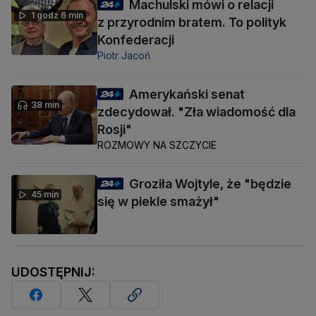
Machulski mówi o relacji
1 godz 6 min
z przyrodnim bratem. To polityk
Konfederacji
Piotr Jacoń
Amerykański senat
38 min
zdecydował. "Zła wiadomość dla
Rosji"
ROZMOWY NA SZCZYCIE
Groziła Wojtyle, że "będzie
45 min
się w piekle smażył"
UDOSTĘPNIJ: