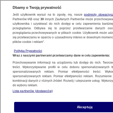
Dbamy o Twoją prywatność
Jeśli użytkownik wyrazi na to zgodę, my, nasze
podmioty stowarzys
Partnerów IAB oraz
30
innych Zaufanych Partnerów może przechowywa
użytkownika i uzyskiwać do nich dostęp w celu zapewnienia bardzi
przeglądania. Odbywa się to poprzez przetwarzanie danych os
przeglądania przechowywanych w plikach cookie. Użytkownik może udzie
ŚWIAT
się przetwarzaniu w oparciu o uzasadniony interes w dowolnym momencie
plików cookie i reklam”.
Bałaklija odbita z rąk Rosjan. Wywiad: pułk
Polityka Prywatności
musiał uciekać na piechotę
Wraz z naszymi partnerami przetwarzamy dane w celu zapewnienia:
Przechowywanie informacji na urządzeniu lub dostęp do nich. Tworzeni
10.09.2022, 16:34
treści. Wykorzystywanie profili w celu doboru spersonalizowanych tr
spersonalizowanych reklam. Pomiar efektywności treści. Wyko
spersonalizowanych reklam. Pomiar efektywności reklam. Rozumienie o
Udostępnij
kombinacji danych z różnych źródeł. Rozwój i ulepszanie usług. Wykor
do wyboru reklam.
Lista partnerów (dostawców)
Akceptuję