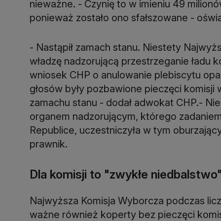
nieważne. - Czynię to w imieniu 49 milion
ponieważ zostało ono sfałszowane - oświa
- Nastąpił zamach stanu. Niestety Najwyż
władzę nadzorującą przestrzeganie ładu k
wniosek CHP o anulowanie plebiscytu oparty
głosów były pozbawione pieczęci komisji
zamachu stanu - dodał adwokat CHP.- Nie
organem nadzorującym, którego zadaniem 
Republice, uczestniczyła w tym oburzają
prawnik.
Dla komisji to "zwykłe niedbalstwo
Najwyższa Komisja Wyborcza podczas licz
ważne również koperty bez pieczęci komisj