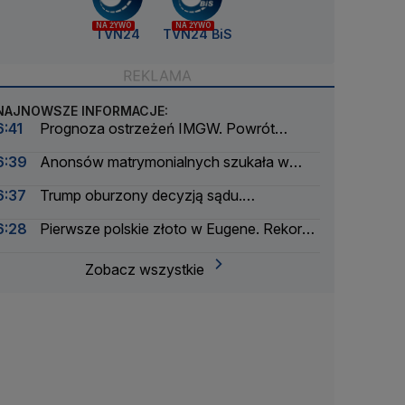
NA ŻYWO
NA ŻYWO
TVN24
TVN24 BiS
NAJNOWSZE INFORMACJE:
6:41
Prognoza ostrzeżeń IMGW. Powrót
skwaru na horyzoncie
6:39
Anonsów matrymonialnych szukała w
gazetach, do rosołu i flaków sypała środek
6:37
Trump oburzony decyzją sądu.
nasenny
"Narodowy powód do wstydu"
6:28
Pierwsze polskie złoto w Eugene. Rekord
Kuś
Zobacz wszystkie