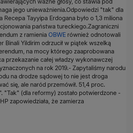
zawierających ważne głosy, co stawia pod
aga jego unieważnienia.Odpowiedzi "tak" dla
 Recepa Tayyipa Erdogana było o 1,3 miliona
kcjonowania państwa tureckiego.Zagraniczni
rendum z ramienia
OBWE
również odnotowali
 Binali Yildirim odrzucił w piątek wszelką
ferendum, na mocy którego zaaprobowana
ąca przekazanie całej władzy wykonawczej
znaczonych na rok 2019.- Zapytaliśmy narodu
odu na drodze sądowej to nie jest droga
 się, ale naród przemówił. 51,4 proc.
 "Tak" (dla reformy) zostało potwierdzone -
CHP zapowiedziała, że zamierza