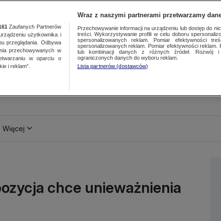
Wraz z naszymi partnerami przetwarzamy dane
161
Zaufanych Partnerów
Przechowywanie informacji na urządzeniu lub dostęp do nich.
treści. Wykorzystywanie profili w celu doboru spersonalizo
ządzeniu użytkownika i
spersonalizowanych reklam. Pomiar efektywności treś
bu przeglądania. Odbywa
spersonalizowanych reklam. Pomiar efektywności reklam. 
ania przechowywanych w
lub kombinacji danych z różnych źródeł. Rozwój i 
ograniczonych danych do wyboru reklam.
zetwarzaniu w oparciu o
ie i reklam”.
Lista partnerów (dostawców)
Więcej
pozycja chce unieważnienia