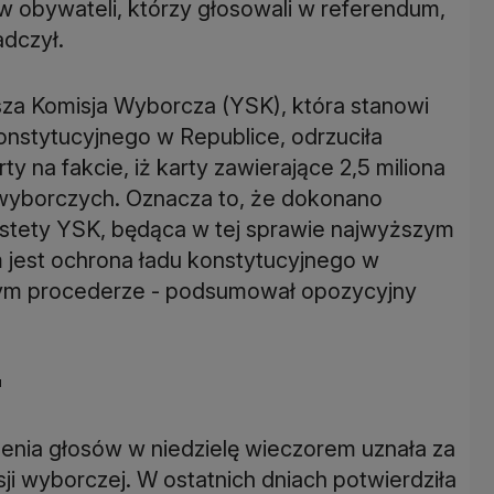
ów obywateli, którzy głosowali w referendum,
dczył.
sza Komisja Wyborcza (YSK), która stanowi
onstytucyjnego w Republice, odrzuciła
 na fakcie, iż karty zawierające 2,5 miliona
 wyborczych. Oznacza to, że dokonano
stety YSK, będąca w tej sprawie najwyższym
jest ochrona ładu konstytucyjnego w
cym procederze - podsumował opozycyjny
"
enia głosów w niedzielę wieczorem uznała za
i wyborczej. W ostatnich dniach potwierdziła