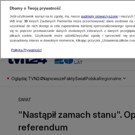
Dbamy o Twoją prywatność
Jeśli użytkownik wyrazi na to zgodę, my, nasze
podmioty stowarzyszone
i naszych
IAB oraz
30
innych Zaufanych Partnerów może przechowywać dane osobowe na ur
uzyskiwać do nich dostęp w celu zapewnienia bardziej spersonalizowanego sposo
się to poprzez przetwarzanie danych osobowych zebranych z danych przegląd
plikach cookie. Użytkownik może udzielić/wycofać zgodę i sprzeciwić się pr
uzasadniony interes w dowolnym momencie, klikając przycisk „Ustawienia plików cook
Polityka Prywatności
Oglądaj TVN24
Najnowsze
Fakty
Świat
Polska
Regionalne
ŚWIAT
"Nastąpił zamach stanu". O
referendum