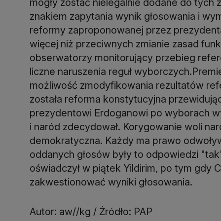
mogły zostać nielegalnie dodane do tych 
znakiem zapytania wynik głosowania i wym
reformy zaproponowanej przez prezydenta
więcej niż przeciwnych zmianie zasad fun
obserwatorzy monitorujący przebieg refe
liczne naruszenia reguł wyborczych.Premier
możliwość zmodyfikowania rezultatów re
została reforma konstytucyjna przewiduj
prezydentowi Erdoganowi po wyborach wy
i naród zdecydował. Korygowanie woli nar
demokratyczna. Każdy ma prawo odwoływać
oddanych głosów były to odpowiedzi "tak".
oświadczył w piątek Yildirim, po tym gdy 
zakwestionować wyniki głosowania.
Autor: aw//kg / Źródło: PAP