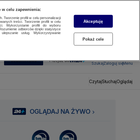
 w celu zapewnienia:
 Tworzenie profili w celu personalizacji
Akceptuję
wanych treści. Tworzenie profili w celu
ci. Wykorzystanie profili do wyboru
Rozumienie odbiorców dzięki statystyce
ulepszanie usług. Wykorzystywanie
Pokaż cele
SUBSKRYBUJ
Przejdź do
Szukaj
Zaloguj się
Menu
Czytaj
Słuchaj
Oglądaj
OGLĄDAJ NA ŻYWO