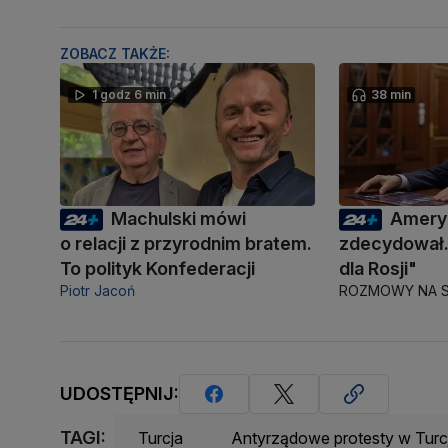
ZOBACZ TAKŻE:
1 godz 6 min
38 min
Machulski mówi
Amery
o relacji z przyrodnim bratem.
zdecydował.
To polityk Konfederacji
dla Rosji"
Piotr Jacoń
ROZMOWY NA S
UDOSTĘPNIJ:
TAGI:
Turcja
Antyrządowe protesty w Turcj