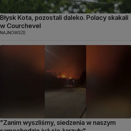
Błysk Kota, pozostali daleko. Polacy skakali
w Courchevel
NAJNOWSZE
"Zanim wyszliśmy, siedzenia w naszym
samochodzie już się żarzyły"