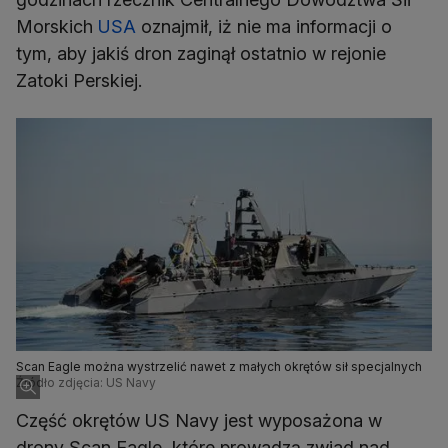
Morskich
USA
oznajmił, iż nie ma informacji o
tym, aby jakiś dron zaginął ostatnio w rejonie
Zatoki Perskiej.
Scan Eagle można wystrzelić nawet z małych okrętów sił specjalnych
Źródło zdjęcia: US Navy
Część okrętów US Navy jest wyposażona w
drony Scan Eagle, które prowadzą zwiad nad