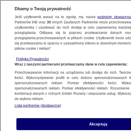
Dbamy o Twoją prywatność
Jeśli użytkownik wyrazi na to zgodę, my, nasze
podmioty stowarzys
Partnerów IAB oraz
30
innych Zaufanych Partnerów może przechowywa
użytkownika i uzyskiwać do nich dostęp w celu zapewnienia bardzi
przeglądania. Odbywa się to poprzez przetwarzanie danych os
przeglądania przechowywanych w plikach cookie. Użytkownik może udzie
ŚWIAT
się przetwarzaniu w oparciu o uzasadniony interes w dowolnym momencie
plików cookie i reklam”.
Teheran: złapaliśmy amerykańskiego
Polityka Prywatności
drona. Amerykanie zaprzeczają
Wraz z naszymi partnerami przetwarzamy dane w celu zapewnienia:
Przechowywanie informacji na urządzeniu lub dostęp do nich. Tworzeni
4.12.2012, 10:33
Aktualizacja:
4.12.2012, 11:54
treści. Wykorzystywanie profili w celu doboru spersonalizowanych tr
spersonalizowanych reklam. Pomiar efektywności treści. Wyko
spersonalizowanych reklam. Pomiar efektywności reklam. Rozumienie o
Udostępnij
kombinacji danych z różnych źródeł. Rozwój i ulepszanie usług. Wykor
do wyboru reklam.
Lista partnerów (dostawców)
Akceptuję