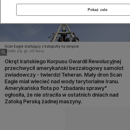
Pokaż cele
Scan Eagle startujący z katapulty na okręcie
Źródło zdj. gł.: US Navy
Okręt irańskiego Korpusu Gwardii Rewolucyjnej
przechwycił amerykański bezzałogowy samolot
zwiadowczy - twierdzi Teheran. Mały dron Scan
Eagle miał wlecieć nad wody terytorialne Iranu.
Amerykańska flota po "zbadaniu sprawy"
ogłosiła, że nie straciła w ostatnich dniach nad
Zatoką Perską żadnej maszyny.