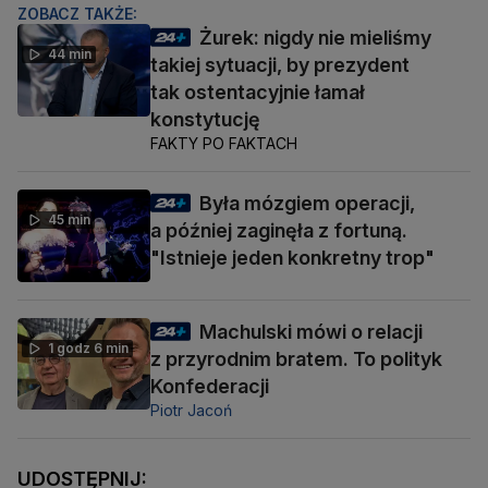
ZOBACZ TAKŻE:
Żurek: nigdy nie mieliśmy
44 min
takiej sytuacji, by prezydent
tak ostentacyjnie łamał
konstytucję
FAKTY PO FAKTACH
Była mózgiem operacji,
45 min
a później zaginęła z fortuną.
"Istnieje jeden konkretny trop"
Machulski mówi o relacji
1 godz 6 min
z przyrodnim bratem. To polityk
Konfederacji
Piotr Jacoń
UDOSTĘPNIJ: