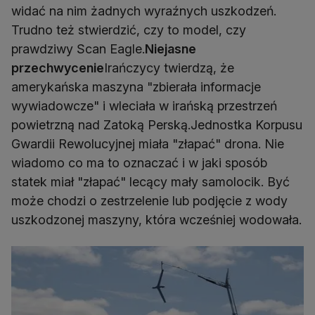
widać na nim żadnych wyraźnych uszkodzeń.
Trudno też stwierdzić, czy to model, czy
prawdziwy Scan Eagle.
Niejasne
przechwycenie
Irańczycy twierdzą, że
amerykańska maszyna "zbierała informacje
wywiadowcze" i wleciała w irańską przestrzeń
powietrzną nad Zatoką Perską.Jednostka Korpusu
Gwardii Rewolucyjnej miała "złapać" drona. Nie
wiadomo co ma to oznaczać i w jaki sposób
statek miał "złapać" lecący mały samolocik. Być
może chodzi o zestrzelenie lub podjęcie z wody
uszkodzonej maszyny, która wcześniej wodowała.