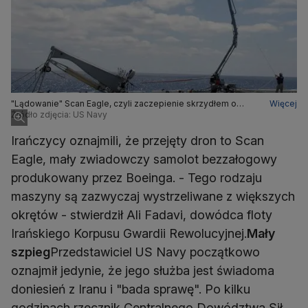
"Lądowanie" Scan Eagle, czyli zaczepienie skrzydłem o
Więcej
pionową linę rozpiętą nad pokładem
Źródło zdjęcia: US Navy
Irańczycy oznajmili, że przejęty dron to Scan
Eagle, mały zwiadowczy samolot bezzałogowy
produkowany przez Boeinga. - Tego rodzaju
maszyny są zazwyczaj wystrzeliwane z większych
okrętów - stwierdził Ali Fadavi, dowódca floty
Irańskiego Korpusu Gwardii Rewolucyjnej.
Mały
szpieg
Przedstawiciel US Navy początkowo
oznajmił jedynie, że jego służba jest świadoma
doniesień z Iranu i "bada sprawę". Po kilku
godzinach rzecznik Centralnego Dowództwa Sił