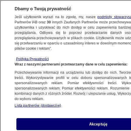
Dbamy o Twoją prywatność
Jeśli użytkownik wyrazi na to zgodę, my, nasze
podmioty stowarzys
Partnerów IAB oraz
30
innych Zaufanych Partnerów może przechowywa
użytkownika i uzyskiwać do nich dostęp w celu zapewnienia bardzi
przeglądania. Odbywa się to poprzez przetwarzanie danych os
przeglądania przechowywanych w plikach cookie. Użytkownik może udzie
ŚWIAT
się przetwarzaniu w oparciu o uzasadniony interes w dowolnym momencie
plików cookie i reklam”.
Radio Wolna Europa otrzyma wsparcie
Polityka Prywatności
finansowe z Unii Europejskiej
Wraz z naszymi partnerami przetwarzamy dane w celu zapewnienia:
Przechowywanie informacji na urządzeniu lub dostęp do nich. Tworzeni
21.05.2025, 07:12
treści. Wykorzystywanie profili w celu doboru spersonalizowanych tr
spersonalizowanych reklam. Pomiar efektywności treści. Wyko
Posłuchaj artykułu
spersonalizowanych reklam. Pomiar efektywności reklam. Rozumienie o
Czyta lektor AI
kombinacji danych z różnych źródeł. Rozwój i ulepszanie usług. Wykor
do wyboru reklam.
Lista partnerów (dostawców)
Akceptuję