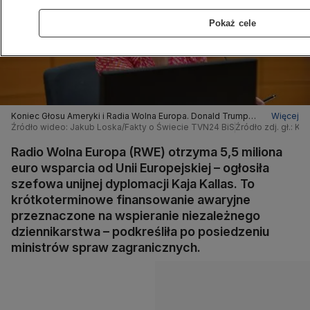
Pokaż cele
Koniec Głosu Ameryki i Radia Wolna Europa. Donald Trump
Więcej
podpisał rozporządzenie
Źródło wideo: Jakub Loska/Fakty o Świecie TVN24 BiS
Źródło zdj. gł.: 
Radio Wolna Europa (RWE) otrzyma 5,5 miliona
euro wsparcia od Unii Europejskiej – ogłosiła
szefowa unijnej dyplomacji Kaja Kallas. To
krótkoterminowe finansowanie awaryjne
przeznaczone na wspieranie niezależnego
dziennikarstwa – podkreśliła po posiedzeniu
ministrów spraw zagranicznych.