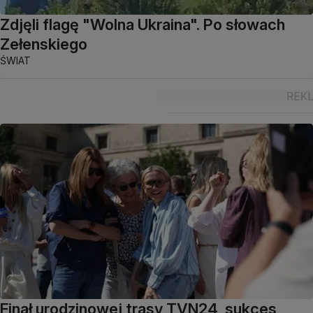
Zdjęli flagę "Wolna Ukraina". Po słowach
Zełenskiego
ŚWIAT
Finał urodzinowej trasy TVN24, sukces