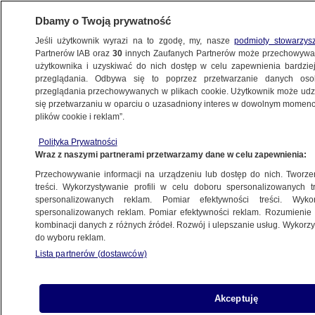
Dbamy o Twoją prywatność
Jeśli użytkownik wyrazi na to zgodę, my, nasze
podmioty stowarzys
Partnerów IAB oraz
30
innych Zaufanych Partnerów może przechowywa
użytkownika i uzyskiwać do nich dostęp w celu zapewnienia bardzi
przeglądania. Odbywa się to poprzez przetwarzanie danych os
przeglądania przechowywanych w plikach cookie. Użytkownik może udzie
ŚWIAT
się przetwarzaniu w oparciu o uzasadniony interes w dowolnym momencie
plików cookie i reklam”.
Nastoletni laureat olimpiady
Polityka Prywatności
matematycznej odmówił podania ręki
Wraz z naszymi partnerami przetwarzamy dane w celu zapewnienia:
prezydentowi. "Mam osobisty, polityczny
Przechowywanie informacji na urządzeniu lub dostęp do nich. Tworzeni
problem"
treści. Wykorzystywanie profili w celu doboru spersonalizowanych tr
spersonalizowanych reklam. Pomiar efektywności treści. Wyko
spersonalizowanych reklam. Pomiar efektywności reklam. Rozumienie o
14.01.2025, 15:01
kombinacji danych z różnych źródeł. Rozwój i ulepszanie usług. Wykor
do wyboru reklam.
Udostępnij
Lista partnerów (dostawców)
Simon Omanik, 19-letni uczeń jednej ze szkół
Akceptuję
średnich w Bratysławie, odmówił podania ręki