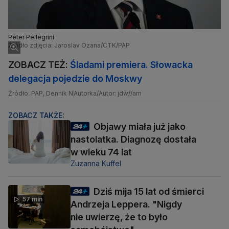
Peter Pellegrini
Źródło zdjęcia: Jaroslav Ozana/CTK/PAP
ZOBACZ TEŻ:
Śladami premiera. Słowacka
delegacja pojedzie do Moskwy
Źródło: PAP, Dennik N
Autorka/Autor: jdw//am
ZOBACZ TAKŻE:
Objawy miała już jako
nastolatka. Diagnozę dostała
w wieku 74 lat
Zuzanna Kuffel
Dziś mija 15 lat od śmierci
57 min
Andrzeja Leppera. "Nigdy
nie uwierzę, że to było