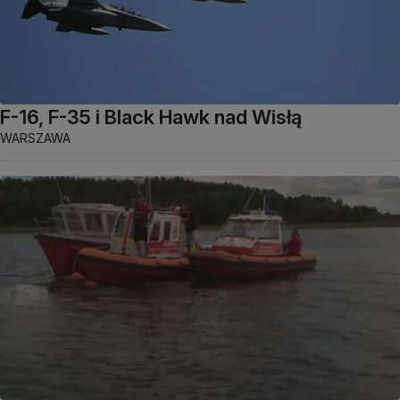
F-16, F-35 i Black Hawk nad Wisłą
WARSZAWA