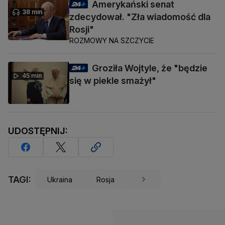
Amerykański senat
38 min
zdecydował. "Zła wiadomość dla
Rosji"
ROZMOWY NA SZCZYCIE
Groziła Wojtyle, że "będzie
45 min
się w piekle smażył"
UDOSTĘPNIJ:
TAGI:
Ukraina
Rosja