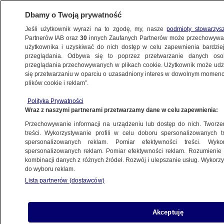
Dbamy o Twoją prywatność
Jeśli użytkownik wyrazi na to zgodę, my, nasze
podmioty stowarzys
Partnerów IAB oraz
30
innych Zaufanych Partnerów może przechowywa
użytkownika i uzyskiwać do nich dostęp w celu zapewnienia bardzi
przeglądania. Odbywa się to poprzez przetwarzanie danych os
przeglądania przechowywanych w plikach cookie. Użytkownik może udzie
CO WYDARZYŁO SIĘ W UKRAINIE
się przetwarzaniu w oparciu o uzasadniony interes w dowolnym momencie
plików cookie i reklam”.
Przemówienie Zełenskiego, tony
Polityka Prywatności
wysadzonej rosyjskiej amunicji, prośba
Wraz z naszymi partnerami przetwarzamy dane w celu zapewnienia:
do Rumunii
Przechowywanie informacji na urządzeniu lub dostęp do nich. Tworzeni
treści. Wykorzystywanie profili w celu doboru spersonalizowanych tr
19.09.2024, 09:57
spersonalizowanych reklam. Pomiar efektywności treści. Wyko
spersonalizowanych reklam. Pomiar efektywności reklam. Rozumienie o
kombinacji danych z różnych źródeł. Rozwój i ulepszanie usług. Wykor
Udostępnij
do wyboru reklam.
Lista partnerów (dostawców)
Akceptuję