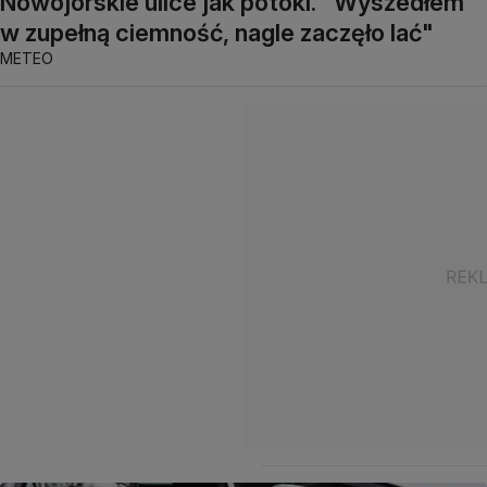
Nowojorskie ulice jak potoki. "Wyszedłem
w zupełną ciemność, nagle zaczęło lać"
METEO