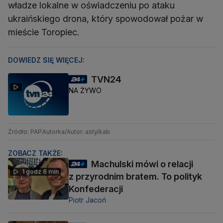
władze lokalne w oświadczeniu po ataku
ukraińskiego drona, który spowodował pożar w
mieście Toropiec.
DOWIEDZ SIĘ WIĘCEJ:
TVN24
NA ŻYWO
Źródło: PAP
Autorka/Autor: asty/kab
ZOBACZ TAKŻE:
Machulski mówi o relacji
1 godz 6 min
z przyrodnim bratem. To polityk
Konfederacji
Piotr Jacoń