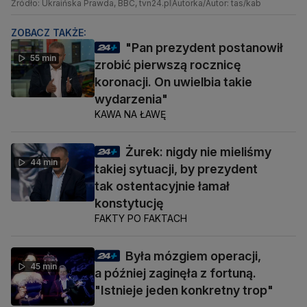
Źródło: Ukraińska Prawda, BBC, tvn24.pl
Autorka/Autor: tas/kab
ZOBACZ TAKŻE:
"Pan prezydent postanowił
55 min
zrobić pierwszą rocznicę
koronacji. On uwielbia takie
wydarzenia"
KAWA NA ŁAWĘ
Żurek: nigdy nie mieliśmy
44 min
takiej sytuacji, by prezydent
tak ostentacyjnie łamał
konstytucję
FAKTY PO FAKTACH
Była mózgiem operacji,
45 min
a później zaginęła z fortuną.
"Istnieje jeden konkretny trop"