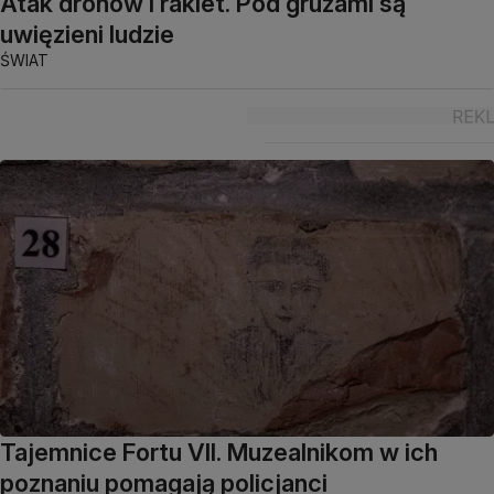
Atak dronów i rakiet. Pod gruzami są
uwięzieni ludzie
ŚWIAT
Tajemnice Fortu VII. Muzealnikom w ich
poznaniu pomagają policjanci