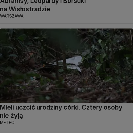
Abramsy, Leopardy i Borsuki
na Wisłostradzie
WARSZAWA
Mieli uczcić urodziny córki. Cztery osoby
nie żyją
METEO