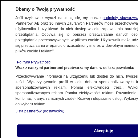
Dbamy o Twoją prywatność
Jeśli użytkownik wyrazi na to zgodę, my, nasze
podmioty stowarzys
Partnerów IAB oraz
30
innych Zaufanych Partnerów może przechowywa
użytkownika i uzyskiwać do nich dostęp w celu zapewnienia bardzi
przeglądania. Odbywa się to poprzez przetwarzanie danych os
przeglądania przechowywanych w plikach cookie. Użytkownik może udzie
ŚWIAT
się przetwarzaniu w oparciu o uzasadniony interes w dowolnym momencie
plików cookie i reklam”.
"Mobilizowanie dzieci to hańba". Nowe
Polityka Prywatności
przepisy czekają na podpis Zełenskiego
Wraz z naszymi partnerami przetwarzamy dane w celu zapewnienia:
Przechowywanie informacji na urządzeniu lub dostęp do nich. Tworzeni
9.10.2024, 14:26
treści. Wykorzystywanie profili w celu doboru spersonalizowanych tr
spersonalizowanych reklam. Pomiar efektywności treści. Wyko
spersonalizowanych reklam. Pomiar efektywności reklam. Rozumienie o
Udostępnij
kombinacji danych z różnych źródeł. Rozwój i ulepszanie usług. Wykor
do wyboru reklam.
Lista partnerów (dostawców)
Akceptuję