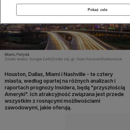
Pokaż cele
Miami, Floryda
Źródło wideo: Google Earth
Źródło zdj. gł.: Sean Pavone/Shutterstock
Houston, Dallas, Miami i Nashville - te cztery
miasta, według opartej na różnych analizach i
raportach prognozy Insidera, będą "przyszłością
Ameryki". Ich atrakcyjność związana jest przede
wszystkim z rosnącymi możliwościami
zawodowymi, jakie oferują.