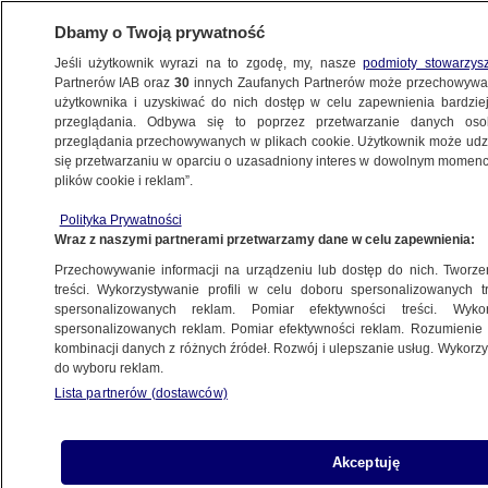
Dbamy o Twoją prywatność
Jeśli użytkownik wyrazi na to zgodę, my, nasze
podmioty stowarzys
Partnerów IAB oraz
30
innych Zaufanych Partnerów może przechowywa
użytkownika i uzyskiwać do nich dostęp w celu zapewnienia bardzi
przeglądania. Odbywa się to poprzez przetwarzanie danych os
przeglądania przechowywanych w plikach cookie. Użytkownik może udzie
ŚWIAT
się przetwarzaniu w oparciu o uzasadniony interes w dowolnym momencie
plików cookie i reklam”.
Miasta, które mają być "przyszłością
Polityka Prywatności
Ameryki". Na liście nie ma Nowego Jorku
Wraz z naszymi partnerami przetwarzamy dane w celu zapewnienia:
czy San Francisco
Przechowywanie informacji na urządzeniu lub dostęp do nich. Tworzeni
treści. Wykorzystywanie profili w celu doboru spersonalizowanych tr
17.11.2023, 10:55
spersonalizowanych reklam. Pomiar efektywności treści. Wyko
spersonalizowanych reklam. Pomiar efektywności reklam. Rozumienie o
kombinacji danych z różnych źródeł. Rozwój i ulepszanie usług. Wykor
Udostępnij
do wyboru reklam.
Lista partnerów (dostawców)
Akceptuję