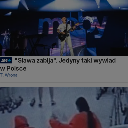
"Sława zabija". Jedyny taki wywiad
w Polsce
T. Wrona