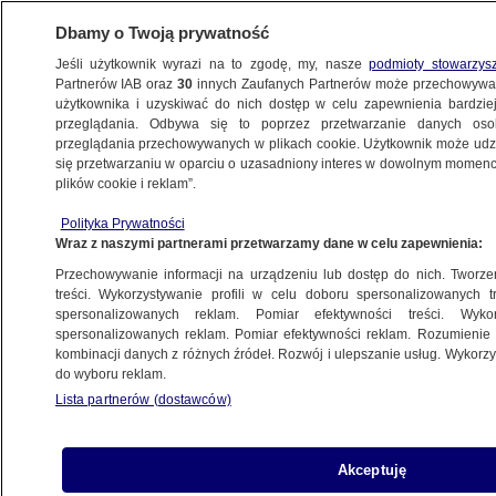
Dbamy o Twoją prywatność
Jeśli użytkownik wyrazi na to zgodę, my, nasze
podmioty stowarzys
Partnerów IAB oraz
30
innych Zaufanych Partnerów może przechowywa
użytkownika i uzyskiwać do nich dostęp w celu zapewnienia bardzi
przeglądania. Odbywa się to poprzez przetwarzanie danych os
przeglądania przechowywanych w plikach cookie. Użytkownik może udzie
ŚWIAT
się przetwarzaniu w oparciu o uzasadniony interes w dowolnym momencie
plików cookie i reklam”.
Zamordowali turystki ze Skandynawii.
Polityka Prywatności
Dostali karę śmierci
Wraz z naszymi partnerami przetwarzamy dane w celu zapewnienia:
Przechowywanie informacji na urządzeniu lub dostęp do nich. Tworzeni
19.07.2019, 07:48
treści. Wykorzystywanie profili w celu doboru spersonalizowanych tr
spersonalizowanych reklam. Pomiar efektywności treści. Wyko
spersonalizowanych reklam. Pomiar efektywności reklam. Rozumienie o
Udostępnij
kombinacji danych z różnych źródeł. Rozwój i ulepszanie usług. Wykor
do wyboru reklam.
Wyroki kary śmierci usłyszało w czwartek w
Lista partnerów (dostawców)
marokańskim sądzie trzech spośród 24
oskarżonych w sprawie zabójstwa dwóch
turystek ze Skandynawii w grudniu 2018 roku.
Akceptuję
Skazani dokonali morderstw w imię tak zwanego