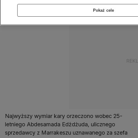
Państwa Islamskiego.
Pokaż cele
Najwyższy wymiar kary orzeczono wobec 25-
letniego Abdesamada Edżdżuda, ulicznego
sprzedawcy z Marrakeszu uznawanego za szefa