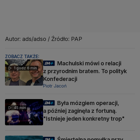
Autor: ads/adso / Źródło: PAP
ZOBACZ TAKŻE:
Machulski mówi o relacji
1 godz 6 min
z przyrodnim bratem. To polityk
Konfederacji
Piotr Jacoń
Była mózgiem operacji,
45 min
a później zaginęła z fortuną.
"Istnieje jeden konkretny trop"
Śmiertelna pomyłka przy