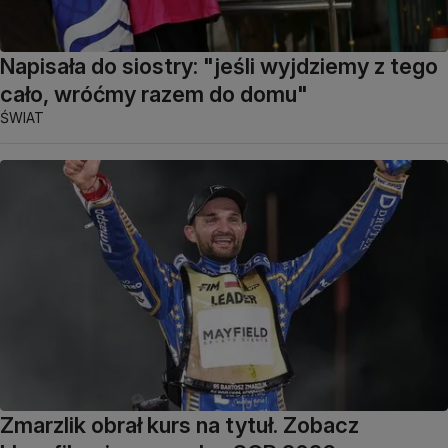
Napisała do siostry: "jeśli wyjdziemy z tego
cało, wróćmy razem do domu"
ŚWIAT
Zmarzlik obrał kurs na tytuł. Zobacz