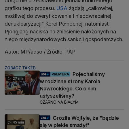
dotąd nie przedstawiono jednak konkretnego
grafiku tego procesu.
USA
żądają „całkowitej,
możliwej do zweryfikowania i nieodwracalnej
denuklearyzacji" Korei Północnej, natomiast
Pjongjang naciska na zniesienie nałożonych na
niego międzynarodowych sankcji gospodarczych.
Autor: MP/adso / Źródło: PAP
ZOBACZ TAKŻE:
Pojechaliśmy
PREMIERA
27 min
w rodzinne strony Karola
Nawrockiego. Co o nim
usłyszeliśmy?
CZARNO NA BIAŁYM
Groziła Wojtyle, że "będzie
45 min
się w piekle smażył"