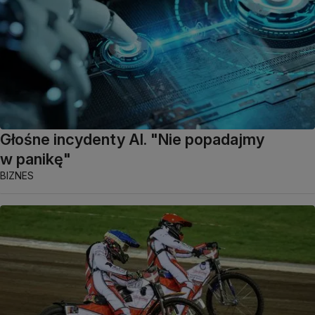
Głośne incydenty AI. "Nie popadajmy
w panikę"
BIZNES