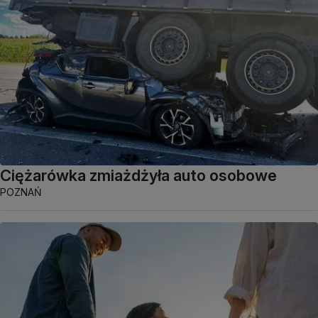
Ciężarówka zmiażdżyła auto osobowe
POZNAŃ