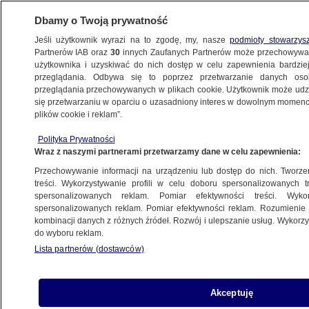
Dbamy o Twoją prywatność
Jeśli użytkownik wyrazi na to zgodę, my, nasze
podmioty stowarzys
Partnerów IAB oraz
30
innych Zaufanych Partnerów może przechowywa
użytkownika i uzyskiwać do nich dostęp w celu zapewnienia bardzi
przeglądania. Odbywa się to poprzez przetwarzanie danych os
przeglądania przechowywanych w plikach cookie. Użytkownik może udzie
ŚWIAT
się przetwarzaniu w oparciu o uzasadniony interes w dowolnym momencie
plików cookie i reklam”.
Kim jest gdzieś w Chinach. Pociąg
Polityka Prywatności
nie może się rozpędzić
Wraz z naszymi partnerami przetwarzamy dane w celu zapewnienia:
Przechowywanie informacji na urządzeniu lub dostęp do nich. Tworzeni
24.02.2019, 06:59
treści. Wykorzystywanie profili w celu doboru spersonalizowanych tr
spersonalizowanych reklam. Pomiar efektywności treści. Wyko
spersonalizowanych reklam. Pomiar efektywności reklam. Rozumienie o
Udostępnij
kombinacji danych z różnych źródeł. Rozwój i ulepszanie usług. Wykor
do wyboru reklam.
Pociąg wiozący przywódcę Korei Północnej Kim
Lista partnerów (dostawców)
Dzong Una, jadącego na spotkanie z
prezydentem USA Donaldem Trumpem w Hanoi,
jest już w Chinach - poinformowała w sobotę
Akceptuję
południowokoreańska agencja Yonhap.