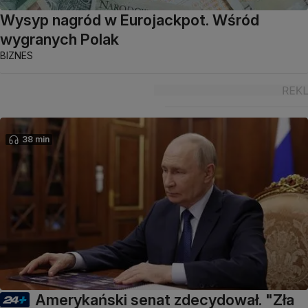
Wysyp nagród w Eurojackpot. Wśród
wygranych Polak
BIZNES
38 min
Amerykański senat zdecydował. "Zła