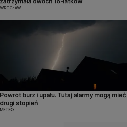
zatrzymała dwóch 16-latków
WROCŁAW
Powrót burz i upału. Tutaj alarmy mogą mieć
drugi stopień
METEO