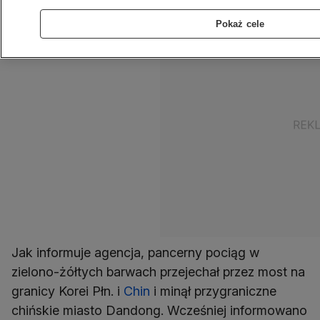
Pokaż cele
Jak informuje agencja, pancerny pociąg w
zielono-żółtych barwach przejechał przez most na
granicy Korei Płn. i
Chin
i minął przygraniczne
chińskie miasto Dandong. Wcześniej informowano