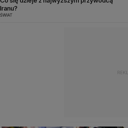
Co się dzieje z najwyższym przywódcą
Iranu?
ŚWIAT