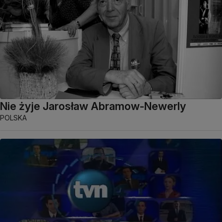
Nie żyje Jarosław Abramow-Newerly
POLSKA