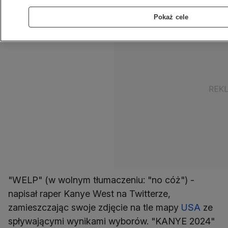
Pokaż cele
"WELP" (w wolnym tłumaczeniu: "no cóż") -
napisał raper Kanye West na Twitterze,
zamieszczając swoje zdjęcie na tle mapy
USA
ze
spływającymi wynikami wyborów. "KANYE 2024"