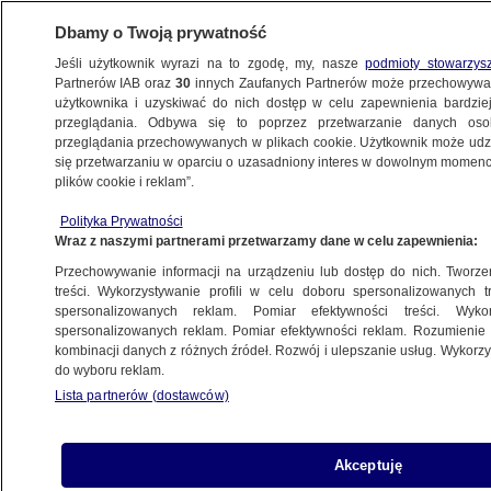
Dbamy o Twoją prywatność
Jeśli użytkownik wyrazi na to zgodę, my, nasze
podmioty stowarzys
Partnerów IAB oraz
30
innych Zaufanych Partnerów może przechowywa
użytkownika i uzyskiwać do nich dostęp w celu zapewnienia bardzi
przeglądania. Odbywa się to poprzez przetwarzanie danych os
przeglądania przechowywanych w plikach cookie. Użytkownik może udzie
ŚWIAT
się przetwarzaniu w oparciu o uzasadniony interes w dowolnym momencie
plików cookie i reklam”.
"Kanye 2024". Raper zaakceptował
Polityka Prywatności
porażkę
Wraz z naszymi partnerami przetwarzamy dane w celu zapewnienia:
Przechowywanie informacji na urządzeniu lub dostęp do nich. Tworzeni
4.11.2020, 09:56
treści. Wykorzystywanie profili w celu doboru spersonalizowanych tr
spersonalizowanych reklam. Pomiar efektywności treści. Wyko
spersonalizowanych reklam. Pomiar efektywności reklam. Rozumienie o
Udostępnij
kombinacji danych z różnych źródeł. Rozwój i ulepszanie usług. Wykor
do wyboru reklam.
Raper Kanye West zakończył w środę po
Lista partnerów (dostawców)
północy swoją kampanię prezydencką. "Kanye
2024" - napisał na Twitterze, sugerując, że
będzie kandydował również w następnych
Akceptuję
wyborach.