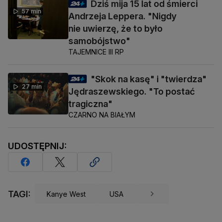
Dziś mija 15 lat od śmierci
57 min
Andrzeja Leppera. "Nigdy
nie uwierzę, że to było
samobójstwo"
TAJEMNICE III RP
"Skok na kasę" i "twierdza"
27 min
Jędraszewskiego. "To postać
tragiczna"
CZARNO NA BIAŁYM
UDOSTĘPNIJ:
TAGI:
Kanye West
USA