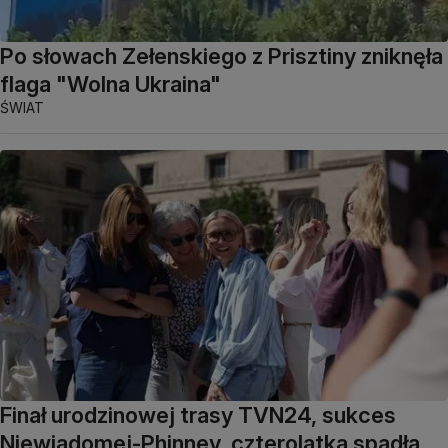
Po słowach Zełenskiego z Prisztiny zniknęła
flaga "Wolna Ukraina"
ŚWIAT
Finał urodzinowej trasy TVN24, sukces
Niewiadomej-Phinney, czterolatka spadła