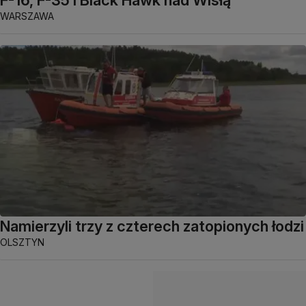
F-16, F-35 i Black Hawk nad Wisłą
WARSZAWA
Namierzyli trzy z czterech zatopionych łodzi
OLSZTYN