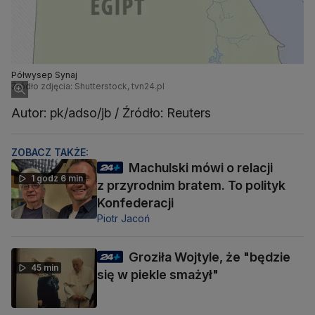
Półwysep Synaj
Źródło zdjęcia: Shutterstock, tvn24.pl
Autor: pk/adso/jb / Źródło: Reuters
ZOBACZ TAKŻE:
Machulski mówi o relacji
1 godz 6 min
z przyrodnim bratem. To polityk
Konfederacji
Piotr Jacoń
Groziła Wojtyle, że "będzie
45 min
się w piekle smażył"