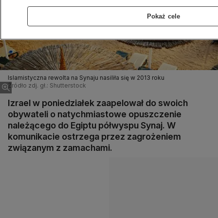
Pokaż cele
Islamistyczna rewolta na Synaju nasiliła się w 2013 roku
Źródło zdj. gł.: Shutterstock
Izrael w poniedziałek zaapelował do swoich
obywateli o natychmiastowe opuszczenie
należącego do Egiptu półwyspu Synaj. W
komunikacie ostrzega przez zagrożeniem
związanym z zamachami.