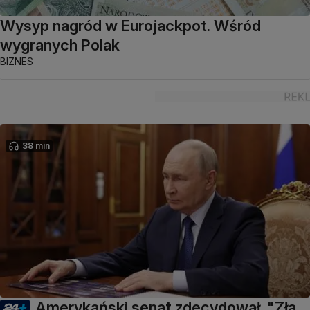
Wysyp nagród w Eurojackpot. Wśród
wygranych Polak
BIZNES
38 min
Amerykański senat zdecydował. "Zła