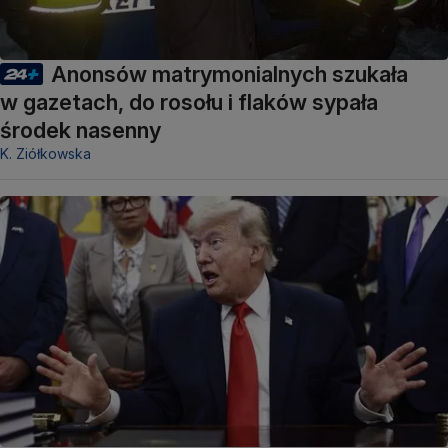
Anonsów matrymonialnych szukała
w gazetach, do rosołu i flaków sypała
środek nasenny
K. Ziółkowska