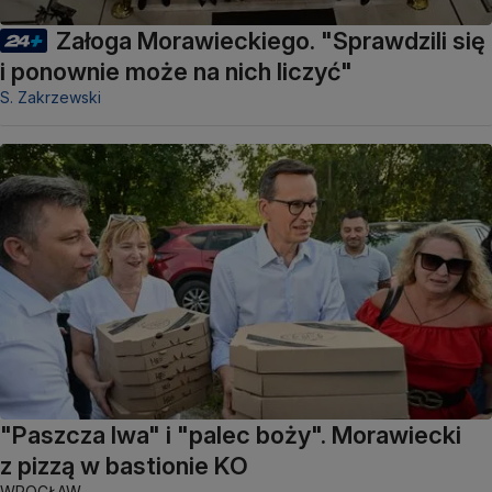
Załoga Morawieckiego. "Sprawdzili się
i ponownie może na nich liczyć"
S. Zakrzewski
"Paszcza lwa" i "palec boży". Morawiecki
z pizzą w bastionie KO
WROCŁAW