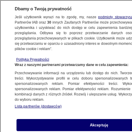
Dbamy o Twoją prywatność
Jeśli użytkownik wyrazi na to zgodę, my, nasze
podmioty stowarzys
Partnerów IAB oraz
30
innych Zaufanych Partnerów może przechowywa
użytkownika i uzyskiwać do nich dostęp w celu zapewnienia bardzi
przeglądania. Odbywa się to poprzez przetwarzanie danych os
przeglądania przechowywanych w plikach cookie. Użytkownik może udzie
ŚWIAT
się przetwarzaniu w oparciu o uzasadniony interes w dowolnym momencie
plików cookie i reklam”.
Francja za wpisaniem do konstytucji prawa
Polityka Prywatności
do aborcji
Wraz z naszymi partnerami przetwarzamy dane w celu zapewnienia:
Przechowywanie informacji na urządzeniu lub dostęp do nich. Tworzeni
4.03.2024, 19:33
treści. Wykorzystywanie profili w celu doboru spersonalizowanych tr
spersonalizowanych reklam. Pomiar efektywności treści. Wyko
spersonalizowanych reklam. Pomiar efektywności reklam. Rozumienie o
Udostępnij
kombinacji danych z różnych źródeł. Rozwój i ulepszanie usług. Wykor
do wyboru reklam.
Kongres Parlamentu Francuskiego zagłosował w
Lista partnerów (dostawców)
poniedziałek za wpisaniem prawa do aborcji do
konstytucji Francji. Na wspólnym posiedzeniu
obu izb francuskiego parlamentu ustawę
Akceptuję
przegłosowano zdecydowaną większością