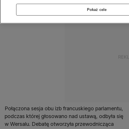
głosów.
Pokaż cele
Połączona sesja obu izb francuskiego parlamentu,
podczas której głosowano nad ustawą, odbyła się
w Wersalu. Debatę otworzyła przewodnicząca