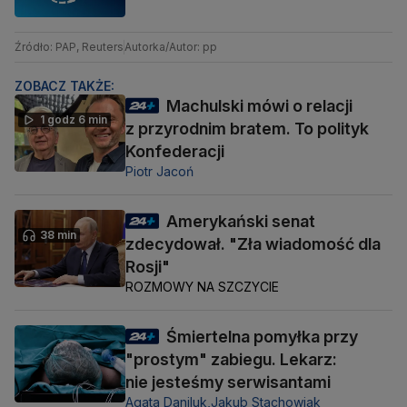
Źródło: PAP, Reuters
Autorka/Autor: pp
ZOBACZ TAKŻE:
Machulski mówi o relacji
1 godz 6 min
z przyrodnim bratem. To polityk
Konfederacji
Piotr Jacoń
Amerykański senat
38 min
zdecydował. "Zła wiadomość dla
Rosji"
ROZMOWY NA SZCZYCIE
Śmiertelna pomyłka przy
"prostym" zabiegu. Lekarz:
nie jesteśmy serwisantami
Agata Daniluk,
Jakub Stachowiak