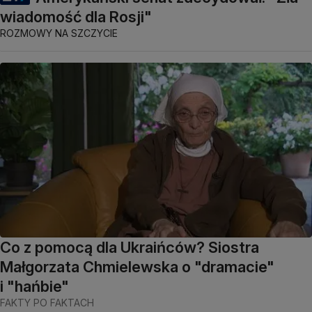
wiadomość dla Rosji"
ROZMOWY NA SZCZYCIE
Co z pomocą dla Ukraińców? Siostra
Małgorzata Chmielewska o "dramacie"
i "hańbie"
FAKTY PO FAKTACH