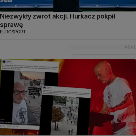
Niezwykły zwrot akcji. Hurkacz pokpił
sprawę
EUROSPORT