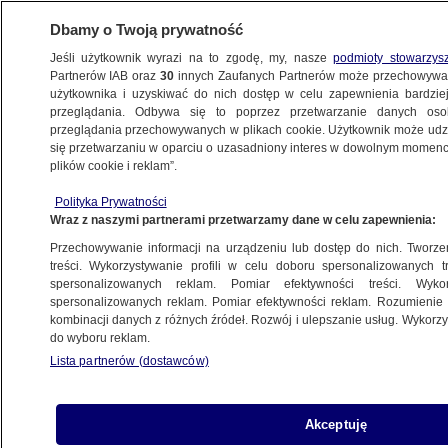
Dbamy o Twoją prywatność
Jeśli użytkownik wyrazi na to zgodę, my, nasze
podmioty stowarzys
Partnerów IAB oraz
30
innych Zaufanych Partnerów może przechowywa
użytkownika i uzyskiwać do nich dostęp w celu zapewnienia bardzi
przeglądania. Odbywa się to poprzez przetwarzanie danych os
przeglądania przechowywanych w plikach cookie. Użytkownik może udzie
ŚWIAT
się przetwarzaniu w oparciu o uzasadniony interes w dowolnym momencie
plików cookie i reklam”.
Eksplozja na Morzu Czarnym. Tankowiec
Polityka Prywatności
trafiony
Wraz z naszymi partnerami przetwarzamy dane w celu zapewnienia:
Przechowywanie informacji na urządzeniu lub dostęp do nich. Tworzeni
26.03.2026, 09:36
treści. Wykorzystywanie profili w celu doboru spersonalizowanych tr
spersonalizowanych reklam. Pomiar efektywności treści. Wyko
spersonalizowanych reklam. Pomiar efektywności reklam. Rozumienie o
Udostępnij
kombinacji danych z różnych źródeł. Rozwój i ulepszanie usług. Wykor
do wyboru reklam.
Lista partnerów (dostawców)
Akceptuję