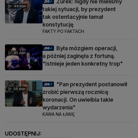
Żurek: nigdy nie mieliśmy
44 min
takiej sytuacji, by prezydent
tak ostentacyjnie łamał
konstytucję
FAKTY PO FAKTACH
Była mózgiem operacji,
45 min
a później zaginęła z fortuną.
"Istnieje jeden konkretny trop"
"Pan prezydent postanowił
55 min
zrobić pierwszą rocznicę
koronacji. On uwielbia takie
wydarzenia"
KAWA NA ŁAWĘ
UDOSTĘPNIJ: