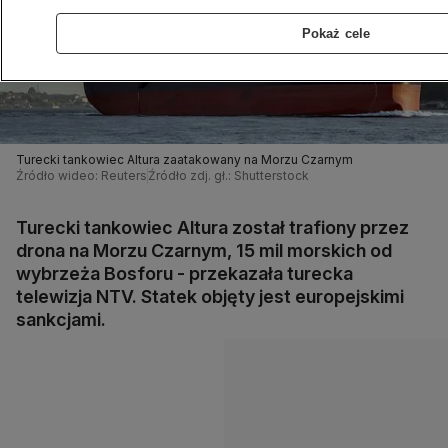
Pokaż cele
Turecki tankowiec Altura zaatakowany na Morzu Czarnym
Źródło wideo: Reuters
Źródło zdj. gł.: Shutterstock
Turecki tankowiec Altura został trafiony przez
drona na Morzu Czarnym, 15 mil morskich od
wybrzeża Bosforu - przekazała turecka
telewizja NTV. Statek objęty jest europejskimi
sankcjami.