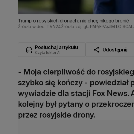
Trump o rosyjskich dronach: nie chcę nikogo bronić
Źródło wideo: TVN24
Źródło zdj. gł.: PAP/EPA/JIM LO SCA
Posłuchaj artykułu
Udostępnij
Czyta lektor AI
- Moja cierpliwość do rosyjski
szybko się kończy - powiedzia
wywiadzie dla stacji Fox News.
kolejny był pytany o przekroczen
przez rosyjskie drony.