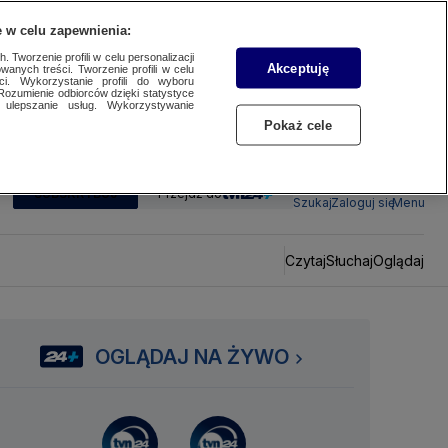
 w celu zapewnienia:
 Tworzenie profili w celu personalizacji
Akceptuję
wanych treści. Tworzenie profili w celu
ci. Wykorzystanie profili do wyboru
Rozumienie odbiorców dzięki statystyce
ulepszanie usług. Wykorzystywanie
Pokaż cele
SUBSKRYBUJ
Przejdź do
Szukaj
Zaloguj się
Menu
Czytaj
Słuchaj
Oglądaj
OGLĄDAJ NA ŻYWO