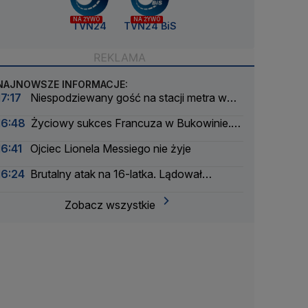
NA ŻYWO
NA ŻYWO
TVN24
TVN24 BiS
NAJNOWSZE INFORMACJE:
17:17
Niespodziewany gość na stacji metra w
Budapeszcie
16:48
Życiowy sukces Francuza w Bukowinie.
Jest nowy lider Tour de Pologne
16:41
Ojciec Lionela Messiego nie żyje
16:24
Brutalny atak na 16-latka. Lądował
śmigłowiec LPR
Zobacz wszystkie