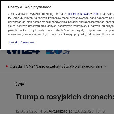
Dbamy o Twoją prywatność
Jeśli użytkownik wyrazi na to zgodę, my, nasze
podmioty stowarzyszone
i naszych
IAB oraz
30
innych Zaufanych Partnerów może przechowywać dane osobowe na ur
uzyskiwać do nich dostęp w celu zapewnienia bardziej spersonalizowanego sposo
się to poprzez przetwarzanie danych osobowych zebranych z danych przegląd
plikach cookie. Użytkownik może udzielić/wycofać zgodę i sprzeciwić się pr
uzasadniony interes w dowolnym momencie, klikając przycisk „Ustawienia plików cook
Polityka Prywatności
Oglądaj TVN24
Najnowsze
Fakty
Świat
Polska
Regionalne
ŚWIAT
Trump o rosyjskich dronach:
12.09.2025, 14:56
Aktualizacja:
12.09.2025, 15:19