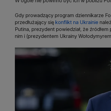
W ogóle nie powinno być ich w pobliżu Pol
Gdy prowadzący program dziennikarze Fo
przedłużający się
konflikt na Ukrainie
należ
Putina, prezydent powiedział, że źródłem
nim i (prezydentem Ukrainy Wołodymyrem