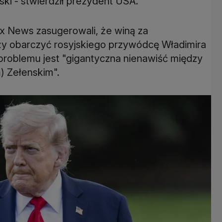
ski - stwierdził prezydent USA.
x News zasugerowali, że winą za
y obarczyć rosyjskiego przywódcę Władimira
 problemu jest "gigantyczna nienawiść między
) Zełenskim".