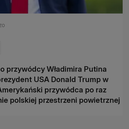
LZO
ego przywódcy Władimira Putina
ł prezydent USA Donald Trump w
 Amerykański przywódca po raz
ie polskiej przestrzeni powietrznej