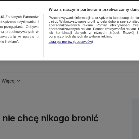
Wraz z naszymi partnerami przetwarzamy dane
161
Zaufanych Partnerów
Przechowywanie informacji na urządzeniu lub dostęp do nich.
treści. Wykorzystywanie profili w celu doboru spersonalizo
ządzeniu użytkownika i
spersonalizowanych reklam. Pomiar efektywności treś
bu przeglądania. Odbywa
spersonalizowanych reklam. Pomiar efektywności reklam. 
ania przechowywanych w
lub kombinacji danych z różnych źródeł. Rozwój i 
ograniczonych danych do wyboru reklam.
zetwarzaniu w oparciu o
ie i reklam”.
Lista partnerów (dostawców)
Więcej
 nie chcę nikogo bronić