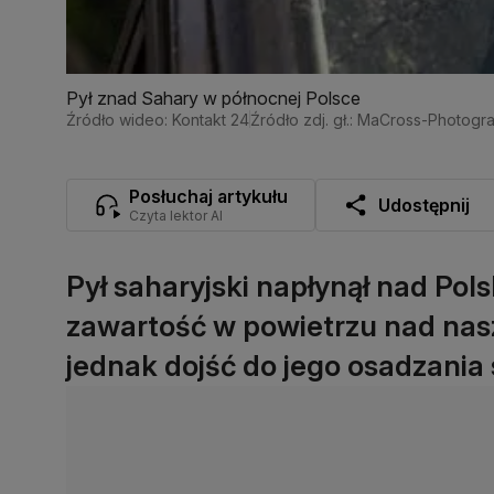
Pył znad Sahary w północnej Polsce
Źródło wideo: Kontakt 24
Źródło zdj. gł.: MaCross-Photogr
Posłuchaj artykułu
Udostępnij
Czyta lektor AI
Pył saharyjski napłynął nad Pol
zawartość w powietrzu nad na
jednak dojść do jego osadzania 