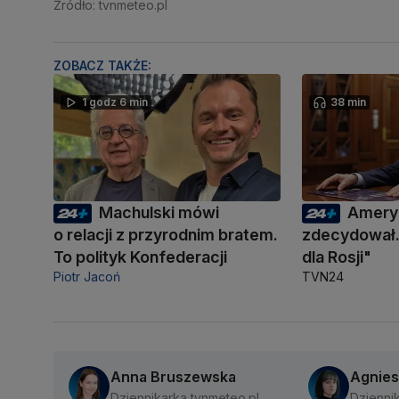
Źródło: tvnmeteo.pl
ZOBACZ TAKŻE:
1 godz 6 min
38 min
Machulski mówi
Amery
o relacji z przyrodnim bratem.
zdecydował.
To polityk Konfederacji
dla Rosji"
Piotr Jacoń
TVN24
Anna Bruszewska
Agnies
Dziennikarka tvnmeteo.pl
Dzienni