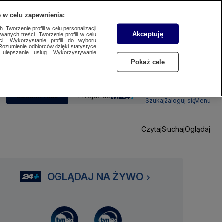
 w celu zapewnienia:
 Tworzenie profili w celu personalizacji
Akceptuję
wanych treści. Tworzenie profili w celu
ci. Wykorzystanie profili do wyboru
Rozumienie odbiorców dzięki statystyce
ulepszanie usług. Wykorzystywanie
Pokaż cele
SUBSKRYBUJ
Przejdź do
Szukaj
Zaloguj się
Menu
Czytaj
Słuchaj
Oglądaj
OGLĄDAJ NA ŻYWO