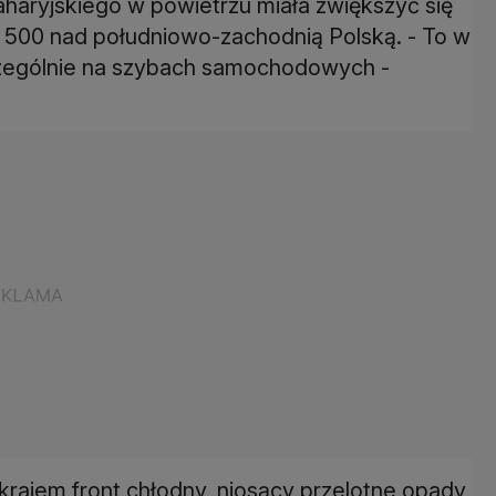
aharyjskiego w powietrzu miała zwiększyć się
o 500 nad południowo-zachodnią Polską. - To w
czególnie na szybach samochodowych -
krajem front chłodny, niosący przelotne opady