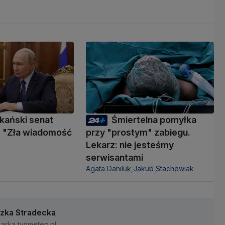
kański senat
Śmiertelna pomyłka
 "Zła wiadomość
przy "prostym" zabiegu.
Lekarz: nie jesteśmy
serwisantami
Agata Daniluk,
Jakub Stachowiak
zka Stradecka
karka tvnmeteo.pl