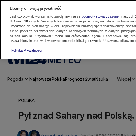
Dbamy o Twoją prywatność
Jeśli użytkownik wyrazi na to zgodę, my, nasze
podmioty stowarzyszone
i naszych
IAB oraz
30
innych Zaufanych Partnerów może przechowywać dane osobowe na ur
uzyskiwać do nich dostęp w celu zapewnienia bardziej spersonalizowanego sposo
się to poprzez przetwarzanie danych osobowych zebranych z danych przegląd
plikach cookie. Użytkownik może udzielić/wycofać zgodę i sprzeciwić się pr
uzasadniony interes w dowolnym momencie, klikając przycisk „Ustawienia plików cook
Polityka Prywatności
METEO
Pogoda
Najnowsze
Polska
Prognoza
Świat
Nauka
Więcej
POLSKA
Pył znad Sahary nad Polską.
Zespół autorek
26.05.2026, 21:24
Aktuali
|