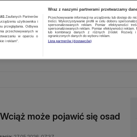
Wraz z naszymi partnerami przetwarzamy dane
161
Zaufanych Partnerów
Przechowywanie informacji na urządzeniu lub dostęp do nich.
treści. Wykorzystywanie profili w celu doboru spersonalizo
ządzeniu użytkownika i
spersonalizowanych reklam. Pomiar efektywności treś
bu przeglądania. Odbywa
spersonalizowanych reklam. Pomiar efektywności reklam. 
ania przechowywanych w
lub kombinacji danych z różnych źródeł. Rozwój i 
ograniczonych danych do wyboru reklam.
zetwarzaniu w oparciu o
ie i reklam”.
Lista partnerów (dostawców)
 Wciąż może pojawić się osad
zacja:
27.05.2026, 07:37