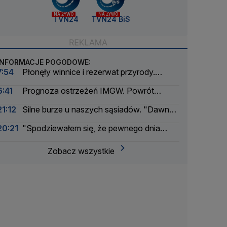
NA ŻYWO
NA ŻYWO
TVN24
TVN24 BiS
INFORMACJE POGODOWE:
7:54
Płonęły winnice i rezerwat przyrody.
Wstrzymano ruch na autostradzie
6:41
Prognoza ostrzeżeń IMGW. Powrót
skwaru na horyzoncie
21:12
Silne burze u naszych sąsiadów. "Dawno
nie było tak intensywnego okresu"
20:21
"Spodziewałem się, że pewnego dnia
nadejdzie nasza kolej"
Zobacz wszystkie