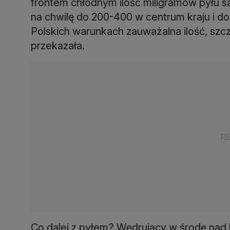
frontem chłodnym ilość miligramów pyłu s
na chwilę do 200-400 w centrum kraju i d
Polskich warunkach zauważalna ilość, sz
przekazała.
Co dalej z pyłem? Wędrujący w środę nad 