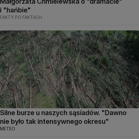
Małgorzata Chmielewska o "dramacie"
i "hańbie"
FAKTY PO FAKTACH
Silne burze u naszych sąsiadów. "Dawno
nie było tak intensywnego okresu"
METEO