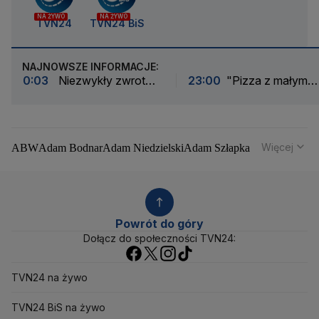
NA ŻYWO
NA ŻYWO
TVN24
TVN24 BiS
NAJNOWSZE INFORMACJE:
0:03
Niezwykły zwrot
23:00
"Pizza z małym
akcji. Hurkacz pokpił
skwarkiem"
sprawę
Więcej
ABW
Adam Bodnar
Adam Niedzielski
Adam Szłapka
Administracja Donalda Trumpa
Agencja Bezpieczeństwa Wewnętrznego
Agrounia
Alaksandr Łukaszenka
Aleksander Kwaśniewski
Aleksandra Dulkiewicz
Alert RCB
Powrót do góry
Ambasada USA w Polsce
Andrzej Duda
Białoruś
Dołącz do społeczności TVN24:
Bitcoin
Biuro Bezpieczeństwa Narodowego
Bliski Wschód
Bomba atomowa
Borys Budka
TVN24 na żywo
Bruksela
CBŚP
CBA
Ceny paliw
Ceny żywności
Ceny prądu
Ceny mieszkań
Chiny
Choroby zakaźne
TVN24 BiS na żywo
CIA
COVID-19
Cyberbezpieczeństwo