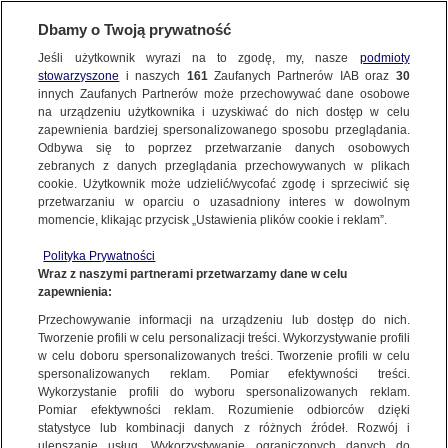
Dbamy o Twoją prywatność
SUBSKRYBUJ
Jeśli użytkownik wyrazi na to zgodę, my, nasze
podmioty
stowarzyszone
i naszych
161
Zaufanych Partnerów IAB oraz
30
ŚWIAT
innych Zaufanych Partnerów może przechowywać dane osobowe
na urządzeniu użytkownika i uzyskiwać do nich dostęp w celu
Egzekucja "Kuby Rozpruwacza" z Baiyin.
zapewnienia bardziej spersonalizowanego sposobu przeglądania.
14 lat gwałcił i mordował kobiety
Odbywa się to poprzez przetwarzanie danych osobowych
zebranych z danych przeglądania przechowywanych w plikach
cookie. Użytkownik może udzielić/wycofać zgodę i sprzeciwić się
3.01.2019, 17:00
przetwarzaniu w oparciu o uzasadniony interes w dowolnym
momencie, klikając przycisk „Ustawienia plików cookie i reklam”.
Udostępnij
Polityka Prywatności
Wraz z naszymi partnerami przetwarzamy dane w celu
zapewnienia:
Przechowywanie informacji na urządzeniu lub dostęp do nich.
Tworzenie profili w celu personalizacji treści. Wykorzystywanie profili
w celu doboru spersonalizowanych treści. Tworzenie profili w celu
spersonalizowanych reklam. Pomiar efektywności treści.
Wykorzystanie profili do wyboru spersonalizowanych reklam.
Pomiar efektywności reklam. Rozumienie odbiorców dzięki
statystyce lub kombinacji danych z różnych źródeł. Rozwój i
ulepszanie usług. Wykorzystywanie ograniczonych danych do