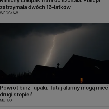
Raniony chłopak trafił do szpitala. Policja
zatrzymała dwóch 16-latków
WROCŁAW
Powrót burz i upału. Tutaj alarmy mogą mieć
drugi stopień
METEO