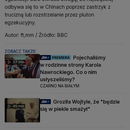
odbywa się to w Chinach poprzez zastrzyk z
trucizną lub rozstrzelanie przez pluton
egzekucyjny.
Autor: ft,mm / Źródło: BBC
ZOBACZ TAKŻE:
Pojechaliśmy
PREMIERA
27 min
w rodzinne strony Karola
Nawrockiego. Co o nim
usłyszeliśmy?
CZARNO NA BIAŁYM
Groziła Wojtyle, że "będzie
45 min
się w piekle smażył"