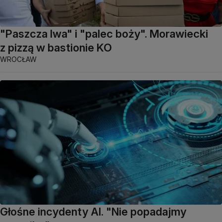
"Paszcza lwa" i "palec boży". Morawiecki
z pizzą w bastionie KO
WROCŁAW
Głośne incydenty AI. "Nie popadajmy