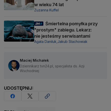
w wieku 74 lat
Zuzanna Kuffel
Śmiertelna pomyłka przy
"prostym" zabiegu. Lekarz:
nie jesteśmy serwisantami
Agata Daniluk,
Jakub Stachowiak
Maciej Michałek
Dziennikarz tvn24.pl, specjalista ds. Azji
Wschodniej
UDOSTĘPNIJ: