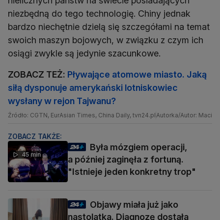
nielicznych państw na świecie posiadających
niezbędną do tego technologię. Chiny jednak
bardzo niechętnie dzielą się szczegółami na temat
swoich maszyn bojowych, w związku z czym ich
osiągi zwykle są jedynie szacunkowe.
ZOBACZ TEŻ:
Pływające atomowe miasto. Jaką
siłą dysponuje amerykański lotniskowiec
wysłany w rejon Tajwanu?
Źródło: CGTN, EurAsian Times, China Daily, tvn24.pl
Autorka/Autor: Maciej
ZOBACZ TAKŻE:
Była mózgiem operacji,
45 min
a później zaginęła z fortuną.
"Istnieje jeden konkretny trop"
Objawy miała już jako
nastolatka. Diagnozę dostała