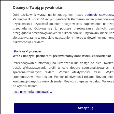
Dbamy o Twoją prywatność
Jeśli użytkownik wyrazi na to zgodę, my, nasze
podmioty stowarzys
Partnerów IAB oraz
30
innych Zaufanych Partnerów może przechowywa
użytkownika i uzyskiwać do nich dostęp w celu zapewnienia bardzi
przeglądania. Odbywa się to poprzez przetwarzanie danych os
przeglądania przechowywanych w plikach cookie. Użytkownik może udzie
ŚWIAT
się przetwarzaniu w oparciu o uzasadniony interes w dowolnym momencie
plików cookie i reklam”.
Chiny pokazały latającą cysternę, która ma
Polityka Prywatności
umożliwić sięgnięcie baz USA. "Teraz
Wraz z naszymi partnerami przetwarzamy dane w celu zapewnienia:
mogą dotrzeć wszędzie"
Przechowywanie informacji na urządzeniu lub dostęp do nich. Tworzeni
treści. Wykorzystywanie profili w celu doboru spersonalizowanych tr
spersonalizowanych reklam. Pomiar efektywności treści. Wyko
Maciej Michałek
spersonalizowanych reklam. Pomiar efektywności reklam. Rozumienie o
26.08.2022, 12:00
kombinacji danych z różnych źródeł. Rozwój i ulepszanie usług. Wykor
do wyboru reklam.
Lista partnerów (dostawców)
Udostępnij
Chińskie siły powietrzne po raz pierwszy
Akceptuję
pokazały powietrzne tankowanie z użyciem