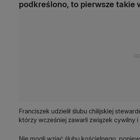
podkreślono, to pierwsze takie 
Franciszek udzielił ślubu chilijskiej stewar
którzy wcześniej zawarli związek cywilny i
Nie mogli wziąć ślubu kościelnego, ponieważ