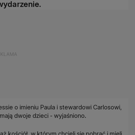
wydarzenie.
dessie o imieniu Paula i stewardowi Carlosowi,
 mają dwoje dzieci - wyjaśniono.
 kościół, w którym chcieli się pobrać i mieli