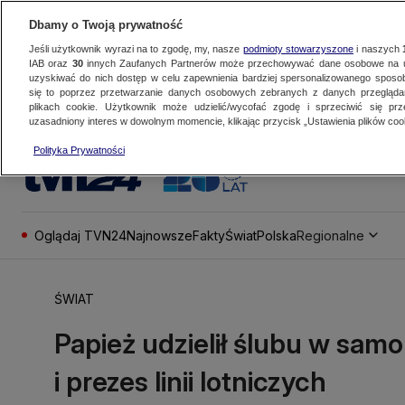
Dbamy o Twoją prywatność
Jeśli użytkownik wyrazi na to zgodę, my, nasze
podmioty stowarzyszone
i naszych
IAB oraz
30
innych Zaufanych Partnerów może przechowywać dane osobowe na ur
uzyskiwać do nich dostęp w celu zapewnienia bardziej spersonalizowanego sposo
się to poprzez przetwarzanie danych osobowych zebranych z danych przegląd
plikach cookie. Użytkownik może udzielić/wycofać zgodę i sprzeciwić się pr
uzasadniony interes w dowolnym momencie, klikając przycisk „Ustawienia plików cook
Polityka Prywatności
Oglądaj TVN24
Najnowsze
Fakty
Świat
Polska
Regionalne
ŚWIAT
Papież udzielił ślubu w samo
i prezes linii lotniczych