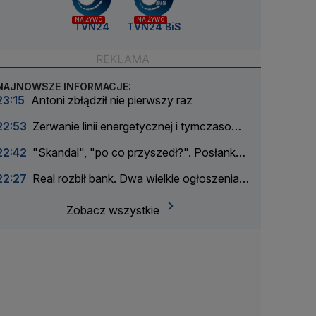
NA ŻYWO
NA ŻYWO
TVN24
TVN24 BiS
NAJNOWSZE INFORMACJE:
23:15
Antoni zbłądził nie pierwszy raz
22:53
Zerwanie linii energetycznej i tymczasowa
awaria prądu. Incydent bada Żandarmeria
22:42
"Skandal", "po co przyszedł?". Posłanka
Wojskowa
PiS krytykuje Morawieckiego i publikuje nagranie
22:27
Real rozbił bank. Dwa wielkie ogłoszenia
w jeden dzień
Zobacz wszystkie