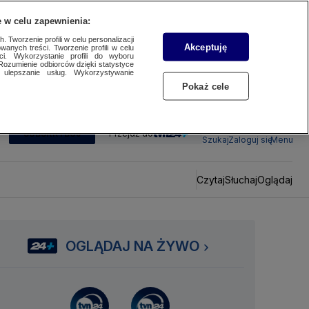
 w celu zapewnienia:
 Tworzenie profili w celu personalizacji
Akceptuję
wanych treści. Tworzenie profili w celu
ci. Wykorzystanie profili do wyboru
Rozumienie odbiorców dzięki statystyce
ulepszanie usług. Wykorzystywanie
Pokaż cele
SUBSKRYBUJ
Przejdź do
Szukaj
Zaloguj się
Menu
Czytaj
Słuchaj
Oglądaj
OGLĄDAJ NA ŻYWO