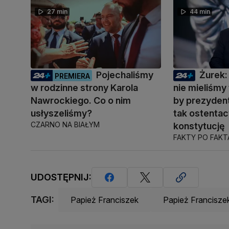
27 min
44 min
Pojechaliśmy
Żurek:
PREMIERA
w rodzinne strony Karola
nie mieliśmy 
Nawrockiego. Co o nim
by prezyden
usłyszeliśmy?
tak ostentac
CZARNO NA BIAŁYM
konstytucję
FAKTY PO FAK
UDOSTĘPNIJ:
TAGI:
Papież Franciszek
Papież Francisze