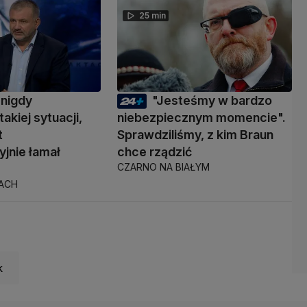
25 min
 nigdy
"Jesteśmy w bardzo
takiej sytuacji,
niebezpiecznym momencie".
t
Sprawdziliśmy, z kim Braun
yjnie łamał
chce rządzić
CZARNO NA BIAŁYM
TACH
k