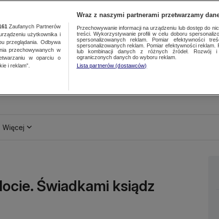
Wraz z naszymi partnerami przetwarzamy dane
161
Zaufanych Partnerów
Przechowywanie informacji na urządzeniu lub dostęp do nich.
treści. Wykorzystywanie profili w celu doboru spersonalizo
ządzeniu użytkownika i
spersonalizowanych reklam. Pomiar efektywności treś
bu przeglądania. Odbywa
spersonalizowanych reklam. Pomiar efektywności reklam. 
ania przechowywanych w
lub kombinacji danych z różnych źródeł. Rozwój i 
ograniczonych danych do wyboru reklam.
zetwarzaniu w oparciu o
ie i reklam”.
Lista partnerów (dostawców)
Więcej
locie. Świadkami ksiądz