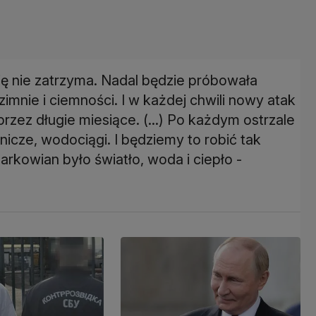
ię nie zatrzyma. Nadal będzie próbowała
zimnie i ciemności. I w każdej chwili nowy atak
zez długie miesiące. (...) Po każdym ostrzale
icze, wodociągi. I będziemy to robić tak
arkowian było światło, woda i ciepło -