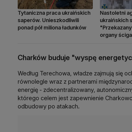
Tytaniczna praca ukraińskich
Nastoletni a
saperów. Unieszkodliwili
ukraińskich 
ponad pół miliona ładunków
"Przekazany 
organy ściga
Charków buduje "wyspę energetyc
Według Terechowa, władze zajmują się oc
równolegle wraz z partnerami międzynar
energię - zdecentralizowany, autonomiczny
którego celem jest zapewnienie Charkowowi
odbudowy po atakach.