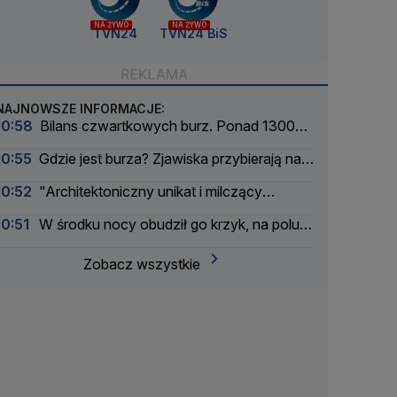
NA ŻYWO
NA ŻYWO
TVN24
TVN24 BiS
NAJNOWSZE INFORMACJE:
10:58
Bilans czwartkowych burz. Ponad 1300
interwencji
10:55
Gdzie jest burza? Zjawiska przybierają na
ile
10:52
"Architektoniczny unikat i milczący
świadek dramatycznych wydarzeń"
10:51
W środku nocy obudził go krzyk, na polu
znaleźli ciało kobiety
Zobacz wszystkie