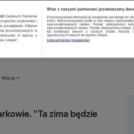
Wraz z naszymi partnerami przetwarzamy dane
161
Zaufanych Partnerów
Przechowywanie informacji na urządzeniu lub dostęp do nich.
treści. Wykorzystywanie profili w celu doboru spersonalizo
ządzeniu użytkownika i
spersonalizowanych reklam. Pomiar efektywności treś
bu przeglądania. Odbywa
spersonalizowanych reklam. Pomiar efektywności reklam. 
ania przechowywanych w
lub kombinacji danych z różnych źródeł. Rozwój i 
ograniczonych danych do wyboru reklam.
zetwarzaniu w oparciu o
ie i reklam”.
Lista partnerów (dostawców)
Więcej
rkowie. "Ta zima będzie