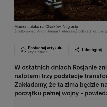
Moment ataku na Charków. Nagranie
Źródło wideo: Andrij Jermak/Telegram
Źródło zdj. gł.: Sie
Posłuchaj artykułu
Udostępnij
Czyta lektor AI
W ostatnich dniach Rosjanie zn
nalotami trzy podstacje transf
Zakładamy, że ta zima będzie n
początku pełnej wojny - powiedz