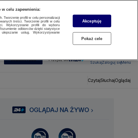
 w celu zapewnienia:
 Tworzenie profili w celu personalizacji
Akceptuję
wanych treści. Tworzenie profili w celu
ci. Wykorzystanie profili do wyboru
Rozumienie odbiorców dzięki statystyce
ulepszanie usług. Wykorzystywanie
Pokaż cele
SUBSKRYBUJ
Przejdź do
Szukaj
Zaloguj się
Menu
Czytaj
Słuchaj
Oglądaj
OGLĄDAJ NA ŻYWO