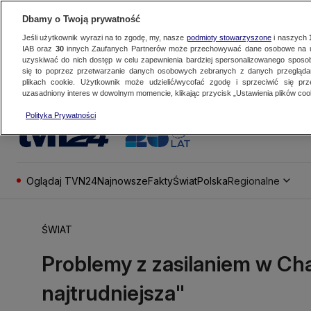
Dbamy o Twoją prywatność
Jeśli użytkownik wyrazi na to zgodę, my, nasze
podmioty stowarzyszone
i naszych
IAB oraz
30
innych Zaufanych Partnerów może przechowywać dane osobowe na ur
uzyskiwać do nich dostęp w celu zapewnienia bardziej spersonalizowanego sposo
się to poprzez przetwarzanie danych osobowych zebranych z danych przegląd
plikach cookie. Użytkownik może udzielić/wycofać zgodę i sprzeciwić się pr
uzasadniony interes w dowolnym momencie, klikając przycisk „Ustawienia plików cook
Polityka Prywatności
Oglądaj TVN24
Najnowsze
Fakty
Świat
Polska
Regionalne
ŚWIAT
Problemy z zasilaniem w Cha
najtrudniejsza"