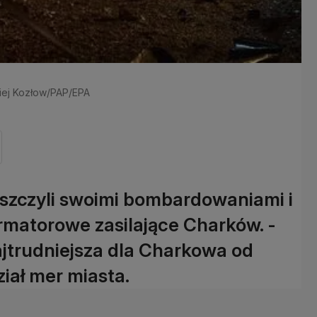
rgiej Kozłow/PAP/EPA
iszczyli swoimi bombardowaniami i
ormatorowe zasilające Charków. -
ajtrudniejsza dla Charkowa od
iał mer miasta.