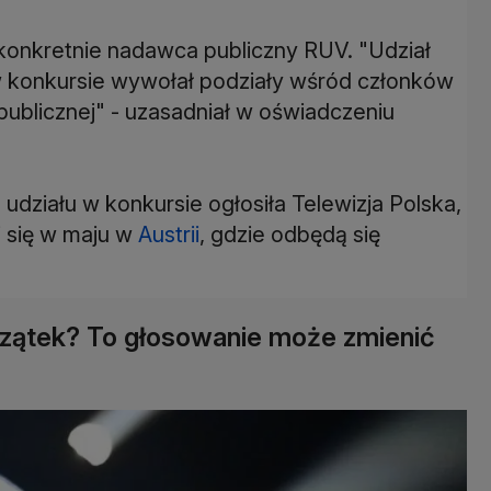
a konkretnie nadawca publiczny RUV. "Udział
w konkursie wywołał podziały wśród członków
publicznej" - uzasadniał w oświadczeniu
działu w konkursie ogłosiła Telewizja Polska,
i się w maju w
Austrii
, gdzie odbędą się
ątek? To głosowanie może zmienić