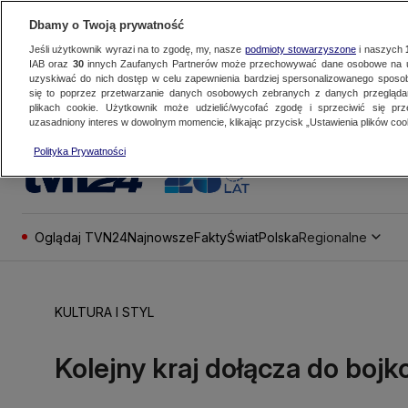
Dbamy o Twoją prywatność
Jeśli użytkownik wyrazi na to zgodę, my, nasze
podmioty stowarzyszone
i naszych
IAB oraz
30
innych Zaufanych Partnerów może przechowywać dane osobowe na ur
uzyskiwać do nich dostęp w celu zapewnienia bardziej spersonalizowanego sposo
się to poprzez przetwarzanie danych osobowych zebranych z danych przegląd
plikach cookie. Użytkownik może udzielić/wycofać zgodę i sprzeciwić się pr
uzasadniony interes w dowolnym momencie, klikając przycisk „Ustawienia plików cook
Polityka Prywatności
Oglądaj TVN24
Najnowsze
Fakty
Świat
Polska
Regionalne
KULTURA I STYL
Kolejny kraj dołącza do bojk