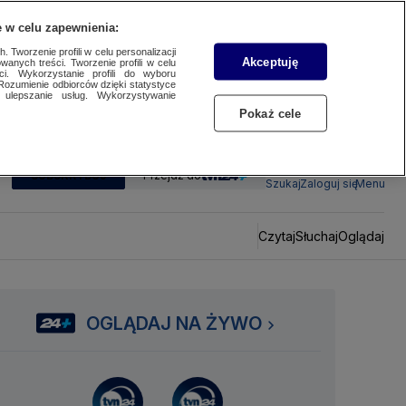
 w celu zapewnienia:
 Tworzenie profili w celu personalizacji
Akceptuję
wanych treści. Tworzenie profili w celu
ci. Wykorzystanie profili do wyboru
Rozumienie odbiorców dzięki statystyce
ulepszanie usług. Wykorzystywanie
Pokaż cele
SUBSKRYBUJ
Przejdź do
Szukaj
Zaloguj się
Menu
Czytaj
Słuchaj
Oglądaj
OGLĄDAJ NA ŻYWO