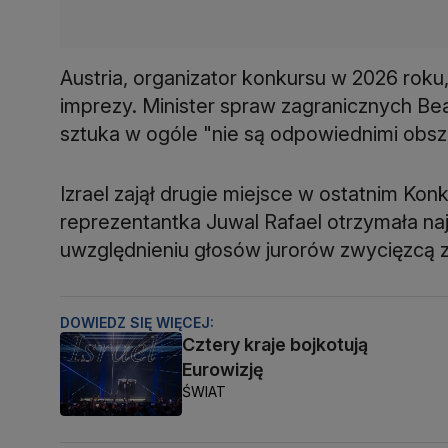
Austria, organizator konkursu w 2026 roku
imprezy. Minister spraw zagranicznych Beate
sztuka w ogóle "nie są odpowiednimi obsza
Izrael zajął drugie miejsce w ostatnim Konk
reprezentantka Juwal Rafael otrzymała naj
uwzględnieniu głosów jurorów zwycięzcą zo
DOWIEDZ SIĘ WIĘCEJ:
Cztery kraje bojkotują
Eurowizję
ŚWIAT