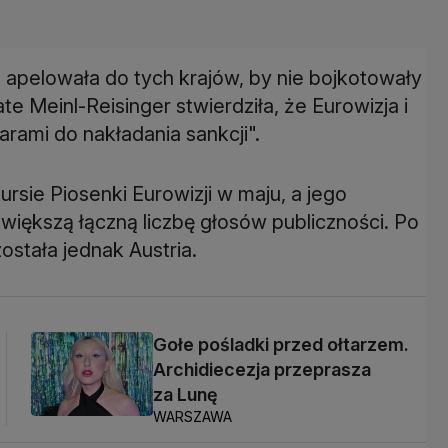
, apelowała do tych krajów, by nie bojkotowały
 Meinl-Reisinger stwierdziła, że ​​Eurowizja i
rami do nakładania sankcji".
ursie Piosenki Eurowizji w maju, a jego
większą łączną liczbę głosów publiczności. Po
stała jednak Austria.
Gołe pośladki przed ołtarzem.
Archidiecezja przeprasza
za Lunę
WARSZAWA