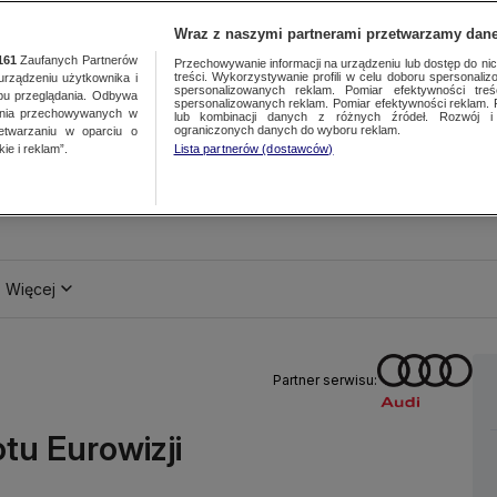
Wraz z naszymi partnerami przetwarzamy dane
161
Zaufanych Partnerów
Przechowywanie informacji na urządzeniu lub dostęp do nich.
treści. Wykorzystywanie profili w celu doboru spersonalizo
ządzeniu użytkownika i
spersonalizowanych reklam. Pomiar efektywności treś
bu przeglądania. Odbywa
spersonalizowanych reklam. Pomiar efektywności reklam. 
ania przechowywanych w
lub kombinacji danych z różnych źródeł. Rozwój i 
ograniczonych danych do wyboru reklam.
zetwarzaniu w oparciu o
ie i reklam”.
Lista partnerów (dostawców)
Więcej
Partner serwisu:
otu Eurowizji