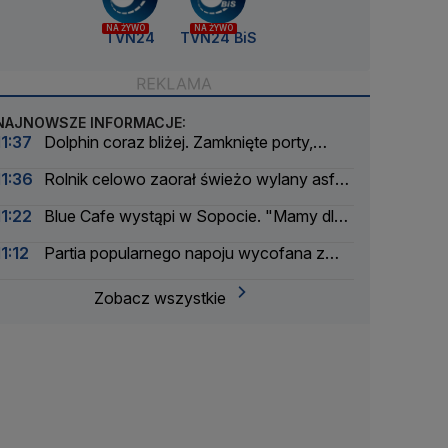
NA ŻYWO
NA ŻYWO
TVN24
TVN24 BiS
NAJNOWSZE INFORMACJE:
11:37
Dolphin coraz bliżej. Zamknięte porty,
odwołane loty
11:36
Rolnik celowo zaorał świeżo wylany asfalt
na drodze
11:22
Blue Cafe wystąpi w Sopocie. "Mamy dla
was niespodziankę"
11:12
Partia popularnego napoju wycofana z
obrotu
Zobacz wszystkie