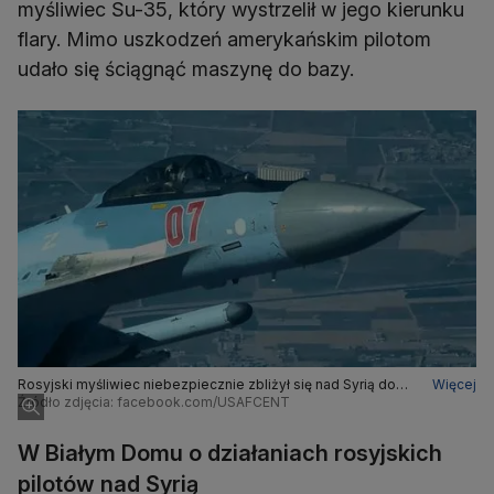
myśliwiec Su-35, który wystrzelił w jego kierunku
flary. Mimo uszkodzeń amerykańskim pilotom
udało się ściągnąć maszynę do bazy.
Rosyjski myśliwiec niebezpiecznie zbliżył się nad Syrią do
Więcej
amerykańskiego drona. Zdjęcie udostępnione we wtorek 25
Źródło zdjęcia: facebook.com/USAFCENT
lipca
W Białym Domu o działaniach rosyjskich
pilotów nad Syrią