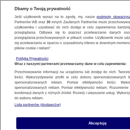
Dbamy o Twoją prywatność
Jeśli użytkownik wyrazi na to zgodę, my, nasze
podmioty stowarzys
Partnerów IAB oraz
30
innych Zaufanych Partnerów może przechowywa
użytkownika i uzyskiwać do nich dostęp w celu zapewnienia bardzi
przeglądania. Odbywa się to poprzez przetwarzanie danych os
przeglądania przechowywanych w plikach cookie. Użytkownik może udzie
ŚWIAT
się przetwarzaniu w oparciu o uzasadniony interes w dowolnym momencie
plików cookie i reklam”.
"Przeleciał niebezpiecznie blisko".
Polityka Prywatności
Amerykanie informują o kolejnym
Wraz z naszymi partnerami przetwarzamy dane w celu zapewnienia:
incydencie
Przechowywanie informacji na urządzeniu lub dostęp do nich. Tworzeni
treści. Wykorzystywanie profili w celu doboru spersonalizowanych tr
27.07.2023, 12:14
spersonalizowanych reklam. Pomiar efektywności treści. Wyko
spersonalizowanych reklam. Pomiar efektywności reklam. Rozumienie o
kombinacji danych z różnych źródeł. Rozwój i ulepszanie usług. Wykor
Udostępnij
do wyboru reklam.
Lista partnerów (dostawców)
Akceptuję