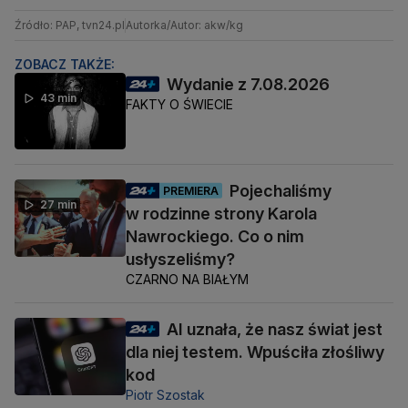
Źródło: PAP, tvn24.pl
Autorka/Autor: akw/kg
ZOBACZ TAKŻE:
Wydanie z 7.08.2026
43 min
FAKTY O ŚWIECIE
Pojechaliśmy
PREMIERA
27 min
w rodzinne strony Karola
Nawrockiego. Co o nim
usłyszeliśmy?
CZARNO NA BIAŁYM
AI uznała, że nasz świat jest
dla niej testem. Wpuściła złośliwy
kod
Piotr Szostak