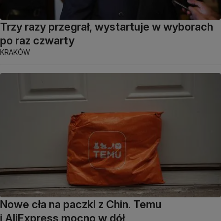
Trzy razy przegrał, wystartuje w wyborach
po raz czwarty
KRAKÓW
Nowe cła na paczki z Chin. Temu
i AliExpress mocno w dół