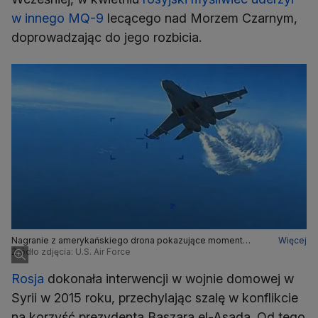
w innego MQ-9
lecącego nad Morzem Czarnym,
doprowadzając do jego rozbicia.
Nagranie z amerykańskiego drona pokazujące moment
Więcej
uderzenia rosyjskiego myśliwca w amerykański dron MQ-9
Źródło zdjęcia: U.S. Air Force
Reaper
Rosja
dokonała interwencji w wojnie domowej w
Syrii w 2015 roku, przechylając szalę w konflikcie
na korzyść prezydenta Baszara el-Asada. Od tego