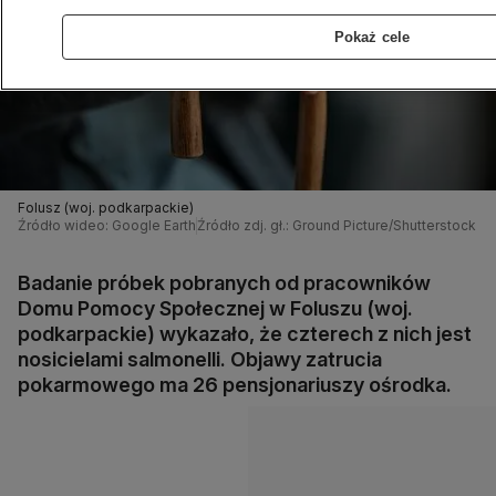
Pokaż cele
Folusz (woj. podkarpackie)
Źródło wideo: Google Earth
Źródło zdj. gł.: Ground Picture/Shutterstock
Badanie próbek pobranych od pracowników
Domu Pomocy Społecznej w Foluszu (woj.
podkarpackie) wykazało, że czterech z nich jest
nosicielami salmonelli. Objawy zatrucia
pokarmowego ma 26 pensjonariuszy ośrodka.