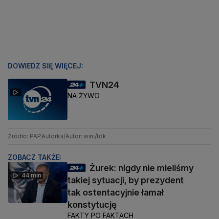
DOWIEDZ SIĘ WIĘCEJ:
TVN24
NA ŻYWO
Źródło: PAP
Autorka/Autor: wini/tok
ZOBACZ TAKŻE:
Żurek: nigdy nie mieliśmy
44 min
takiej sytuacji, by prezydent
tak ostentacyjnie łamał
konstytucję
FAKTY PO FAKTACH