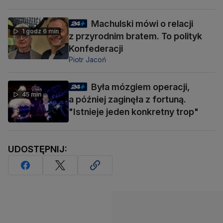
Machulski mówi o relacji
1 godz 6 min
z przyrodnim bratem. To polityk
Konfederacji
Piotr Jacoń
Była mózgiem operacji,
45 min
a później zaginęła z fortuną.
"Istnieje jeden konkretny trop"
UDOSTĘPNIJ: