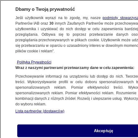
Dbamy o Twoją prywatność
Jeśli użytkownik wyrazi na to zgodę, my, nasze
podmioty stowarzys
Partnerów IAB oraz
30
innych Zaufanych Partnerów może przechowywa
użytkownika i uzyskiwać do nich dostęp w celu zapewnienia bardzi
przeglądania. Odbywa się to poprzez przetwarzanie danych os
przeglądania przechowywanych w plikach cookie. Użytkownik może udzie
RZESZÓW
się przetwarzaniu w oparciu o uzasadniony interes w dowolnym momencie
plików cookie i reklam”.
Zbiorowe zatrucie w DPS. Czterej
Polityka Prywatności
pracownicy mają salmonellę, zachorowało
Wraz z naszymi partnerami przetwarzamy dane w celu zapewnienia:
26 pensjonariuszy
Przechowywanie informacji na urządzeniu lub dostęp do nich. Tworzeni
treści. Wykorzystywanie profili w celu doboru spersonalizowanych tr
8.12.2023, 15:43
spersonalizowanych reklam. Pomiar efektywności treści. Wyko
spersonalizowanych reklam. Pomiar efektywności reklam. Rozumienie o
kombinacji danych z różnych źródeł. Rozwój i ulepszanie usług. Wykor
Udostępnij
do wyboru reklam.
Lista partnerów (dostawców)
Akceptuję