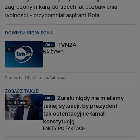
zagrożonym karą do trzech lat pozbawienia
wolności - przypomniał aspirant Boła.
DOWIEDZ SIĘ WIĘCEJ:
TVN24
NA ŻYWO
Źródło: tvn24.pl
Autorka/Autor: aa
ZOBACZ TAKŻE:
Żurek: nigdy nie mieliśmy
44 min
takiej sytuacji, by prezydent
tak ostentacyjnie łamał
konstytucję
FAKTY PO FAKTACH