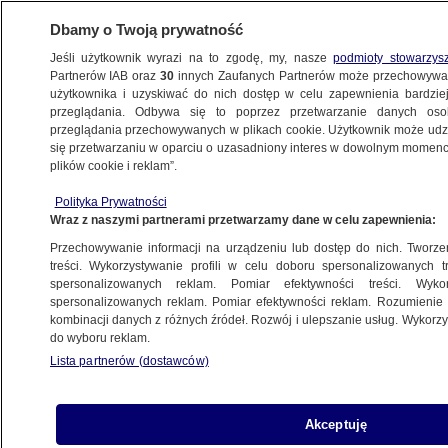
Dbamy o Twoją prywatność
Jeśli użytkownik wyrazi na to zgodę, my, nasze
podmioty stowarzys
Partnerów IAB oraz
30
innych Zaufanych Partnerów może przechowywa
użytkownika i uzyskiwać do nich dostęp w celu zapewnienia bardzi
przeglądania. Odbywa się to poprzez przetwarzanie danych os
przeglądania przechowywanych w plikach cookie. Użytkownik może udzie
POZNAŃ
się przetwarzaniu w oparciu o uzasadniony interes w dowolnym momencie
plików cookie i reklam”.
Wezwał karetkę do dziadka, potem groził
Polityka Prywatności
ratownikom i wybił szybę
Wraz z naszymi partnerami przetwarzamy dane w celu zapewnienia:
Przechowywanie informacji na urządzeniu lub dostęp do nich. Tworzeni
29.09.2025, 17:35
treści. Wykorzystywanie profili w celu doboru spersonalizowanych tr
spersonalizowanych reklam. Pomiar efektywności treści. Wyko
Posłuchaj artykułu
spersonalizowanych reklam. Pomiar efektywności reklam. Rozumienie o
Czyta lektor AI
kombinacji danych z różnych źródeł. Rozwój i ulepszanie usług. Wykor
do wyboru reklam.
Lista partnerów (dostawców)
Akceptuję