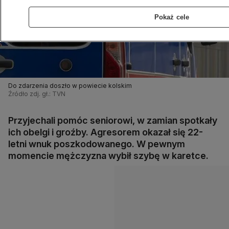
Pokaż cele
Do zdarzenia doszło w powiecie kolskim
Źródło zdj. gł.: TVN
Przyjechali pomóc seniorowi, w zamian spotkały
ich obelgi i groźby. Agresorem okazał się 22-
letni wnuk poszkodowanego. W pewnym
momencie mężczyzna wybił szybę w karetce.