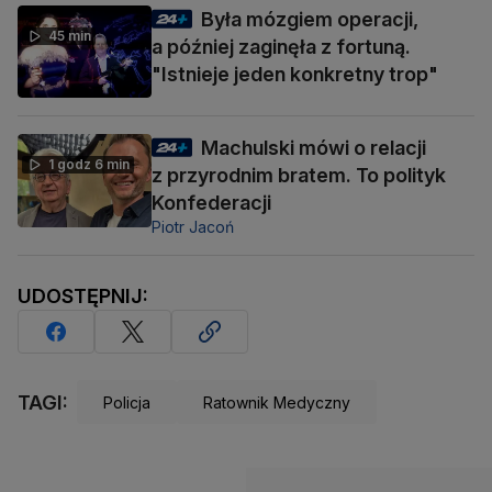
Była mózgiem operacji,
45 min
a później zaginęła z fortuną.
"Istnieje jeden konkretny trop"
Machulski mówi o relacji
1 godz 6 min
z przyrodnim bratem. To polityk
Konfederacji
Piotr Jacoń
UDOSTĘPNIJ:
TAGI:
Policja
Ratownik Medyczny