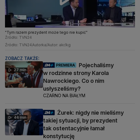
"Tym razem prezydent może tego nie kupić"
Źródło: TVN24
Źródło: TVN24
Autorka/Autor: akr/kg
ZOBACZ TAKŻE:
Pojechaliśmy
PREMIERA
27 min
w rodzinne strony Karola
Nawrockiego. Co o nim
usłyszeliśmy?
CZARNO NA BIAŁYM
Żurek: nigdy nie mieliśmy
44 min
takiej sytuacji, by prezydent
tak ostentacyjnie łamał
konstytucję