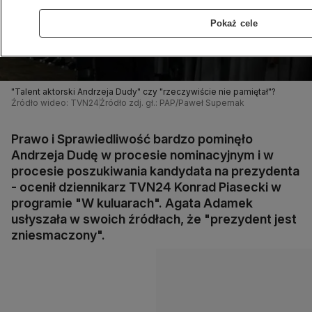
Pokaż cele
"Talent aktorski Andrzeja Dudy" czy "rzeczywiście nie pamiętał"?
Źródło wideo: TVN24
Źródło zdj. gł.: PAP/Paweł Supernak
Prawo i Sprawiedliwość bardzo pominęło
Andrzeja Dudę w procesie nominacyjnym i w
procesie poszukiwania kandydata na prezydenta
- ocenił dziennikarz TVN24 Konrad Piasecki w
programie "W kuluarach". Agata Adamek
usłyszała w swoich źródłach, że "prezydent jest
zniesmaczony".