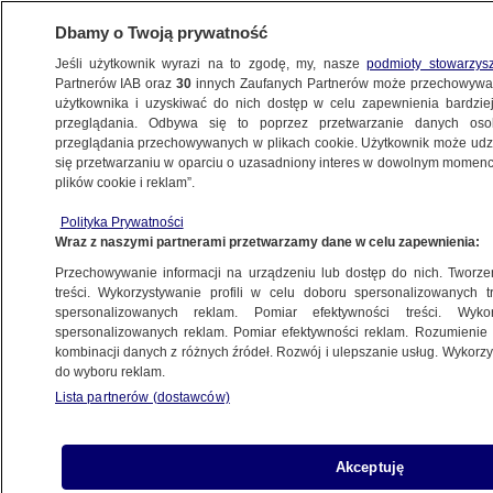
Dbamy o Twoją prywatność
Jeśli użytkownik wyrazi na to zgodę, my, nasze
podmioty stowarzys
Partnerów IAB oraz
30
innych Zaufanych Partnerów może przechowywa
użytkownika i uzyskiwać do nich dostęp w celu zapewnienia bardzi
przeglądania. Odbywa się to poprzez przetwarzanie danych os
przeglądania przechowywanych w plikach cookie. Użytkownik może udzie
POLSKA
się przetwarzaniu w oparciu o uzasadniony interes w dowolnym momencie
plików cookie i reklam”.
"Prezydent jest zniesmaczony"
Polityka Prywatności
Wraz z naszymi partnerami przetwarzamy dane w celu zapewnienia:
1.12.2024, 22:49
Przechowywanie informacji na urządzeniu lub dostęp do nich. Tworzeni
treści. Wykorzystywanie profili w celu doboru spersonalizowanych tr
Udostępnij
spersonalizowanych reklam. Pomiar efektywności treści. Wyko
spersonalizowanych reklam. Pomiar efektywności reklam. Rozumienie o
kombinacji danych z różnych źródeł. Rozwój i ulepszanie usług. Wykor
do wyboru reklam.
Lista partnerów (dostawców)
Akceptuję