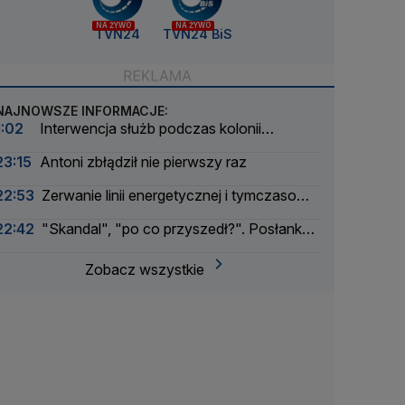
NA ŻYWO
NA ŻYWO
TVN24
TVN24 BiS
NAJNOWSZE INFORMACJE:
1:02
Interwencja służb podczas kolonii
żeglarskiej. Z wody wyciągnięto ponad 30 osób
23:15
Antoni zbłądził nie pierwszy raz
22:53
Zerwanie linii energetycznej i tymczasowa
awaria prądu. Incydent bada Żandarmeria
22:42
"Skandal", "po co przyszedł?". Posłanka
Wojskowa
PiS krytykuje Morawieckiego i publikuje nagranie
Zobacz wszystkie