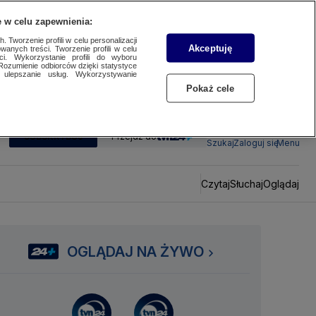
 w celu zapewnienia:
 Tworzenie profili w celu personalizacji
Akceptuję
wanych treści. Tworzenie profili w celu
ci. Wykorzystanie profili do wyboru
Rozumienie odbiorców dzięki statystyce
ulepszanie usług. Wykorzystywanie
Pokaż cele
SUBSKRYBUJ
Przejdź do
Szukaj
Zaloguj się
Menu
Czytaj
Słuchaj
Oglądaj
OGLĄDAJ NA ŻYWO