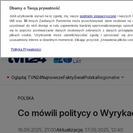
Dbamy o Twoją prywatność
Jeśli użytkownik wyrazi na to zgodę, my, nasze
podmioty stowarzyszone
i naszych
IAB oraz
30
innych Zaufanych Partnerów może przechowywać dane osobowe na ur
uzyskiwać do nich dostęp w celu zapewnienia bardziej spersonalizowanego sposo
się to poprzez przetwarzanie danych osobowych zebranych z danych przegląd
plikach cookie. Użytkownik może udzielić/wycofać zgodę i sprzeciwić się pr
uzasadniony interes w dowolnym momencie, klikając przycisk „Ustawienia plików cook
Polityka Prywatności
Oglądaj TVN24
Najnowsze
Fakty
Świat
Polska
Regionalne
POLSKA
Co mówili politycy o Wyryka
16.09.2025, 21:00
Aktualizacja:
17.09.2025, 12:40