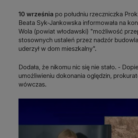
10 września
po południu rzeczniczka Prok
Beata Syk-Jankowska informowała na konf
Wola (powiat włodawski) "możliwość prze
stosownych ustaleń przez nadzór budowlan
uderzył w dom mieszkalny".
Dodała, że nikomu nic się nie stało. - Dop
umożliwieniu dokonania oględzin, prokurat
wówczas.