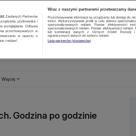
Wraz z naszymi partnerami przetwarzamy dane
161
Zaufanych Partnerów
Przechowywanie informacji na urządzeniu lub dostęp do nich.
treści. Wykorzystywanie profili w celu doboru spersonalizo
ządzeniu użytkownika i
spersonalizowanych reklam. Pomiar efektywności treś
bu przeglądania. Odbywa
spersonalizowanych reklam. Pomiar efektywności reklam. 
ania przechowywanych w
lub kombinacji danych z różnych źródeł. Rozwój i 
ograniczonych danych do wyboru reklam.
zetwarzaniu w oparciu o
ie i reklam”.
Lista partnerów (dostawców)
Więcej
ch. Godzina po godzinie