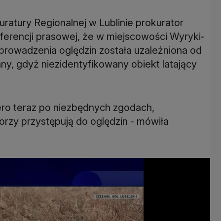
uratury Regionalnej w Lublinie prokurator
erencji prasowej, że w miejscowości Wyryki-
prowadzenia oględzin została uzależniona od
y, gdyż niezidentyfikowany obiekt latający
iero teraz po niezbędnych zgodach,
orzy przystępują do oględzin - mówiła