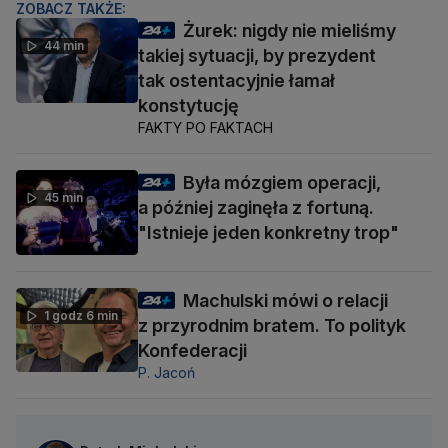
ZOBACZ TAKŻE:
Żurek: nigdy nie mieliśmy
44 min
takiej sytuacji, by prezydent
tak ostentacyjnie łamał
konstytucję
FAKTY PO FAKTACH
Była mózgiem operacji,
45 min
a później zaginęła z fortuną.
"Istnieje jeden konkretny trop"
Machulski mówi o relacji
1 godz 6 min
z przyrodnim bratem. To polityk
Konfederacji
P. Jacoń