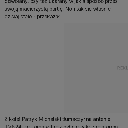
odwołany, czy też ukarany w jakiś sposób przez
swoją macierzystą partię. No i tak się właśnie
dzisiaj stało - przekazał.
Z kolei Patryk Michalski tłumaczył na antenie
TVN24, że Tomasz Lenz był nie tylko senatorem