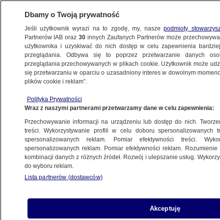
Dbamy o Twoją prywatność
Jeśli użytkownik wyrazi na to zgodę, my, nasze
podmioty stowarzys
Partnerów IAB oraz
30
innych Zaufanych Partnerów może przechowywa
użytkownika i uzyskiwać do nich dostęp w celu zapewnienia bardzi
przeglądania. Odbywa się to poprzez przetwarzanie danych os
przeglądania przechowywanych w plikach cookie. Użytkownik może udzie
POLSKA
się przetwarzaniu w oparciu o uzasadniony interes w dowolnym momencie
plików cookie i reklam”.
Senator wykluczony z Koalicji
Polityka Prywatności
Obywatelskiej
Wraz z naszymi partnerami przetwarzamy dane w celu zapewnienia:
Przechowywanie informacji na urządzeniu lub dostęp do nich. Tworzeni
Zespół autorów
treści. Wykorzystywanie profili w celu doboru spersonalizowanych tr
spersonalizowanych reklam. Pomiar efektywności treści. Wyko
11.05.2026, 19:00
spersonalizowanych reklam. Pomiar efektywności reklam. Rozumienie o
kombinacji danych z różnych źródeł. Rozwój i ulepszanie usług. Wykor
do wyboru reklam.
Posłuchaj artykułu
Czyta lektor AI
Lista partnerów (dostawców)
Akceptuję