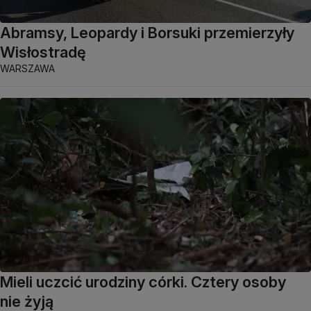
Abramsy, Leopardy i Borsuki przemierzyły
Wisłostradę
WARSZAWA
Mieli uczcić urodziny córki. Cztery osoby
nie żyją